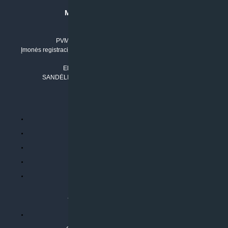
MB “KLIMATO SPRENDIMAI”
Įmonės kodas: 304842792
PVM mokėtojo numeris: LT100011803210
Įmonės registracijos adresas: Draugystės g. 17-1, LT-51229 Kaunas
Tel. Nr.:
+37061042778
El. paštas:
info@klimatosprendimai.lt
SANDĖLIO ADRESAS: RUDMENOS G. 5-3, Kaunas
PERKANT INTERNETU
Parduotuvės taisyklės
Prekių garantija ir grąžinimas
Atsiskaitymo būdai
Pristatymo sąlygos
Privatumo politika
ATLIEKAMOS PASLAUGOS
Kondicionierių montavimas