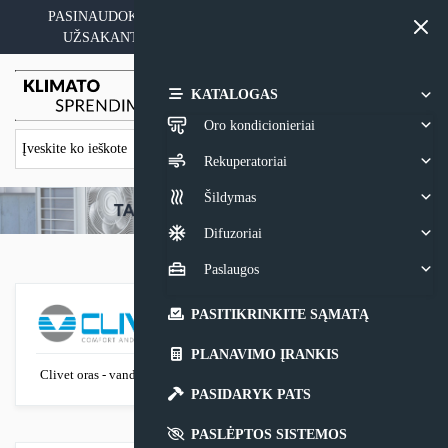
Skip
PASINAUDOKITE YPATINGAIS KAINOS PASIŪLYMAIS
to
UŽSAKANT ĮRANGĄ SU MONTAVIMO PASLAUGA
content
0,00
€
KATALOGAS
Oro kondicionieriai
Rekuperatoriai
Šildymas
Difuzoriai
Paslaugos
PASITIKRINKITE SĄMATĄ
PLANAVIMO ĮRANKIS
Clivet oras - vanduo priedai
PASIDARYK PATS
PASLĖPTOS SISTEMOS