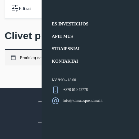
Filtrai
ES INVESTICIJOS
Clivet priedai
APIE MUS
STRAIPSNIAI
Produktų nerasta.
KONTAKTAI
I-V 9:00 - 18:00
+370 610 42778
info@klimatosprendimai.lt