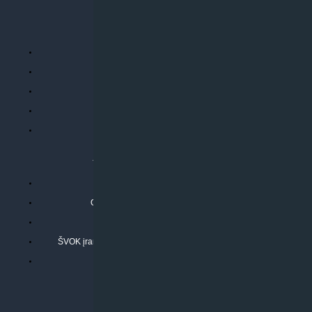
PERKANT INTERNETU
Parduotuvės taisyklės
Prekių garantija ir grąžinimas
Atsiskaitymo būdai
Pristatymo sąlygos
Privatumo politika
ATLIEKAMOS PASLAUGOS
Kondicionierių montavimas
Oras-vanduo šilumos siurblių montavimas
Rekuperatoriaus montavimas
ŠVOK įrangos remontas, aptarnavimas ir techninė priežiūra
Pasitikrinkite sąmatą