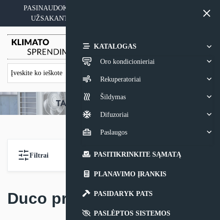
Skip
PASINAUDOKITE YPATINGAIS KAINOS PASIŪLYMAIS
to
UŽSAKANT ĮRANGĄ SU MONTAVIMO PASLAUGA
content
0,00
€
KATALOGAS
Oro kondicionieriai
Rekuperatoriai
Šildymas
Difuzoriai
Paslaugos
PASITIKRINKITE SĄMATĄ
Filtrai
PLANAVIMO ĮRANKIS
Duco priedai
PASIDARYK PATS
PASLĖPTOS SISTEMOS