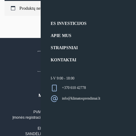
Produktų nerasta.
ES INVESTICIJOS
APIE MUS
STRAIPSNIAI
KONTAKTAI
I-V 9:00 - 18:00
+370 610 42778
MB “KLIMATO SPRENDIMAI”
info@klimatosprendimai.lt
Įmonės kodas: 304842792
PVM mokėtojo numeris: LT100011803210
Įmonės registracijos adresas: Draugystės g. 17-1, LT-51229 Kaunas
Tel. Nr.:
+37061042778
El. paštas:
info@klimatosprendimai.lt
SANDĖLIO ADRESAS: RUDMENOS G. 5-3, Kaunas