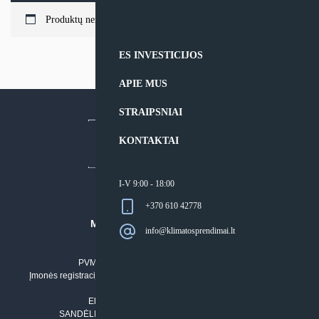
Produktų nerasta.
ES INVESTICIJOS
APIE MUS
STRAIPSNIAI
KONTAKTAI
I-V 9:00 - 18:00
+370 610 42778
MB “KLIMATO SPRENDIMAI”
info@klimatosprendimai.lt
Įmonės kodas: 304842792
PVM mokėtojo numeris: LT100011803210
Įmonės registracijos adresas: Draugystės g. 17-1, LT-51229 Kaunas
Tel. Nr.:
+37061042778
El. paštas:
info@klimatosprendimai.lt
SANDĖLIO ADRESAS: RUDMENOS G. 5-3, Kaunas