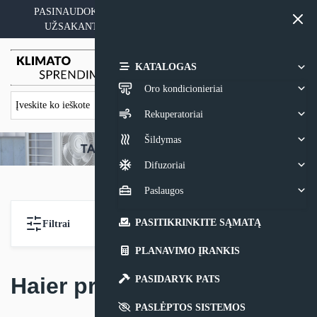
Skip
PASINAUDOKITE YPATINGAIS KAINOS PASIŪLYMAIS
to
UŽSAKANT ĮRANGĄ SU MONTAVIMO PASLAUGA
content
0,00
€
KATALOGAS
Oro kondicionieriai
Rekuperatoriai
Šildymas
Difuzoriai
Paslaugos
PASITIKRINKITE SĄMATĄ
Filtrai
PLANAVIMO ĮRANKIS
Haier priedai
PASIDARYK PATS
PASLĖPTOS SISTEMOS