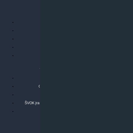
PERKANT INTERNETU
Parduotuvės taisyklės
Prekių garantija ir grąžinimas
Atsiskaitymo būdai
Pristatymo sąlygos
Privatumo politika
ATLIEKAMOS PASLAUGOS
Kondicionierių montavimas
Oras-vanduo šilumos siurblių montavimas
Rekuperatoriaus montavimas
ŠVOK įrangos remontas, aptarnavimas ir techninė priežiūra
Pasitikrinkite sąmatą