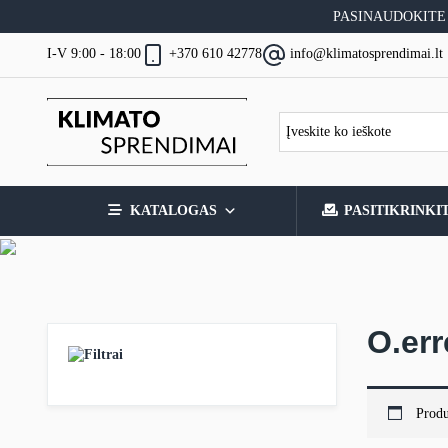
Skip
PASINAUDOKITE
to
content
I-V 9:00 - 18:00
+370 610 42778
info@klimatosprendimai.lt
KATALOGAS
PASITIKRINKI
O.err
Filtrai
Produ