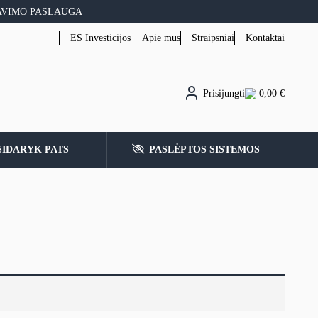
AVIMO PASLAUGA
ES Investicijos
Apie mus
Straipsniai
Kontaktai
Prisijungti
0,00
€
SIDARYK PATS
PASLĖPTOS SISTEMOS