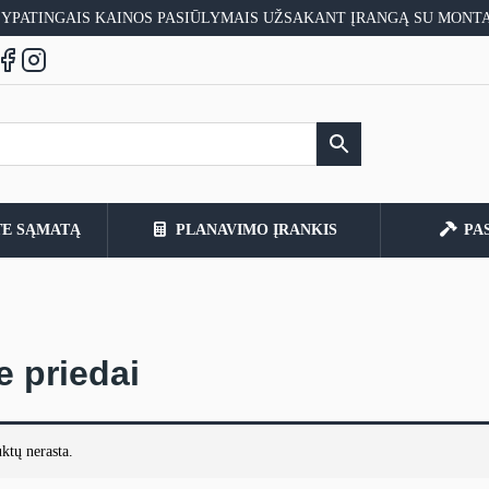
 YPATINGAIS KAINOS PASIŪLYMAIS UŽSAKANT ĮRANGĄ SU MONT
TE SĄMATĄ
PLANAVIMO ĮRANKIS
PA
e priedai
ktų nerasta.