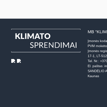
MB “KLI
Įmonės koda
PVM mokėto
Įmonės regis
17-1, LT-51
Tel. Nr.:
+37
El. paštas:
i
SANDĖLIO A
Kaunas