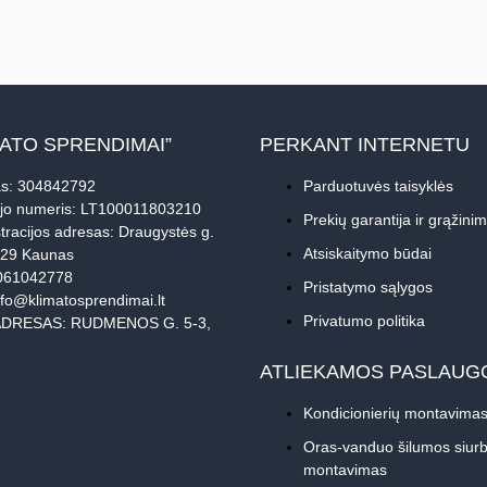
MATO SPRENDIMAI”
PERKANT INTERNETU
s: 304842792
Parduotuvės taisyklės
jo numeris: LT100011803210
Prekių garantija ir grąžini
tracijos adresas: Draugystės g.
Atsiskaitymo būdai
229 Kaunas
061042778
Pristatymo sąlygos
nfo@klimatosprendimai.lt
Privatumo politika
DRESAS: RUDMENOS G. 5-3,
ATLIEKAMOS PASLAUG
Kondicionierių montavima
Oras-vanduo šilumos siurb
montavimas