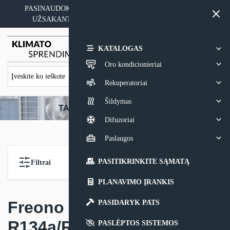
Skip
PASINAUDOKITE YPATINGAIS KAINOS PASIŪLYMAIS
to
UŽSAKANT ĮRANGĄ SU MONTAVIMO PASLAUGA
content
0,00
€
KATALOGAS
Oro kondicionieriai
Rekuperatoriai
Šildymas
Difuzoriai
Paslaugos
PASITIKRINKITE SĄMATĄ
Filtrai
PLANAVIMO ĮRANKIS
Freono pildymo įrankiai
PASIDARYK PATS
R134a/R404a/R454C/R455A
PASLĖPTOS SISTEMOS