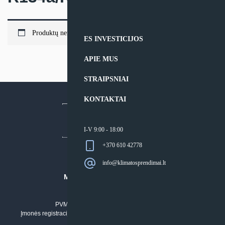
Produktų nerasta.
ES INVESTICIJOS
APIE MUS
STRAIPSNIAI
KONTAKTAI
I-V 9:00 - 18:00
+370 610 42778
info@klimatosprendimai.lt
MB “KLIMATO SPRENDIMAI”
Įmonės kodas: 304842792
PVM mokėtojo numeris: LT100011803210
Įmonės registracijos adresas: Draugystės g. 17-1, LT-51229 Kaunas
Tel. Nr.:
+37061042778