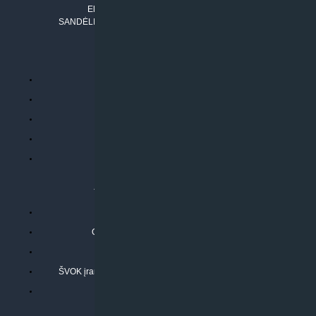
El. paštas:
info@klimatosprendimai.lt
SANDĖLIO ADRESAS: RUDMENOS G. 5-3, Kaunas
PERKANT INTERNETU
Parduotuvės taisyklės
Prekių garantija ir grąžinimas
Atsiskaitymo būdai
Pristatymo sąlygos
Privatumo politika
ATLIEKAMOS PASLAUGOS
Kondicionierių montavimas
Oras-vanduo šilumos siurblių montavimas
Rekuperatoriaus montavimas
ŠVOK įrangos remontas, aptarnavimas ir techninė priežiūra
Pasitikrinkite sąmatą