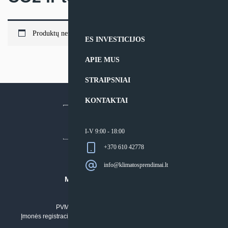
Produktų nerasta.
ES INVESTICIJOS
APIE MUS
STRAIPSNIAI
KONTAKTAI
I-V 9:00 - 18:00
+370 610 42778
info@klimatosprendimai.lt
MB “KLIMATO SPRENDIMAI”
Įmonės kodas: 304842792
PVM mokėtojo numeris: LT100011803210
Įmonės registracijos adresas: Draugystės g. 17-1, LT-51229 Kaunas
Tel. Nr.:
+37061042778