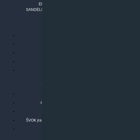
El. paštas:
info@klimatosprendimai.lt
SANDĖLIO ADRESAS: RUDMENOS G. 5-3, Kaunas
PERKANT INTERNETU
Parduotuvės taisyklės
Prekių garantija ir grąžinimas
Atsiskaitymo būdai
Pristatymo sąlygos
Privatumo politika
ATLIEKAMOS PASLAUGOS
Kondicionierių montavimas
Oras-vanduo šilumos siurblių montavimas
Rekuperatoriaus montavimas
ŠVOK įrangos remontas, aptarnavimas ir techninė priežiūra
Pasitikrinkite sąmatą