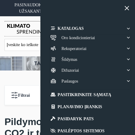
Skip
PASINAUDOKITE YPATINGAIS KAINOS PASIŪLYMAIS
to
UŽSAKANT ĮRANGĄ SU MONTAVIMO PASLAUGA
content
0,00
€
KATALOGAS
Oro kondicionieriai
Rekuperatoriai
Šildymas
Difuzoriai
Paslaugos
PASITIKRINKITE SĄMATĄ
Filtrai
PLANAVIMO ĮRANKIS
Pildymo įrankiai azotui,
PASIDARYK PATS
CO2 ir tepalui
PASLĖPTOS SISTEMOS