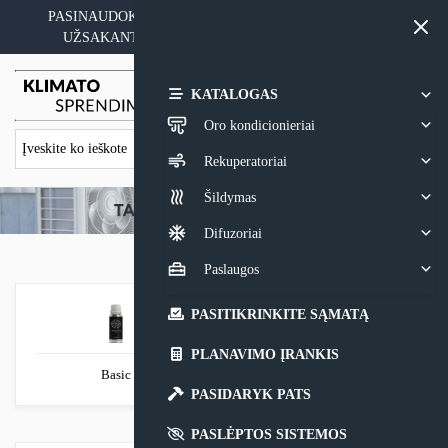
Skip
PASINAUDOKITE YPATINGAIS KAINOS PASIŪLYMAIS
to
UŽSAKANT ĮRANGĄ SU MONTAVIMO PASLAUGA
content
0,00
€
KATALOGAS
Oro kondicionieriai
Rekuperatoriai
Šildymas
Difuzoriai
Paslaugos
PASITIKRINKITE SĄMATĄ
PLANAVIMO ĮRANKIS
Basic
PASIDARYK PATS
PASLĖPTOS SISTEMOS