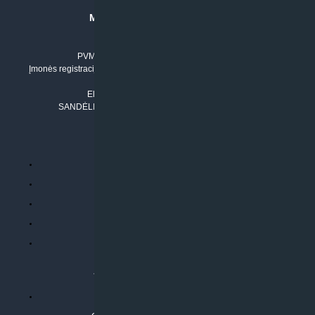
MB “KLIMATO SPRENDIMAI”
Įmonės kodas: 304842792
PVM mokėtojo numeris: LT100011803210
Įmonės registracijos adresas: Draugystės g. 17-1, LT-51229 Kaunas
Tel. Nr.:
+37061042778
El. paštas:
info@klimatosprendimai.lt
SANDĖLIO ADRESAS: RUDMENOS G. 5-3, Kaunas
PERKANT INTERNETU
Parduotuvės taisyklės
Prekių garantija ir grąžinimas
Atsiskaitymo būdai
Pristatymo sąlygos
Privatumo politika
ATLIEKAMOS PASLAUGOS
Kondicionierių montavimas