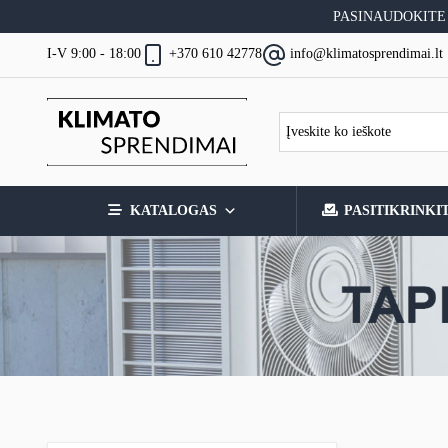
Skip
PASINAUDOKITE
to
content
I-V 9:00 - 18:00
+370 610 42778
info@klimatosprendimai.lt
KATALOGAS
PASITIKRINKI