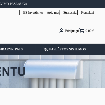
AVIMO PASLAUGA
ES Investicijos
Apie mus
Straipsniai
Kontaktai
Prisijungti
0,00
€
SIDARYK PATS
PASLĖPTOS SISTEMOS