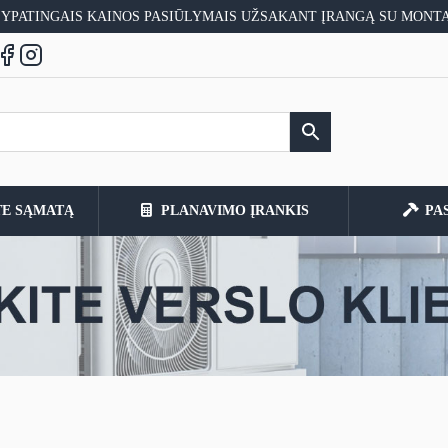
 YPATINGAIS KAINOS PASIŪLYMAIS UŽSAKANT ĮRANGĄ SU MONT
TE SĄMATĄ
PLANAVIMO ĮRANKIS
PA