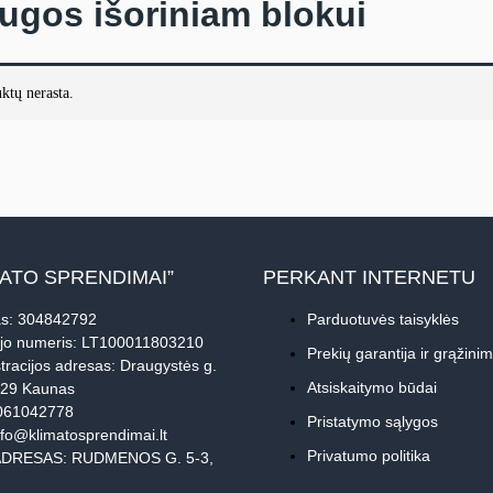
ugos išoriniam blokui
ktų nerasta.
MATO SPRENDIMAI”
PERKANT INTERNETU
s: 304842792
Parduotuvės taisyklės
jo numeris: LT100011803210
Prekių garantija ir grąžini
tracijos adresas: Draugystės g.
Atsiskaitymo būdai
229 Kaunas
061042778
Pristatymo sąlygos
nfo@klimatosprendimai.lt
Privatumo politika
DRESAS: RUDMENOS G. 5-3,