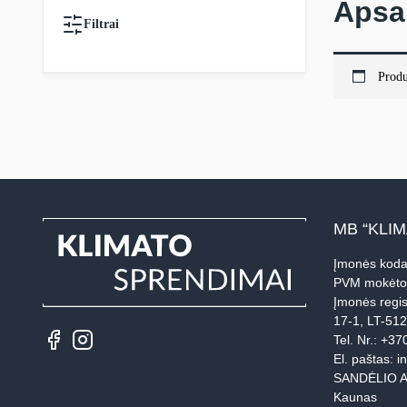
Apsa
Filtrai
Produ
MB “KLI
Įmonės koda
PVM mokėto
Įmonės regis
17-1, LT-51
Tel. Nr.:
+37
El. paštas:
i
SANDĖLIO A
Kaunas