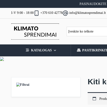
Skip
PASINAUDOKITE
to
content
I-V 9:00 - 18:00
+370 610 42778
info@klimatosprendimai.lt
KATALOGAS
PASITIKRINKI
Kiti 
Filtrai
Produ