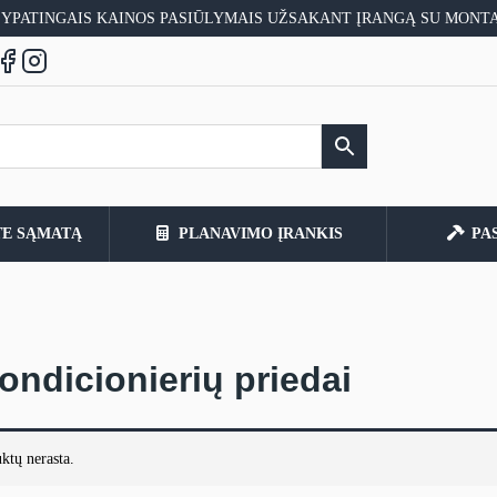
 YPATINGAIS KAINOS PASIŪLYMAIS UŽSAKANT ĮRANGĄ SU MONT
TE SĄMATĄ
PLANAVIMO ĮRANKIS
PA
kondicionierių priedai
ktų nerasta.