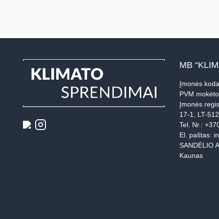
MB “KLI
Įmonės koda
PVM mokėto
Įmonės regis
17-1, LT-51
Tel. Nr.:
+37
El. paštas:
i
SANDĖLIO A
Kaunas