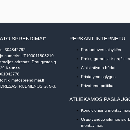
MATO SPRENDIMAI”
PERKANT INTERNETU
s: 304842792
Parduotuvės taisyklės
jo numeris: LT100011803210
Prekių garantija ir grąžini
tracijos adresas: Draugystės g.
Atsiskaitymo būdai
229 Kaunas
061042778
Pristatymo sąlygos
nfo@klimatosprendimai.lt
Privatumo politika
DRESAS: RUDMENOS G. 5-3,
ATLIEKAMOS PASLAUG
Kondicionierių montavima
Oras-vanduo šilumos siurb
montavimas