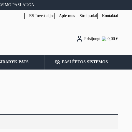
AVIMO PASLAUGA
ES Investicijos
Apie mus
Straipsniai
Kontaktai
Prisijungti
0,00
€
SIDARYK PATS
PASLĖPTOS SISTEMOS