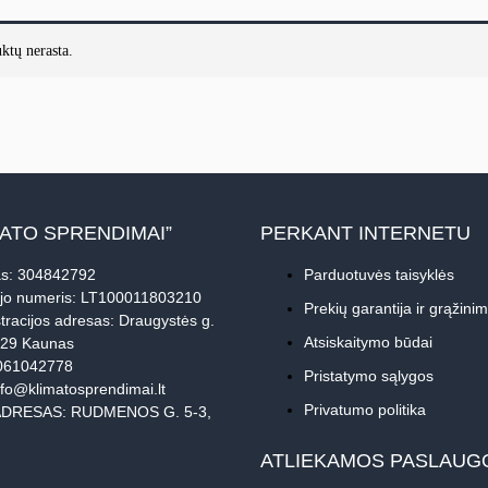
ktų nerasta.
MATO SPRENDIMAI”
PERKANT INTERNETU
s: 304842792
Parduotuvės taisyklės
jo numeris: LT100011803210
Prekių garantija ir grąžini
tracijos adresas: Draugystės g.
Atsiskaitymo būdai
229 Kaunas
061042778
Pristatymo sąlygos
nfo@klimatosprendimai.lt
Privatumo politika
DRESAS: RUDMENOS G. 5-3,
ATLIEKAMOS PASLAUG