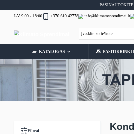
Skip
PASINAUDOKITE
to
content
I-V 9:00 - 18:00
info@klimatosprendimai.lt
+370 610 42778
KATALOGAS
PASITIKRINKI
Kond
Filtrai