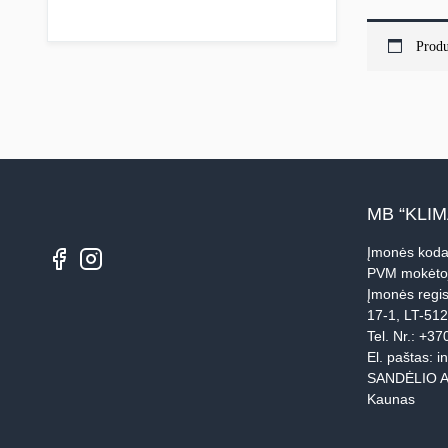
Produ
MB “KLI
Įmonės koda
PVM mokėto
Įmonės regis
17-1, LT-51
Tel. Nr.:
+37
El. paštas:
i
SANDĖLIO A
Kaunas