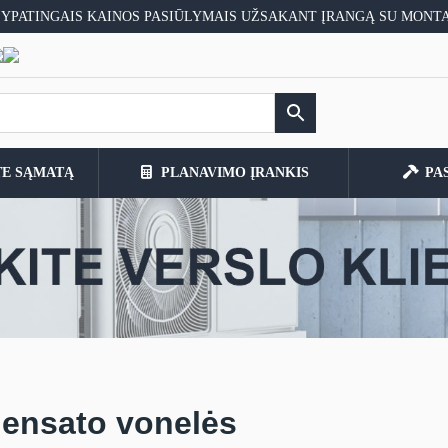
 YPATINGAIS KAINOS PASIŪLYMAIS UŽSAKANT ĮRANGĄ SU MONT
TE SĄMATĄ
PLANAVIMO ĮRANKIS
PA
ensato vonelės