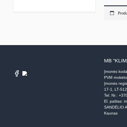
Produ
MB “KLI
Įmonės koda
PVM mokėto
Įmonės regis
17-1, LT-51
Tel. Nr.:
+37
El. paštas:
i
SANDĖLIO A
Kaunas