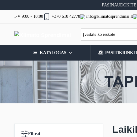
Skip
PASINAUDOKITE
to
content
I-V 9:00 - 18:00
info@klimatosprendimai.lt
+370 610 42778
KATALOGAS
PASITIKRINKI
Laiki
Filtrai