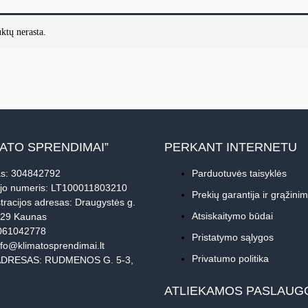
ktų nerasta.
MATO SPRENDIMAI”
PERKANT INTERNETU
s: 304842792
Parduotuvės taisyklės
jo numeris: LT100011803210
Prekių garantija ir grąžini
tracijos adresas: Draugystės g.
Atsiskaitymo būdai
229 Kaunas
061042778
Pristatymo sąlygos
nfo@klimatosprendimai.lt
Privatumo politika
DRESAS: RUDMENOS G. 5-3,
ATLIEKAMOS PASLAUG