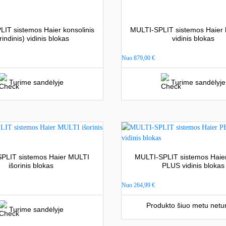
IT sistemos Haier konsolinis
MULTI-SPLIT sistemos Haier k
rindinis) vidinis blokas
vidinis blokas
Nuo
879,00
€
Turime sandėlyje
Turime sandėlyje
PLIT sistemos Haier MULTI
MULTI-SPLIT sistemos Hai
išorinis blokas
PLUS vidinis blokas
Nuo
264,99
€
Produkto šiuo metu netu
Turime sandėlyje