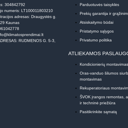
s: 304842792
Parduotuvės taisyklės
jo numeris: LT100011803210
Prekių garantija ir grąžini
tracijos adresas: Draugystės g.
Atsiskaitymo būdai
229 Kaunas
061042778
Pristatymo sąlygos
nfo@klimatosprendimai.lt
Privatumo politika
DRESAS: RUDMENOS G. 5-3,
ATLIEKAMOS PASLAUG
Kondicionierių montavima
Oras-vanduo šilumos siurb
montavimas
Rekuperatoriaus montavi
ŠVOK įrangos remontas, 
ir techninė priežiūra
Pasitikrinkite sąmatą