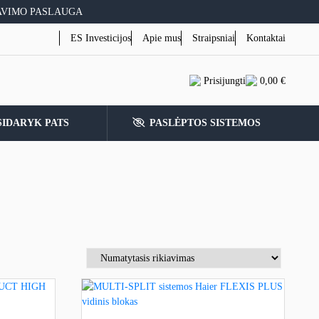
AVIMO PASLAUGA
ES Investicijos
Apie mus
Straipsniai
Kontaktai
Prisijungti
0,00
€
SIDARYK PATS
PASLĖPTOS SISTEMOS