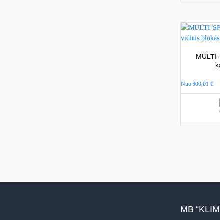
MULTI-
k
Nuo
800,61
€
MB “KLI