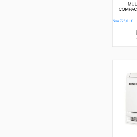
MULT
COMPACT 
Nuo
725,01
€