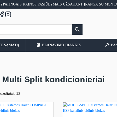
 YPATINGAIS KAINOS PASIŪLYMAIS UŽSAKANT ĮRANGĄ SU MONT
TE SĄMATĄ
PLANAVIMO ĮRANKIS
PA
 Multi Split kondicionieriai
ezultatai: 12