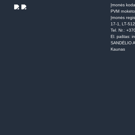
Įmonės koda
PVM mokėto
Įmonės regis
17-1, LT-51
Tel. Nr.:
+37
El. paštas:
i
SANDĖLIO A
Kaunas