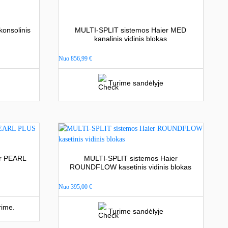
onsolinis
MULTI-SPLIT sistemos Haier MED
kanalinis vidinis blokas
Nuo
856,99
€
Turime sandėlyje
er PEARL
MULTI-SPLIT sistemos Haier
ROUNDFLOW kasetinis vidinis blokas
Nuo
395,00
€
rime.
Turime sandėlyje