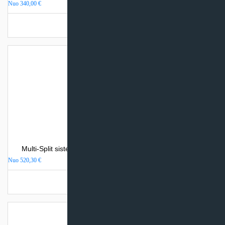
Nuo
340,00
€
Turime sandėlyje
Multi-Split sistemos Toshiba SHORAI EDGE vidinis blokas
Nuo
520,30
€
Turime sandėlyje