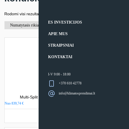
Rodomi visi rezultatai: 9
ES INVESTICIJOS
APIE MUS
STRAIPSNIAI
KONTAKTAI
I-V 9:00 - 18:00
+370 610 42778
info@klimatosprendimai.lt
Multi-Split sistemos Toshiba HAORI vidinis blokas
Nuo
839,74
€
Turime sandėlyje