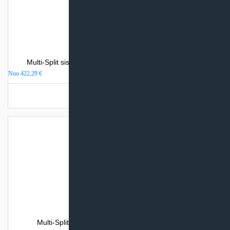
Multi-Split sistemos Toshiba SEIYA PLUS vidinis blokas
Nuo
422,29
€
Turime sandėlyje
Multi-Split sistemos Toshiba SEIYA vidinis blokas