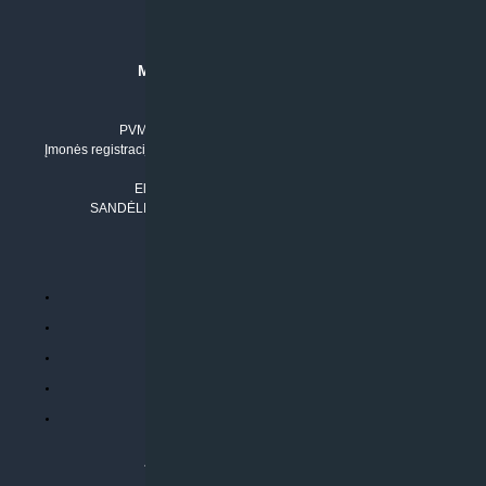
MB “KLIMATO SPRENDIMAI”
Įmonės kodas: 304842792
PVM mokėtojo numeris: LT100011803210
Įmonės registracijos adresas: Draugystės g. 17-1, LT-51229 Kaunas
Tel. Nr.:
+37061042778
El. paštas:
info@klimatosprendimai.lt
SANDĖLIO ADRESAS: RUDMENOS G. 5-3, Kaunas
PERKANT INTERNETU
Parduotuvės taisyklės
Prekių garantija ir grąžinimas
Atsiskaitymo būdai
Pristatymo sąlygos
Privatumo politika
ATLIEKAMOS PASLAUGOS