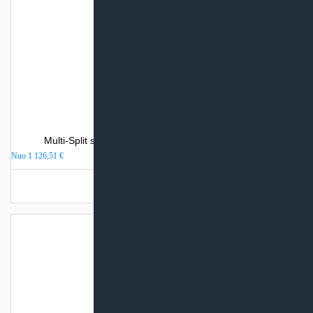
Multi-Split sistemos Toshiba kanalinis vidinis blokas
Nuo
1 126,51
€
Turime sandėlyje