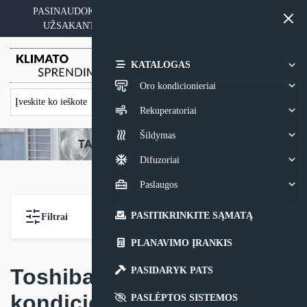
Skip
PASINAUDOKITE YPATINGAIS KAINOS PASIŪLYMAIS
to
UŽSAKANT ĮRANGĄ SU MONTAVIMO PASLAUGA
content
0,00
€
KATALOGAS
Oro kondicionieriai
Rekuperatoriai
Šildymas
Difuzoriai
Paslaugos
PASITIKRINKITE SĄMATĄ
Filtrai
PLANAVIMO ĮRANKIS
Toshiba multi split
PASIDARYK PATS
kondicionieriai
PASLĖPTOS SISTEMOS