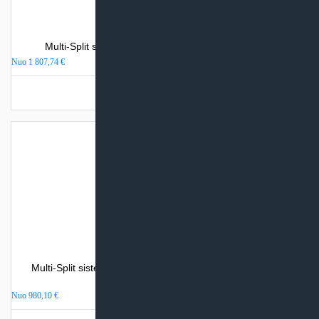
Multi-Split sistemos Toshiba kasetinis vidinis blokas
Nuo
1 807,74
€
Turime sandėlyje
Multi-Split sistemos Toshiba konsolinis (grindinis) BI-Flow
vidinis blokas
Nuo
980,10
€