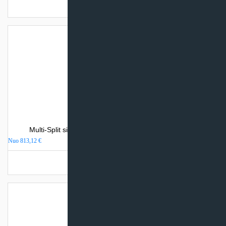
Turime sandėlyje
Multi-Split sistemos Toshiba PREMIUM vidinis blokas
Nuo
813,12
€
Turime sandėlyje