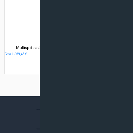
Multisplit sistemos Toshiba RAS-AVG-E išorinis blokas
Nuo
1 869,45
€
Turime sandėlyje