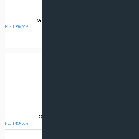
Oro kondicionierius Haier FLEXIS
Nuo
1 230,00
€
Turime sandėlyje
Oro kondicionierius Haier JADE
Nuo
1 816,00
€
Turime sandėlyje