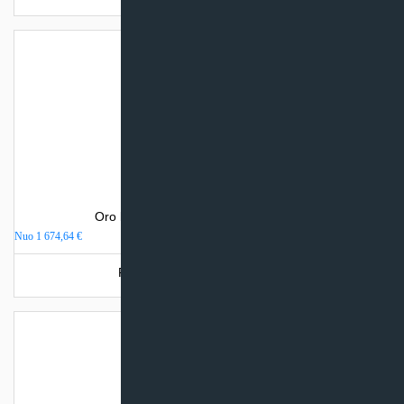
Oro kondicionierius Haier JADE PLUS
Nuo
1 674,64
€
Produkto šiuo metu neturime.