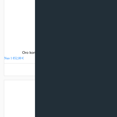
Oro kondicionierius Haier EXPERT NORDIC
Nuo
1 852,00
€
Turime sandėlyje