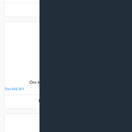
Turime sandėlyje
Oro kondicionierius Haier PEARL PLUS
Nuo
844,58
€
Produkto šiuo metu neturime.