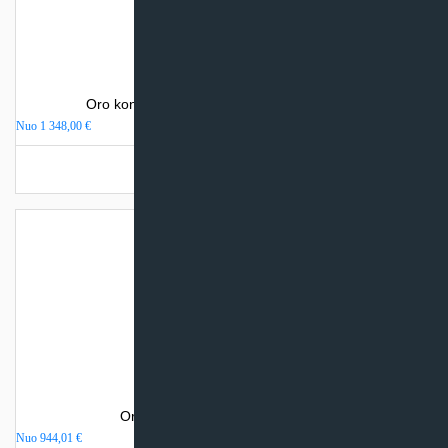
Oro kondicionierius Haier NEBULA NORDIC
Nuo
1 348,00
€
Turime sandėlyje
Oro kondicionierius Haier PEARL
Nuo
944,01
€