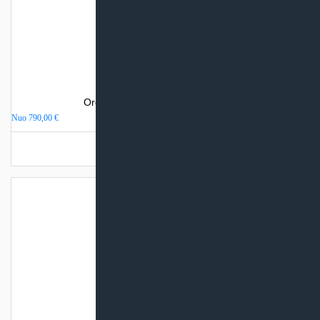
Oro kondicionierius Haier REVIVE
Nuo
790,00
€
Turime sandėlyje