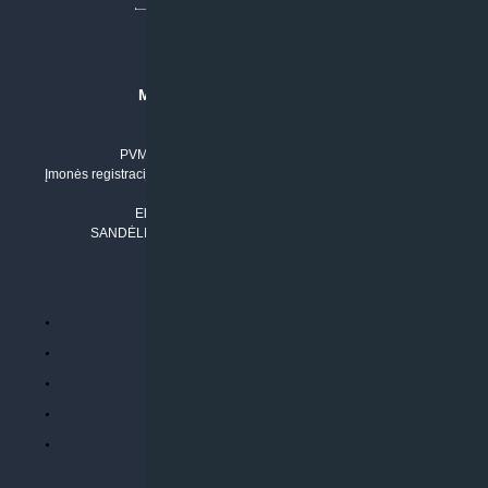
MB “KLIMATO SPRENDIMAI”
Įmonės kodas: 304842792
PVM mokėtojo numeris: LT100011803210
Įmonės registracijos adresas: Draugystės g. 17-1, LT-51229 Kaunas
Tel. Nr.:
+37061042778
El. paštas:
info@klimatosprendimai.lt
SANDĖLIO ADRESAS: RUDMENOS G. 5-3, Kaunas
PERKANT INTERNETU
Parduotuvės taisyklės
Prekių garantija ir grąžinimas
Atsiskaitymo būdai
Pristatymo sąlygos
Privatumo politika
ATLIEKAMOS PASLAUGOS