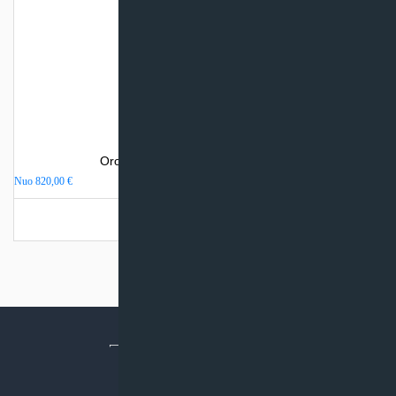
Oro kondicionierius Haier TUNDRA
Nuo
820,00
€
Turime sandėlyje