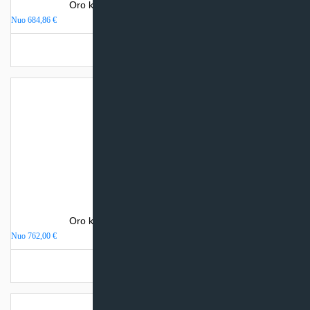
Oro kondicionierius Haier TAYGA PLUS
Nuo
684,86
€
Turime sandėlyje
Oro kondicionierius Haier TIDE GREEN
Nuo
762,00
€
Turime sandėlyje