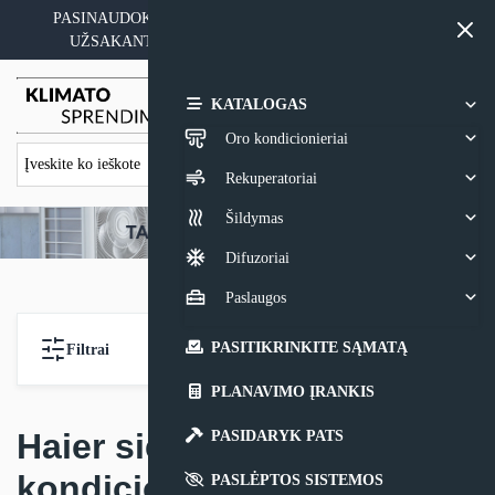
Skip
PASINAUDOKITE YPATINGAIS KAINOS PASIŪLYMAIS
to
UŽSAKANT ĮRANGĄ SU MONTAVIMO PASLAUGA
content
0,00
€
KATALOGAS
Oro kondicionieriai
Rekuperatoriai
Šildymas
Difuzoriai
Paslaugos
PASITIKRINKITE SĄMATĄ
Filtrai
PLANAVIMO ĮRANKIS
Haier sieniniai
PASIDARYK PATS
kondicionieriai
PASLĖPTOS SISTEMOS