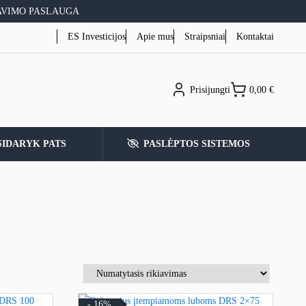
AVIMO PASLAUGA
ES Investicijos
Apie mus
Straipsniai
Kontaktai
Prisijungti
0,00
€
SIDARYK PATS
PASLĖPTOS SISTEMOS
- 16%