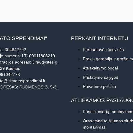
MATO SPRENDIMAI”
PERKANT INTERNETU
s: 304842792
Parduotuvės taisyklės
jo numeris: LT100011803210
Prekių garantija ir grąžini
tracijos adresas: Draugystės g.
Atsiskaitymo būdai
229 Kaunas
061042778
Pristatymo sąlygos
nfo@klimatosprendimai.lt
Privatumo politika
DRESAS: RUDMENOS G. 5-3,
ATLIEKAMOS PASLAUG
Kondicionierių montavima
Oras-vanduo šilumos siurb
montavimas