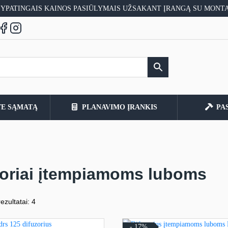
 YPATINGAIS KAINOS PASIŪLYMAIS UŽSAKANT ĮRANGĄ SU MONT
TE SĄMATĄ
PLANAVIMO ĮRANKIS
PA
zoriai įtempiamoms luboms
ezultatai: 4
- 17%