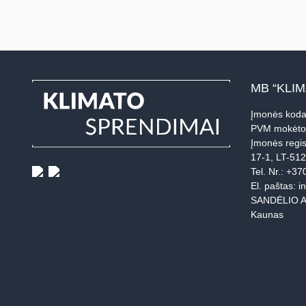
MB “KLI
Įmonės koda
PVM mokėto
Įmonės regis
17-1, LT-51
Tel. Nr.:
+37
El. paštas:
i
SANDĖLIO A
Kaunas