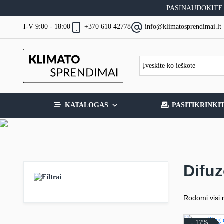
Skip
PASINAUDOKITE
to
content
I-V 9:00 - 18:00
+370 610 42778
info@klimatosprendimai.lt
KATALOGAS
PASITIKRINKI
Difu
Filtrai
Rodomi visi r
- 17%