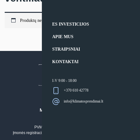
Produktų nerasta.
ES INVESTICIJOS
APIE MUS
STRAIPSNIAI
KONTAKTAI
I-V 9:00 - 18:00
+370 610 42778
info@klimatosprendimai.lt
MB “KLIMATO SPRENDIMAI”
Įmonės kodas: 304842792
PVM mokėtojo numeris: LT100011803210
Įmonės registracijos adresas: Draugystės g. 17-1, LT-51229 Kaunas
Tel. Nr.:
+37061042778