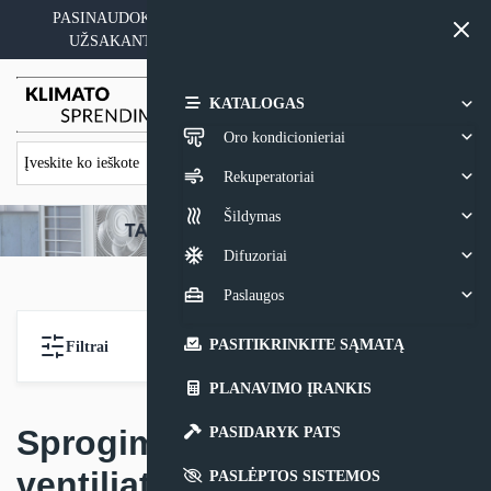
Skip
PASINAUDOKITE YPATINGAIS KAINOS PASIŪLYMAIS
to
UŽSAKANT ĮRANGĄ SU MONTAVIMO PASLAUGA
content
0,00
€
KATALOGAS
Oro kondicionieriai
Rekuperatoriai
Šildymas
Difuzoriai
Paslaugos
PASITIKRINKITE SĄMATĄ
Filtrai
PLANAVIMO ĮRANKIS
Sprogimui atsparūs
PASIDARYK PATS
ventiliatoriai
PASLĖPTOS SISTEMOS