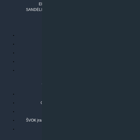
El. paštas:
info@klimatosprendimai.lt
SANDĖLIO ADRESAS: RUDMENOS G. 5-3, Kaunas
PERKANT INTERNETU
Parduotuvės taisyklės
Prekių garantija ir grąžinimas
Atsiskaitymo būdai
Pristatymo sąlygos
Privatumo politika
ATLIEKAMOS PASLAUGOS
Kondicionierių montavimas
Oras-vanduo šilumos siurblių montavimas
Rekuperatoriaus montavimas
ŠVOK įrangos remontas, aptarnavimas ir techninė priežiūra
Pasitikrinkite sąmatą