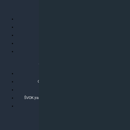
PERKANT INTERNETU
Parduotuvės taisyklės
Prekių garantija ir grąžinimas
Atsiskaitymo būdai
Pristatymo sąlygos
Privatumo politika
ATLIEKAMOS PASLAUGOS
Kondicionierių montavimas
Oras-vanduo šilumos siurblių montavimas
Rekuperatoriaus montavimas
ŠVOK įrangos remontas, aptarnavimas ir techninė priežiūra
Pasitikrinkite sąmatą