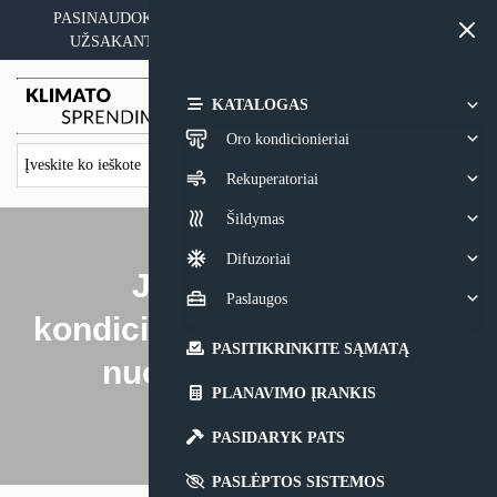
Skip
PASINAUDOKITE YPATINGAIS KAINOS PASIŪLYMAIS
to
UŽSAKANT ĮRANGĄ SU MONTAVIMO PASLAUGA
content
0,00
€
KATALOGAS
Oro kondicionieriai
Rekuperatoriai
Šildymas
Difuzoriai
Japonai Daikin
Paslaugos
kondicionierius gamina dar
PASITIKRINKITE SĄMATĄ
nuo 1938-ųjų metų
PLANAVIMO ĮRANKIS
2023-07-03
PASIDARYK PATS
PASLĖPTOS SISTEMOS