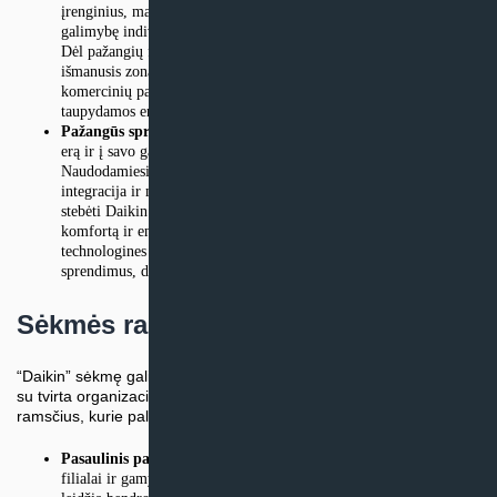
įrenginius, maksimaliai padidinant efektyvumą ir suteikiant
galimybę individualiai reguliuoti temperatūrą įvairiose zonose.
Dėl pažangių funkcijų, tokių kaip šilumos rekuperacija ir
išmanusis zonavimas, VRV sistemos tenkina gyvenamųjų ir
komercinių patalpų poreikius, užtikrindamos komfortą ir
taupydamos energiją.
Pažangūs sprendimai:
“Daikin” priėmė naujoviškų technologijų
erą ir į savo gaminių pasiūlą įtraukė pažangius sprendimus.
Naudodamiesi tokiomis funkcijomis kaip daiktų interneto (IoT)
integracija ir mobiliosios programėlės, naudotojai gali valdyti ir
stebėti Daikin kondicionierius nuotoliniu būdu, optimizuoti
komfortą ir energijos naudojimą. “Daikin” įsipareigojimas diegti
technologines naujoves apėmė ir dirbtiniu intelektu paremtus
sprendimus, didinančius gaminių efektyvumą ir funkcionalumą.
Sėkmės ramsčiai
“Daikin” sėkmę galima sieti ne tik su technologine pažanga, bet ir
su tvirta organizacine struktūra. Panagrinėkime pagrindinius
ramsčius, kurie palaiko įmonės veiklą:
Pasaulinis pasiekiamumas:
Daikin veikia visame pasaulyje, o jos
filialai ir gamyklos veikia daugiau nei 150 šalių. Šis platus tinklas