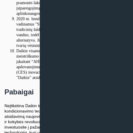
pramonės šakoms skirti chemikalai. Ši plėtra atspindi “Daikin”
įsipareigojimą teikti nuodugnius sprendimus įvairiems
aplinkosaugos poreikiams tenkinti.
2020 m. bendrovė pristatė novatoriškus Daikin kondicionierius,
vadinamus “Stream Air”. Šioje naujoviškoje sistemoje vietoj
tradicinių šaldymo medžiagų kaip šaldymo agentas naudojamas
vanduo, todėl siūloma ekologiškesnė ir energiją taupanti
alternatyva. Ji demonstruoja nuolatines “Daikin” pastangas tapti
tvarių vėsinimo technologijų pradininke.
Daikin visame pasaulyje pripažinta už savo įsipareigojimą siekti
meistriškumo ir naujovių. Ji yra pelniusi daugybę apdovanojimų,
įskaitant “AHR Expo” inovacijų apdovanojimą, “Red Dot” dizaino
apdovanojimus ir Tarptautinės buitinės elektronikos parodos
(CES) inovacijų apdovanojimus. Šie apdovanojimai pabrėžia
“Daikin” atsidavimą plečiant technologijų ir dizaino ribas.
Pabaigai
Neįtikėtina Daikin transformacija iš metalo apdirbimo įmonės į oro
kondicionavimo technologijų pradininkę įrodo jos nepaliaujamą
atsidavimą naujovėms ir tvarumui. Prisijunkite prie Daikin inovacijų
ir kokybės revoliucijos! Pasirinkę Daikin kondicionierius,
investuosite į pažangią, energiją taupančią ir ekologišką
technologiją, kuri užtikrins jūsų patalpų komfortą. Susisiekite su