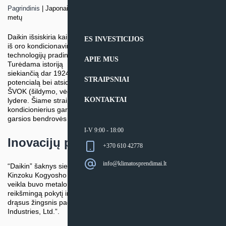
Pagrindinis
|
Japonai Daikin kondicionierius gamina dar nuo 1938-ųjų
metų
Daikin išsiskiria kaip viena
ES INVESTICIJOS
iš oro kondicionavimo
Daikin kondicionierius šaltam
technologijų pradininkių.
klimatui “Nordic Stylish”
APIE MUS
Turėdama istoriją
siekiančią dar 1924 metus, dešimtmečius kaupiamą mokslinį
STRAIPSNIAI
potencialą bei atsidavimą ekologijai, “Daikin” tapo pasauline
ŠVOK (šildymo, vėdinimo ir oro kondicionavimo) sektoriaus
KONTAKTAI
lydere. Šiame straipsnyje apžvelgsime įmonės kelionę, Daikin
kondicionierius garsinančias technologijas ir atskleisime šios
garsios bendrovės struktūrą.
I-V 9:00 - 18:00
Inovacijų palikimas
+370 610 42778
info@klimatosprendimai.lt
“Daikin” šaknys siekia 1924 m., kai Akira Yamada įkūrė “Osaka
Kinzoku Kogyosho Limited” – gamybos įmonę, kurios pagrindinė
veikla buvo metalo apdirbimas. 1938 m. bendrovė padarė
reikšmingą pokytį ir pradėjo gaminti šaldymo sistemas. Būtent šis
drąsus žingsnis padėjo pamatus tam, kas 1951 m. tapo “Daikin
Industries, Ltd.”.