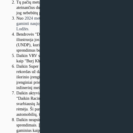
Tų pačių metų lapkritį bendrovė pranešė besiruošianti per
ateinančius du metus pertvarkyti savo logistikos grandines taip,
jog nebebūtų priklausoma nuo komponentų iš Kinijos.
Nuo
2024 metų liepos
planuojama Daikin kondicionierius
pradėti
gaminti naujojoje šilumos siurblių gamykloje Lenkijoje, netoli
Lodžės.
Bendrovės “Daikin” įsipareigojimą socialinei atsakomybei
iliustruoja jos partnerystė su Jungtinių Tautų vystymo programa
(UNDP), kuria siekiama kurti energiją taupančius ŠVOK
sprendimus besivystančiose šalyse.
Daikin VRV sistemos naudojamos tokiuose garsiuose pastatuose
kaip “Burj Khalifa” Dubajuje, aukščiausiame pasaulio pastate.
Daikin Super Multi NX sistemai priklauso Gineso pasaulio
rekordas už daugiausiai vidinių įrenginių, prijungtų prie vieno
išorinio įrenginio. 2016 m. sėkmingai prijungti 1088 vidaus
įrenginiai prie vieno lauko bloko, taip pademonstruojant “Daikin”
inžinerinį meistriškumą.
Daikin aktyviai dalyvauja automobilių sporto pasaulyje. Ji yra
“Daikin Racing” komandos “Super GT” serijoje, viename
svarbiausių Japonijos automobilių sporto čempionatų, titulinė
rėmėja. Ši partnerystė sujungia našumo ir naujovių siekį tiek
automobilių, tiek oro kondicionavimo pramonėje.
Daikin neapsiriboja oro kondicionavimo ar kitais ŠVOK
sprendimais. Įmonė išplėtė savo asortimentą, įtraukdama tokius
gaminius kaip oro valytuvai, šaldymo sistemos ir net įvairioms