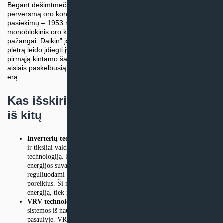
Bėgant dešimtmečiams “Daikin” toliau diegė naujoves ir darė
perversmą oro kondicionavimo pramonėje. Vienas iš jos
pasiekimų – 1953 metais sukurtas pirmasis pasaulyje
monoblokinis oro kondicionierius, padėjęs pagrindą tolesnei
pažangai. Daikin” įsipareigojimas vykdyti mokslinius tyrimus ir
plėtrą leido įdiegti įvairias pažangiausias technologijas, įskaitant
pirmąją kintamo šaldymo skysčio tūrio (VRV) sistemą, 1982-
aisiais paskelbusią naują energiją taupančios klimato kontrolės
erą.
Kas išskiria Daikin kondicionierius
iš kitų
Inverterių technologija:
Daikin” siekis efektyviai vartoti energiją
ir tiksliai valdyti temperatūrą paskatino išrasti inverterinę
technologiją. Inverteriu varomi oro kondicionieriai sumažina
energijos suvartojimą, kartu palaikydami optimalų komforto lygį,
reguliuodami kompresoriaus greitį pagal vėsinimo ar šildymo
poreikius. Ši naujovė sumažina tiek ir sąskaitas už elektros
energiją, tiek ir poveikį aplinkai.
VRV technologija:
“Daikin” kintamo šaltnešio tūrio (VRV)
sistemos iš naujo apibrėžė oro kondicionavimo sistemas visame
pasaulyje. VRV leidžia nepriklausomai valdyti kelis vidinius