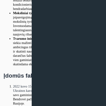
leidžia bendrovei tenkinti įvairius klientų poreikius, Daikin
kondicionierius pritaikyti prie regioninių pageidavimų ir
bendradarbiauti su vietos talentais, kad būtų diegiamos naujovės.
Moksliniai tyrimai ir plėtra:
Daikin” nepaliaujamą
įsipareigojimą vykdyti mokslinius tyrimus ir plėtrą rodo platus
mokslinių tyrimų ir plėtros centrų tinklas visame pasaulyje.
Investuodama į pažangiausius įrenginius ir pritraukdama
talentingiausius specialistus, “Daikin” nuolat plečia technologinių
naujovių ribas, todėl kuriami novatoriški gaminiai ir sprendimai.
Tvarumo iniciatyvos:
Įvairiomis tvarumo iniciatyvomis “Daikin”
siekia mažinti savo poveikį aplinkai. Bendrovė užsibrėžė
ambicingus tikslus, pavyzdžiui, siekti anglies dioksido neutralumo
ir skatinti naudoti kuo mažesnę įtaką globaliniui atšilimui
darančius šaltnešius. Įsipareigojimas siekti tvarumo neapsiriboja
vien gaminiais, bet apima visą kuriamos vertės grandinę,
skatindama ekologiškesnę ir tvaresnę ateitį.
Įdomūs faktai
2022 kovo 15 dieną Daikin paskelbė skirianti 1 milijoną eurų
Ukrainos karo pabėgėliams.
Be finansinės paramos, Daikin aukoja
savo gaminius pabėgėlių apgyvendinimo ir švietimo įstaigoms. Tą
Bendrovė pačią dieną taip pat paskelbė nutraukianti savo veiklą
Rusijoje.