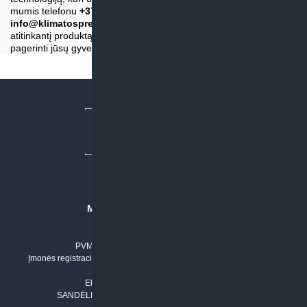
mumis telefonu
+37061042778
arba el. paštu
info@klimatosprendimai.lt
, kad atrastumėte savo poreikiams
atitinkantį produktą, ir patirkite, kaip Daikin kondicionierius gali
pagerinti jūsų gyvenimo kokybę.
MB “KLIMATO SPRENDIMAI”
Įmonės kodas: 304842792
PVM mokėtojo numeris: LT100011803210
Įmonės registracijos adresas: Draugystės g. 17-1, LT-51229 Kaunas
Tel. Nr.:
+37061042778
El. paštas:
info@klimatosprendimai.lt
SANDĖLIO ADRESAS: RUDMENOS G. 5-3, Kaunas