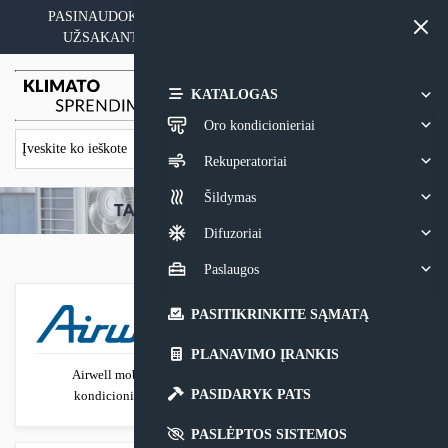
Skip
PASINAUDOKITE YPATINGAIS KAINOS PASIŪLYMAIS
to
UŽSAKANT ĮRANGĄ SU MONTAVIMO PASLAUGA
content
0,00
€
KATALOGAS
Oro kondicionieriai
Rekuperatoriai
Šildymas
Difuzoriai
Paslaugos
PASITIKRINKITE SĄMATĄ
PLANAVIMO ĮRANKIS
Airwell mobilūs
AlpicAir mobilūs
PASIDARYK PATS
kondicionieriai
kondicionieriai
PASLĖPTOS SISTEMOS