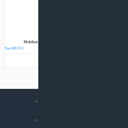
Mobilus oro kondicionierius Vivax AEH – AEF
Nuo
689,70
€
Turime sandėlyje