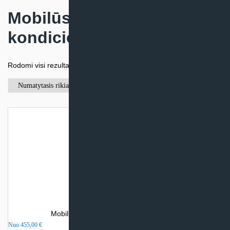
Mobilūs oro
kondicionieriai
Rodomi visi rezultatai: 16
Mobilus oro kondicionierius Airwell MFH
Nuo
455,00
€