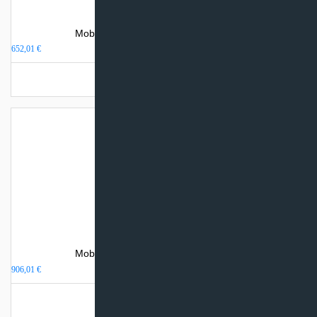
Mobilus oro kondicionierius HTW P27
652,01
€
Turime sandėlyje
Mobilus oro kondicionierius HTW P31
906,01
€
Turime sandėlyje