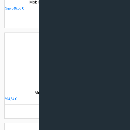
Mobilus oro kondicionierius Gree Shiny
Nuo
646,06
€
Turime sandėlyje
Mobilus oro kondicionierius Haier
694,54
€
Turime sandėlyje