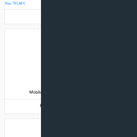
Nuo
793,48
€
Turime sandėlyje
Mobilus oro kondicionierius TCL LINDAB
Produkto šiuo metu neturime.