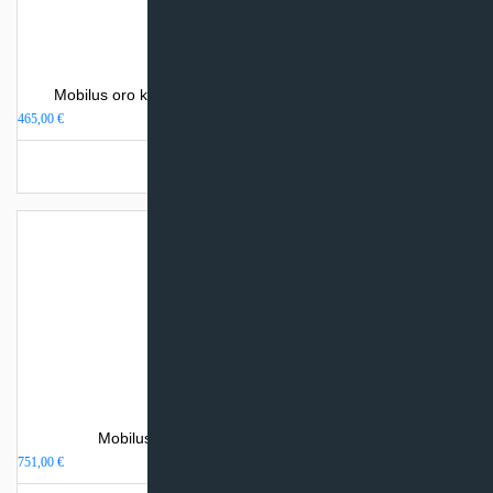
Mobilus oro kondicionierius Inventor Chilly Cooling Only
465,00
€
Turime sandėlyje
Mobilus oro kondicionierius Inventor Magic
751,00
€