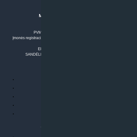
MB “KLIMATO SPRENDIMAI”
Įmonės kodas: 304842792
PVM mokėtojo numeris: LT100011803210
Įmonės registracijos adresas: Draugystės g. 17-1, LT-51229 Kaunas
Tel. Nr.:
+37061042778
El. paštas:
info@klimatosprendimai.lt
SANDĖLIO ADRESAS: RUDMENOS G. 5-3, Kaunas
PERKANT INTERNETU
Parduotuvės taisyklės
Prekių garantija ir grąžinimas
Atsiskaitymo būdai
Pristatymo sąlygos
Privatumo politika
ATLIEKAMOS PASLAUGOS