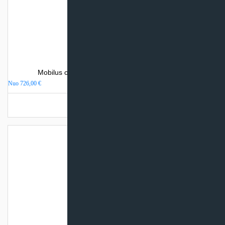
Mobilus oro kondicionierius Electrolux AIR LINE
Nuo
726,00
€
Turime sandėlyje