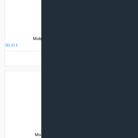
Mobilus oro kondicionierius Refra RF
581,01
€
Turime sandėlyje
Mobilus oro kondicionierius Sinclair