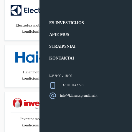
ES INVESTICIJOS
Electrolux mobilūs oro
Gree mobilūs kondicionieriai
kondicionieriai
APIE MUS
STRAIPSNIAI
KONTAKTAI
Haier mobilūs
HTW mobilūs
I-V 9:00 - 18:00
kondicionieriai
kondicionieriai
+370 610 42778
info@klimatosprendimai.lt
Inventor mobilūs
Kaisai mobilūs
kondicionieriai
kondicionieriai