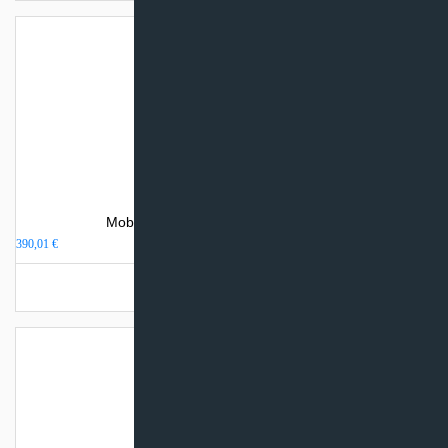
Mobilus oro kondicionierius HTW P33
390,01
€
Turime sandėlyje