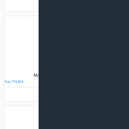
Turime sandėlyje
Mobilus oro kondicionierius Kaisai
Nuo
774,40
€
Turime sandėlyje