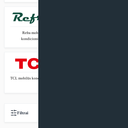
Refra mobilūs
Sinclair mobilūs
kondicionieriai
kondicionieriai
TCL mobilūs kondicionieriai
Vivax mobilūs
kondicionieriai
Filtrai