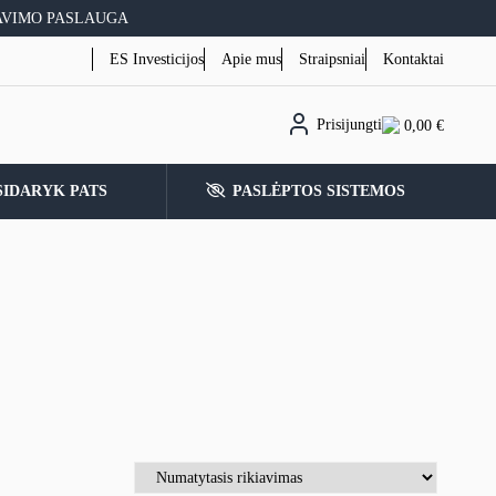
AVIMO PASLAUGA
ES Investicijos
Apie mus
Straipsniai
Kontaktai
Prisijungti
0,00
€
SIDARYK PATS
PASLĖPTOS SISTEMOS