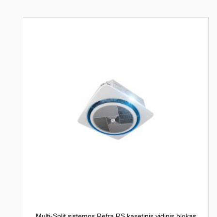
Multi-Split sistemos Refra RS kasetinis vidinis blokas