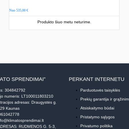
Nuo
535,00
€
Produkto šiuo metu neturime.
MATO SPRENDIMAI”
PERKANT INTERNETU
s: 304842792
Parduotuvės taisyklės
jo numeris: LT100011803210
Prekių garantija ir grąžini
tracijos adresas: Draugystės g.
Atsiskaitymo būdai
229 Kaunas
061042778
Pristatymo sąlygos
nfo@klimatosprendimai.lt
Privatumo politika
DRESAS: RUDMENOS G. 5-3,