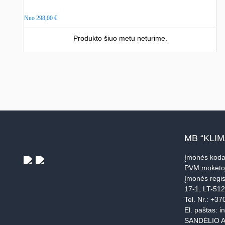
Nuo
298,00
€
Produkto šiuo metu neturime.
MB “KLI
Įmonės koda
PVM mokėto
Įmonės regis
17-1, LT-51
Tel. Nr.:
+37
El. paštas:
i
SANDĖLIO A