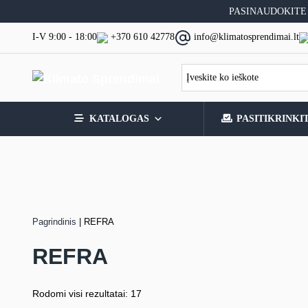
Skip
PASINAUDOKITE
to
content
I-V 9:00 - 18:00
+370 610 42778
info@klimatosprendimai.lt
KATALOGAS
PASITIKRINKI
Pagrindinis
|
REFRA
REFRA
Rodomi visi rezultatai: 17