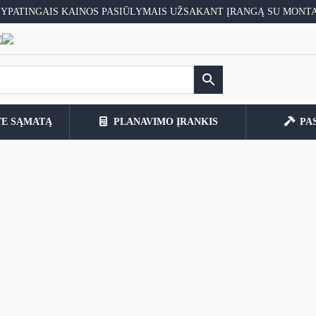
 YPATINGAIS KAINOS PASIŪLYMAIS UŽSAKANT ĮRANGĄ SU MONT
TE SĄMATĄ
PLANAVIMO ĮRANKIS
PA