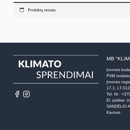
Produktų nerasta.
MB “KLI
Įmonės koda
PVM mokėto
Įmonės regis
17-1, LT-51
Tel. Nr.:
+37
El. paštas:
i
SANDĖLIO A
Kaunas