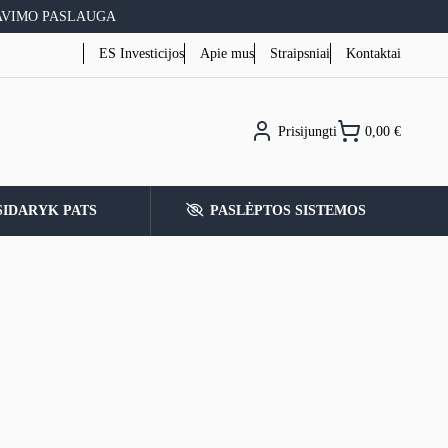
AVIMO PASLAUGA
ES Investicijos
Apie mus
Straipsniai
Kontaktai
Prisijungti
0,00
€
SIDARYK PATS
PASLĖPTOS SISTEMOS