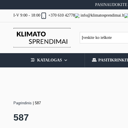
Skip
PASINAUDOKITE
to
content
I-V 9:00 - 18:00
info@klimatosprendimai.lt
+370 610 42778
KATALOGAS
PASITIKRINKI
Pagrindinis
|
587
587