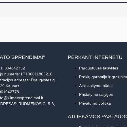
MATO SPRENDIMAI”
PERKANT INTERNETU
s: 304842792
Parduotuvės taisyklės
jo numeris: LT100011803210
Prekių garantija ir grąžini
tracijos adresas: Draugystės g.
Atsiskaitymo būdai
229 Kaunas
061042778
Pristatymo sąlygos
nfo@klimatosprendimai.lt
Privatumo politika
DRESAS: RUDMENOS G. 5-3,
ATLIEKAMOS PASLAUG