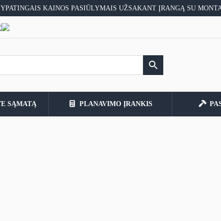
 YPATINGAIS KAINOS PASIŪLYMAIS UŽSAKANT ĮRANGĄ SU MONT
TE SĄMATĄ
PLANAVIMO ĮRANKIS
PA