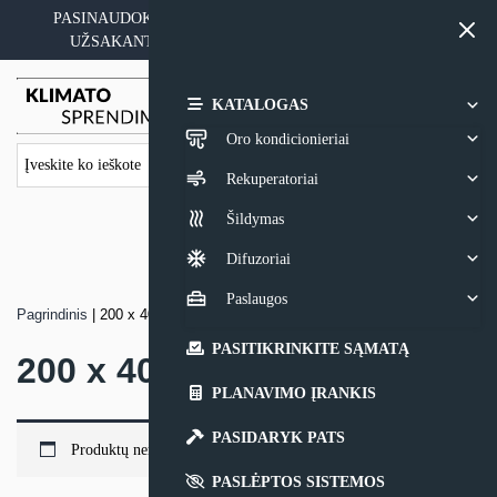
Skip
PASINAUDOKITE YPATINGAIS KAINOS PASIŪLYMAIS
to
UŽSAKANT ĮRANGĄ SU MONTAVIMO PASLAUGA
content
0,00
€
KATALOGAS
Oro kondicionieriai
Rekuperatoriai
Šildymas
Difuzoriai
Paslaugos
Pagrindinis
|
200 x 400
PASITIKRINKITE SĄMATĄ
200 x 400
PLANAVIMO ĮRANKIS
PASIDARYK PATS
Produktų nerasta.
PASLĖPTOS SISTEMOS