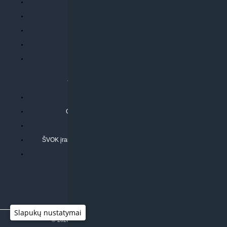
Parduotuvės taisyklės
Prekių garantija ir grąžinimas
Atsiskaitymo būdai
Pristatymo sąlygos
Privatumo politika
ATLIEKAMOS PASLAUGOS
Kondicionierių montavimas
Oras-vanduo šilumos siurblių montavimas
Rekuperatoriaus montavimas
ŠVOK įrangos remontas, aptarnavimas ir techninė priežiūra
Pasitikrinkite sąmatą
Slapukų nustatymai
© 2026
Klimato sprendimai
|
www.597degrees.com