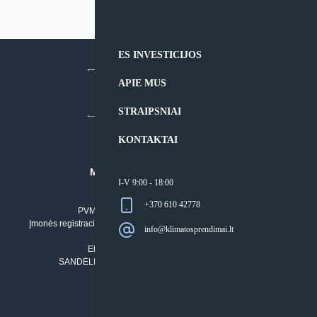
ES INVESTICIJOS
APIE MUS
STRAIPSNIAI
KONTAKTAI
MB “KLIMATO SPRENDIMAI”
I-V 9:00 - 18:00
Įmonės kodas: 304842792
+370 610 42778
PVM mokėtojo numeris: LT100011803210
Įmonės registracijos adresas: Draugystės g. 17-1, LT-51229 Kaunas
info@klimatosprendimai.lt
Tel. Nr.:
+37061042778
El. paštas:
info@klimatosprendimai.lt
SANDĖLIO ADRESAS: RUDMENOS G. 5-3, Kaunas
PERKANT INTERNETU