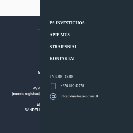
ES INVESTICIJOS
APIE MUS
STRAIPSNIAI
KONTAKTAI
MB “KLIMATO SPRENDIMAI”
I-V 9:00 - 18:00
Įmonės kodas: 304842792
+370 610 42778
PVM mokėtojo numeris: LT100011803210
Įmonės registracijos adresas: Draugystės g. 17-1, LT-51229 Kaunas
info@klimatosprendimai.lt
Tel. Nr.:
+37061042778
El. paštas:
info@klimatosprendimai.lt
SANDĖLIO ADRESAS: RUDMENOS G. 5-3, Kaunas
PERKANT INTERNETU