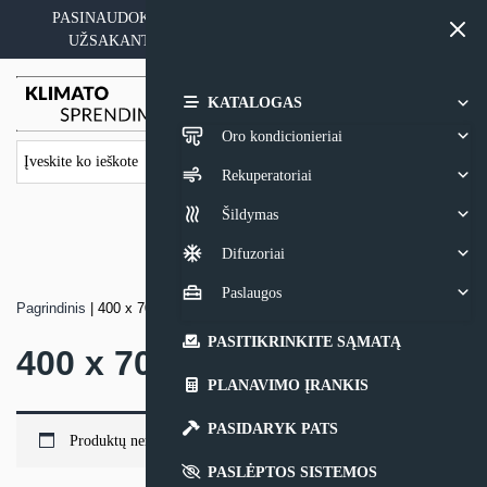
Skip
PASINAUDOKITE YPATINGAIS KAINOS PASIŪLYMAIS
to
UŽSAKANT ĮRANGĄ SU MONTAVIMO PASLAUGA
content
0,00
€
KATALOGAS
Oro kondicionieriai
Rekuperatoriai
Šildymas
Difuzoriai
Paslaugos
Pagrindinis
|
400 x 700
PASITIKRINKITE SĄMATĄ
400 x 700
PLANAVIMO ĮRANKIS
PASIDARYK PATS
Produktų nerasta.
PASLĖPTOS SISTEMOS