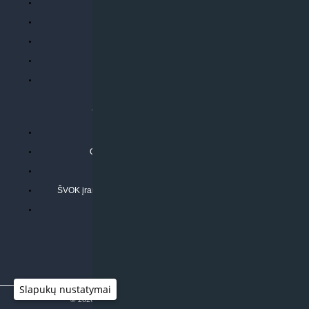
Parduotuvės taisyklės
Prekių garantija ir grąžinimas
Atsiskaitymo būdai
Pristatymo sąlygos
Privatumo politika
ATLIEKAMOS PASLAUGOS
Kondicionierių montavimas
Oras-vanduo šilumos siurblių montavimas
Rekuperatoriaus montavimas
ŠVOK įrangos remontas, aptarnavimas ir techninė priežiūra
Pasitikrinkite sąmatą
Slapukų nustatymai
© 2026
Klimato sprendimai
|
www.597degrees.com