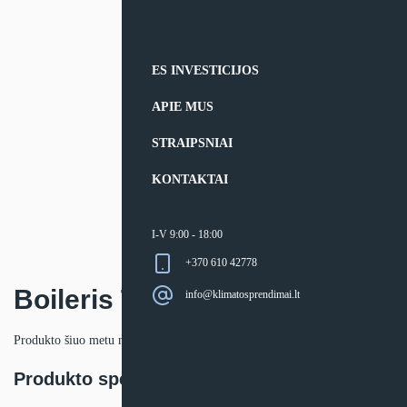
ES INVESTICIJOS
APIE MUS
STRAIPSNIAI
KONTAKTAI
I-V 9:00 - 18:00
+370 610 42778
Boileris Toshiba Estia
info@klimatosprendimai.lt
Produkto šiuo metu neturime.
Produkto specifikacija: