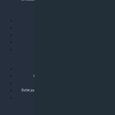
PERKANT INTERNETU
Parduotuvės taisyklės
Prekių garantija ir grąžinimas
Atsiskaitymo būdai
Pristatymo sąlygos
Privatumo politika
ATLIEKAMOS PASLAUGOS
Kondicionierių montavimas
Oras-vanduo šilumos siurblių montavimas
Rekuperatoriaus montavimas
ŠVOK įrangos remontas, aptarnavimas ir techninė priežiūra
Pasitikrinkite sąmatą