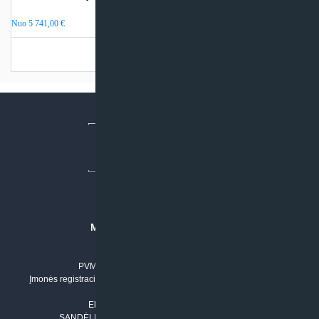
(su integr. talpa)
Nuo
5 741,00
€
Turime sandėlyje
MB “KLIMATO SPRENDIMAI”
Įmonės kodas: 304842792
PVM mokėtojo numeris: LT100011803210
Įmonės registracijos adresas: Draugystės g. 17-1, LT-51229 Kaunas
Tel. Nr.:
+37061042778
El. paštas:
info@klimatosprendimai.lt
SANDĖLIO ADRESAS: RUDMENOS G. 5-3, Kaunas