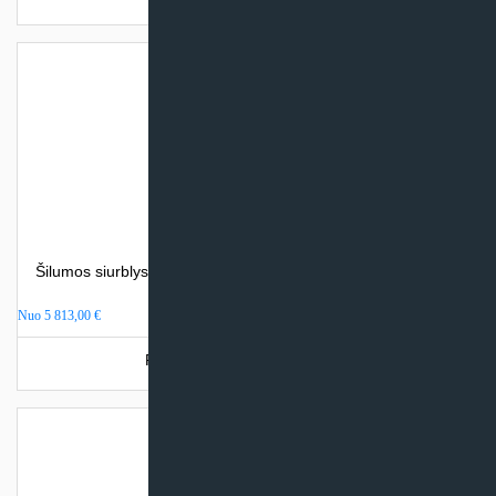
Šilumos siurblys oras – vanduo Atlantic ALFEA EXCELLIA A.I.
(be integr. talpos)
Nuo
5 813,00
€
Produkto šiuo metu neturime.