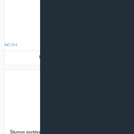
Akumuliacinė talpa 200 litrų
647,35
€
Produkto šiuo metu neturime.
Šilumos siurblys oras – vanduo Midea M-THERMAL ARCTIC