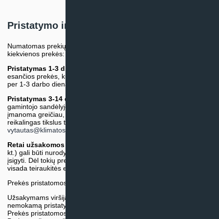
Pristatymo informacija
Numatomas prekių pristatymo terminas nurodomas atskirai prie
kiekvienos prekės:
Pristatymas 1-3 d.d.
(Mūsų sandėlyje arba tiekėjo sandėlyje
esančios prekės, kurių atsiėmimą arba pristatymą galime suruošti
per 1-3 darbo dienas.)
Pristatymas 3-14 d.d. arba ilgiau*
(Tiekėjo sandėlyje arba
gamintojo sandėlyje esančios prekės. Prekė bus pristatyta kaip
įmanoma greičiau, tačiau tiekimo terminas gali skirtis. Jei
reikalingas tikslus terminas, iš anksto teiraukitės el. paštu:
vytautas@klimatosprendimai.lt
)
Retai užsakomos specifinės prekė
s (pvz. pramoninė įranga ir
kt.) gali būti nurodytos su preliminaria kaina, be galimybės jų
įsigyti. Dėl tokių prekių įsigijimo, tikslios kainos ir tiekimo termino
visada teiraukitės el. paštu:
vytautas@klimatosprendimai.lt
Prekės pristatomos naudojantis kurjerių tarnybų paslaugomis.
Užsakymams viršijantiems 300€ sumą visuomet taikome
nemokamą pristatymą.
Prekės pristatomos visoje Lietuvos teritorijoje.