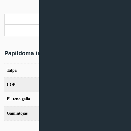
Papildoma informacija
Pristatymo informacija
Papildoma informacija
Talpa
150, 210 litrų, 300 litrų
COP
3,21
El. teno galia
2,75 kW
Gamintojas
Toshiba