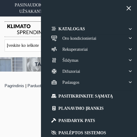
Skip
PASINAUDOKITE YPATINGAIS KAINOS PASIŪLYMAIS
to
UŽSAKANT ĮRANGĄ SU MONTAVIMO PASLAUGA
content
0,00
€
KATALOGAS
Oro kondicionieriai
Rekuperatoriai
Šildymas
Difuzoriai
Paslaugos
Pagrindinis
|
Parduotuvė
|
Boileris Toshiba Estia
PASITIKRINKITE SĄMATĄ
PLANAVIMO ĮRANKIS
PASIDARYK PATS
PASLĖPTOS SISTEMOS