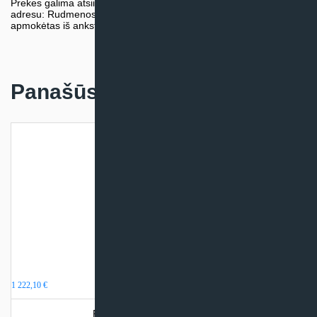
Prekes galima atsiimti nemokamai patiems, mūsų sandėlio
adresu: Rudmenos g. 5, Kaunas. Užsakymas turi būti pateiktas ir
apmokėtas iš anksto.
Panašūs produktai
Boileris Midea 267 litrai
1 222,10
€
Produkto šiuo metu neturime.