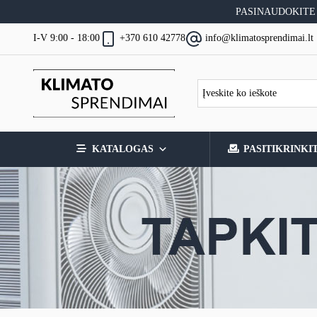
Skip
PASINAUDOKITE
to
content
I-V 9:00 - 18:00
+370 610 42778
info@klimatosprendimai.lt
KATALOGAS
PASITIKRINKI