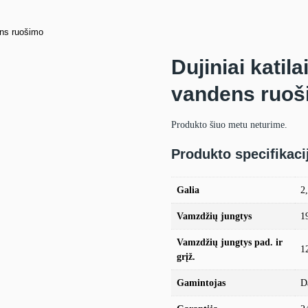
ens ruošimo
Dujiniai katil
vandens ruoš
Produkto šiuo metu neturime.
Produkto specifikaci
Galia
2
Vamzdžių jungtys
19
Vamzdžių jungtys pad. ir
12
grįž.
Gamintojas
D