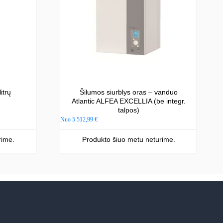
itrų
Šilumos siurblys oras – vanduo
Atlantic ALFEA EXCELLIA (be integr.
talpos)
Nuo
5 512,99
€
rime.
Produkto šiuo metu neturime.