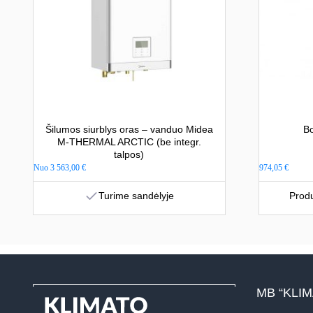
Šilumos siurblys oras – vanduo Midea
Bo
M-THERMAL ARCTIC (be integr.
talpos)
Nuo
3 563,00
€
974,05
€
Turime sandėlyje
Produ
MB “KLI