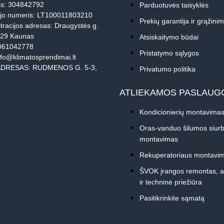
s: 304842792
Parduotuvės taisyklės
jo numeris: LT100011803210
Prekių garantija ir grąžini
tracijos adresas: Draugystės g.
229 Kaunas
Atsiskaitymo būdai
061042778
Pristatymo sąlygos
nfo@klimatosprendimai.lt
DRESAS: RUDMENOS G. 5-3,
Privatumo politika
ATLIEKAMOS PASLAUG
Kondicionierių montavima
Oras-vanduo šilumos siurb
montavimas
Rekuperatoriaus montavi
ŠVOK įrangos remontas, 
ir techninė priežiūra
Pasitikrinkite sąmatą