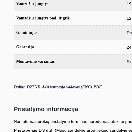
Vamzdžių jungtys
19 
Vamzdžių jungtys pad. ir grįž.
12,
Gamintojas
Da
Garantija
24
Montavimo variantas
Si
Daikin D2TND-A4A vartotojo vadovas (ENG).PDF
Pristatymo informacija
Numatomas prekių pristatymo terminas nurodomas atskirai prie
Pristatymas 1-3 d.d.
(Mūsų sandėlyje arba tiekėjo sandėlyje es