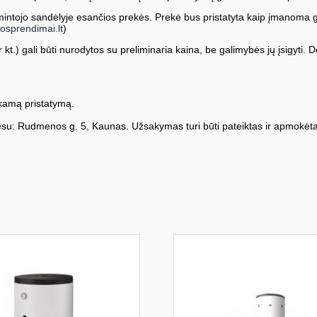
ntojo sandėlyje esančios prekės. Prekė bus pristatyta kaip įmanoma greič
osprendimai.lt
)
kt.) gali būti nurodytos su preliminaria kaina, be galimybės jų įsigyti. Dė
amą pristatymą.
su: Rudmenos g. 5, Kaunas. Užsakymas turi būti pateiktas ir apmokėta