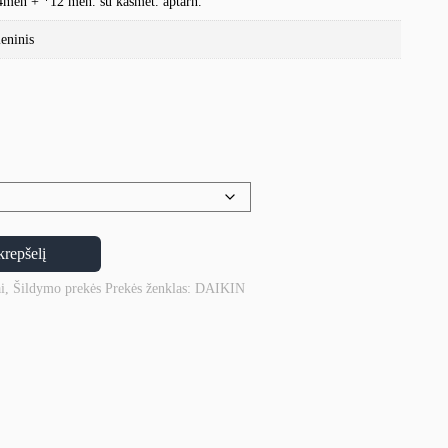
4mėn + *12 mėn. su kasmet. aptarn.
ieninis
krepšelį
i
,
Šildymo prekės
Prekės ženklas:
DAIKIN