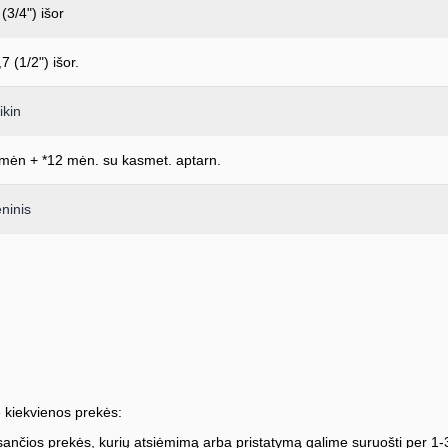
(3/4") išor
7 (1/2") išor.
ikin
mėn + *12 mėn. su kasmet. aptarn.
eninis
 kiekvienos prekės:
ančios prekės, kurių atsiėmimą arba pristatymą galime suruošti per 1-