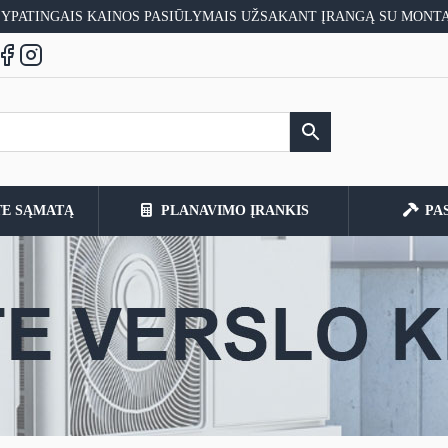
 YPATINGAIS KAINOS PASIŪLYMAIS UŽSAKANT ĮRANGĄ SU MONT
TE SĄMATĄ
PLANAVIMO ĮRANKIS
PA