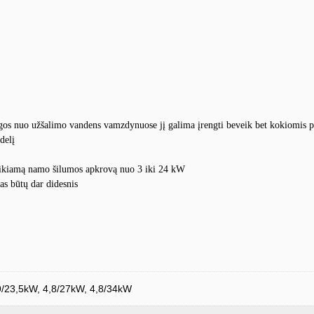
gos nuo užšalimo vandens vamzdynuose jį galima įrengti beveik bet kokiomis pa
delį
reikiamą namo šilumos apkrovą nuo 3 iki 24 kW
as būtų dar didesnis
9/23,5kW, 4,8/27kW, 4,8/34kW