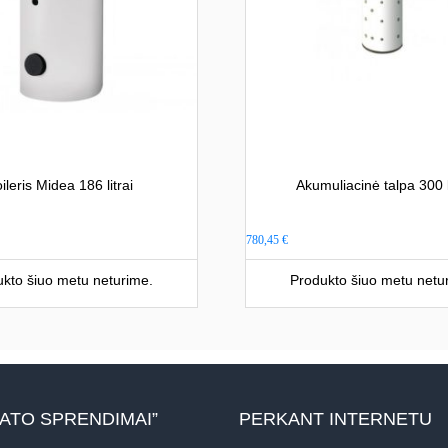
ileris Midea 186 litrai
Akumuliacinė talpa 300 l
780,45
€
kto šiuo metu neturime.
Produkto šiuo metu netu
MATO SPRENDIMAI”
PERKANT INTERNETU