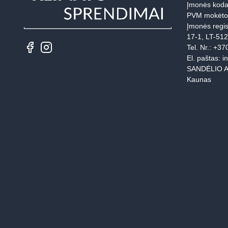
Įmonės koda
PVM mokėto
Įmonės regis
17-1, LT-51
Tel. Nr.:
+37
El. paštas:
i
SANDĖLIO A
Kaunas