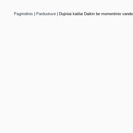
Pagrindinis
|
Parduotuvė
|
Dujiniai katilai Daikin be momentinio vand