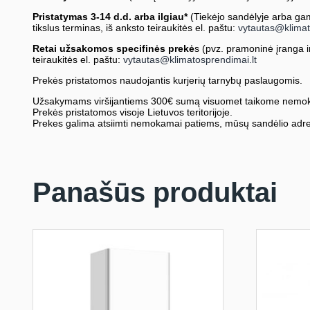
Pristatymas 3-14 d.d. arba ilgiau*
(Tiekėjo sandėlyje arba gami
tikslus terminas, iš anksto teiraukitės el. paštu:
vytautas@klimat
Retai užsakomos specifinės prekė
s (pvz. pramoninė įranga ir 
teiraukitės el. paštu:
vytautas@klimatosprendimai.lt
Prekės pristatomos naudojantis kurjerių tarnybų paslaugomis.
Užsakymams viršijantiems 300€ sumą visuomet taikome nemok
Prekės pristatomos visoje Lietuvos teritorijoje.
Prekes galima atsiimti nemokamai patiems, mūsų sandėlio adre
Panašūs produktai