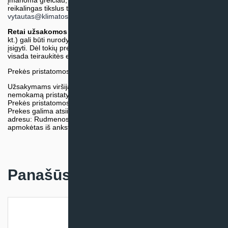
įmanoma greičiau, tačiau tiekimo terminas gali skirtis. Jei
reikalingas tikslus terminas, iš anksto teiraukitės el. paštu:
vytautas@klimatosprendimai.lt
)
Retai užsakomos specifinės prekė
s (pvz. pramoninė įranga ir
kt.) gali būti nurodytos su preliminaria kaina, be galimybės jų
įsigyti. Dėl tokių prekių įsigijimo, tikslios kainos ir tiekimo termino
visada teiraukitės el. paštu:
vytautas@klimatosprendimai.lt
Prekės pristatomos naudojantis kurjerių tarnybų paslaugomis.
Užsakymams viršijantiems 300€ sumą visuomet taikome
nemokamą pristatymą.
Prekės pristatomos visoje Lietuvos teritorijoje.
Prekes galima atsiimti nemokamai patiems, mūsų sandėlio
adresu: Rudmenos g. 5, Kaunas. Užsakymas turi būti pateiktas ir
apmokėtas iš anksto.
Panašūs produktai