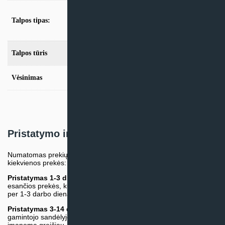
Bivalentė talpa su saulės kolektorių ir
Talpos tipas:
antrinio šildymo šaltinio prijungimo
galimybe
Talpos tūris
570 litrų talpa
Vėsinimas
Be vėsinimo funkcijos
,
Su vėsinimo funkcija
Pristatymo informacija
Numatomas prekių pristatymo terminas nurodomas atskirai prie
kiekvienos prekės:
Pristatymas 1-3 d.d.
(Mūsų sandėlyje arba tiekėjo sandėlyje
esančios prekės, kurių atsiėmimą arba pristatymą galime suruošti
per 1-3 darbo dienas.)
Pristatymas 3-14 d.d. arba ilgiau*
(Tiekėjo sandėlyje arba
gamintojo sandėlyje esančios prekės. Prekė bus pristatyta kaip