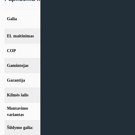
8,2kW, 10,2kW, 12,2kW, 14,2kW, 17,2kW,
Galia
19,2kW
El. maitinimas
Trifazis
COP
>5.0
Gamintojas
Alpha Innotec
Garantija
24mėn + *36 mėn. su kasmet. aptarn.
Kilmės šalis
Vokietija
Montavimo
Geoterminis
variantas
Šildymo galia:
Modeliai iki 10kW
,
Modeliai nuo 10kW