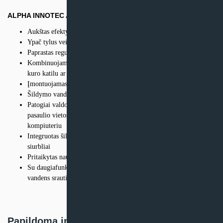
ALPHA INNOTEC ALTERRA SWC
Aukštas efektyvumas – maži eksploatacijos kaštai
Ypač tylus veikimas – kaip šnibždesys
Paprastas reguliatoriaus aptarnavimas
Kombinuojamas su vėdinimo įrenginiu, saulės kolektoriumi, kieto
kuro katilu ar židiniu
Įmontuojamas vėsinimas
Šildymo vandens temperatūra iki + 65 ° C
Patogiai valdomas per alpha app, pasiekiamas iš bet kurios
pasaulio vietos internetu bei išmaniuoju telefonu ar plančetiniu
kompiuteriu
Integruotas šilumos skaitiklis ir aukšto efektyvumo cirkuliaciniai
siurbliai
Pritaikytas naudoti įvairius neužšąlančius skysčius
Su daugiafunkciniu akumuliaciniu baku MFS 600S su karšto
vandens srautiniu šildytuvu ir jungtimis kieto kuro katilams
Papildoma informacija