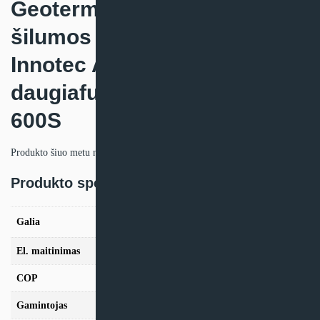
Geoterminis pastovios galios
šilumos siurblys Alpha
Innotec ALTERRA SWC su
daugiafunkcine talpa MFS-
600S
Produkto šiuo metu neturime.
Produkto specifikacija:
8,2kW, 10,2kW, 12,2kW, 14,2kW, 17,2kW,
Galia
19,2kW
El. maitinimas
Trifazis
COP
>5.0
Gamintojas
Alpha Innotec