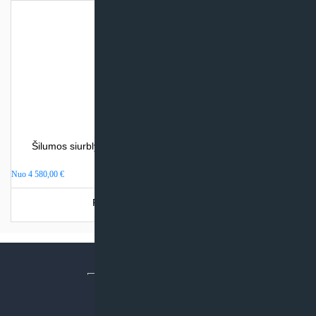
Šilumos siurblys oras – vanduo Atlantic LORIA (be integr.
talpos)
Nuo
4 580,00
€
Produkto šiuo metu neturime.