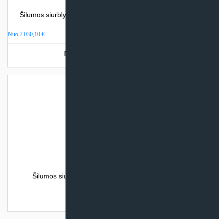
Šilumos siurblys oras – vanduo Nordis OPTIMUS PRO (su
integr. talpa)
Nuo
7 030,10
€
Produkto šiuo metu neturime.
Šilumos siurblys oras-vanduo baseinui HTW LION
Turime sandėlyje