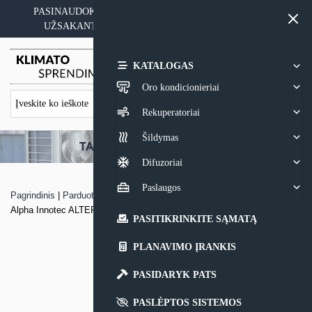
Skip
PASINAUDOKITE YPATINGAIS KAINOS PASIŪLYMAIS
to
UŽSAKANT ĮRANGĄ SU MONTAVIMO PASLAUGA
content
0,00
€
KATALOGAS
Oro kondicionieriai
Rekuperatoriai
Šildymas
Difuzoriai
Paslaugos
Pagrindinis
|
Parduotuvė
|
Geoterminis pastovios galios šilumos siurblys
Alpha Innotec ALTERRA SWC su daugiafunkcine talpa MFS-600S
PASITIKRINKITE SĄMATĄ
PLANAVIMO ĮRANKIS
PASIDARYK PATS
PASLĖPTOS SISTEMOS