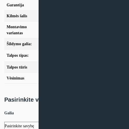
Garantija
24mėn + *36 mėn. su kasmet. aptarn.
Kilmės šalis
Vokietija
Montavimo
Geoterminis
variantas
Šildymo galia:
Modeliai iki 10kW, Modeliai nuo 10kW
Bivalentė talpa su saulės kolektorių ir antrinio
Talpos tipas:
šildymo šaltinio prijungimo galimybe
Talpos tūris
570 litrų talpa
Vėsinimas
Be vėsinimo funkcijos, Su vėsinimo funkcija
Pasirinkite variantą:
Galia