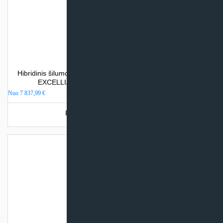
Hibridinis šilumos siurblys oras/vanduo/dujos Atlantic ALFEA
EXCELLIA HYBRID GAS DUO (su integr. talpa)
Nuo
7 837,99
€
Produkto šiuo metu neturime.