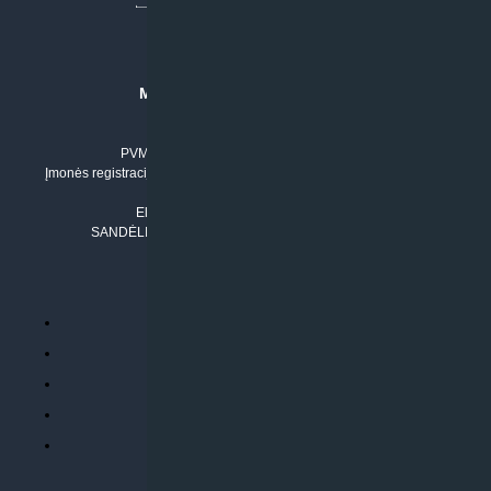
MB “KLIMATO SPRENDIMAI”
Įmonės kodas: 304842792
PVM mokėtojo numeris: LT100011803210
Įmonės registracijos adresas: Draugystės g. 17-1, LT-51229 Kaunas
Tel. Nr.:
+37061042778
El. paštas:
info@klimatosprendimai.lt
SANDĖLIO ADRESAS: RUDMENOS G. 5-3, Kaunas
PERKANT INTERNETU
Parduotuvės taisyklės
Prekių garantija ir grąžinimas
Atsiskaitymo būdai
Pristatymo sąlygos
Privatumo politika
ATLIEKAMOS PASLAUGOS