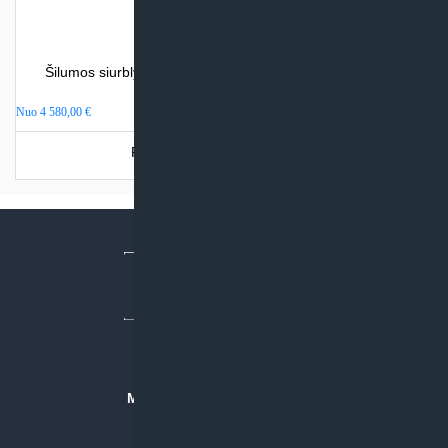
Šilumos siurblys oras – vanduo Atlantic LORIA (be integr.
talpos)
Nuo
4 580,00
€
Produkto šiuo metu neturime.
MB “KLIMATO SPRENDIMAI”
Įmonės kodas: 304842792