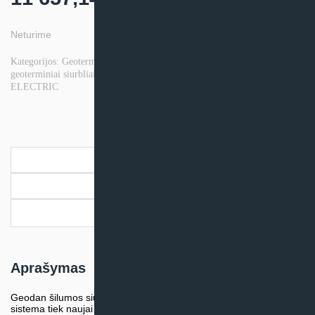
Neturime
Kategorijos:
Geoterminiai šilumos siurbliai
,
Mitsubishi Electric
geoterminiai siurbliai
,
Šildymo prekės
Prekės ženklas:
MITSUBISHI
ELECTRIC
Aprašymas
Papildoma informacija
Pristatymo informacija
Aprašymas
Geodan šilumos siurblys yra visiškai pilna geoterminio šildymo
sistema tiek naujai statybai, tiek senų pastatų modernizavimui