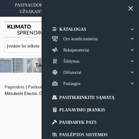
Skip
PASINAUDOKITE YPATINGAIS KAINOS PASIŪLYMAIS
to
UŽSAKANT ĮRANGĄ SU MONTAVIMO PASLAUGA
content
0,00
€
KATALOGAS
Oro kondicionieriai
Rekuperatoriai
Šildymas
Difuzoriai
Paslaugos
Pagrindinis
|
Parduotuvė
|
Geoterminis šilumos siurblys žemė-oras
Mitsubishi Electric Geodan
PASITIKRINKITE SĄMATĄ
PLANAVIMO ĮRANKIS
PASIDARYK PATS
PASLĖPTOS SISTEMOS