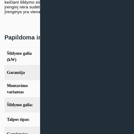
keičiant šildymo sistemą. Dėl savo mažo svorio ir mažo aukščio,
įrenginį nėra sudėtinga sumontuoti, nereikia atskiros patalpos.
Įrenginys yra vienas tyliausių rinkoje, turi „Quiet- mode“ režimą.
Papildoma informacija
Šildymo galia
10.00kW
(kW)
Garantija
24mėn + *36 mėn. su kasmet. aptarn.
Montavimo
Geoterminis
variantas
Šildymo galia:
Modeliai iki 10kW
,
Modeliai nuo 10kW
Talpos tipas:
Be talpos