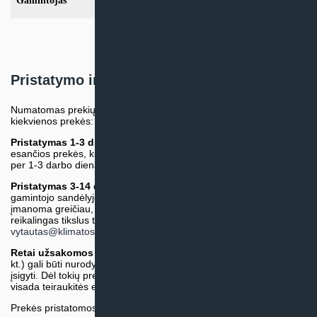
Gamintojas
Mitsubishi Electric
Pristatymo informacija
Numatomas prekių pristatymo terminas nurodomas atskirai prie
kiekvienos prekės:
Pristatymas 1-3 d.d.
(Mūsų sandėlyje arba tiekėjo sandėlyje
esančios prekės, kurių atsiėmimą arba pristatymą galime suruošti
per 1-3 darbo dienas.)
Pristatymas 3-14 d.d. arba ilgiau*
(Tiekėjo sandėlyje arba
gamintojo sandėlyje esančios prekės. Prekė bus pristatyta kaip
įmanoma greičiau, tačiau tiekimo terminas gali skirtis. Jei
reikalingas tikslus terminas, iš anksto teiraukitės el. paštu:
vytautas@klimatosprendimai.lt
)
Retai užsakomos specifinės prekė
s (pvz. pramoninė įranga ir
kt.) gali būti nurodytos su preliminaria kaina, be galimybės jų
įsigyti. Dėl tokių prekių įsigijimo, tikslios kainos ir tiekimo termino
visada teiraukitės el. paštu:
vytautas@klimatosprendimai.lt
Prekės pristatomos naudojantis kurjerių tarnybų paslaugomis.