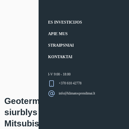
ES INVESTICIJOS
APIE MUS
STRAIPSNIAI
KONTAKTAI
I-V 9:00 - 18:00
+370 610 42778
info@klimatosprendimai.lt
Geoterminis šilumos
siurblys žemė-oras
Mitsubishi Electric Geodan