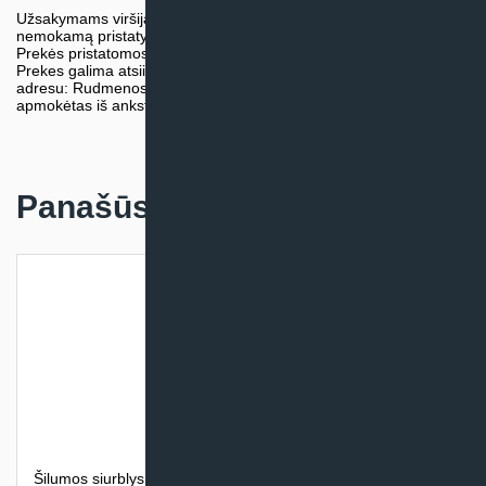
Užsakymams viršijantiems 300€ sumą visuomet taikome
nemokamą pristatymą.
Prekės pristatomos visoje Lietuvos teritorijoje.
Prekes galima atsiimti nemokamai patiems, mūsų sandėlio
adresu: Rudmenos g. 5, Kaunas. Užsakymas turi būti pateiktas ir
apmokėtas iš anksto.
Panašūs produktai
Šilumos siurblys oras – vanduo Atlantic ALFEA EXCELLIA (be