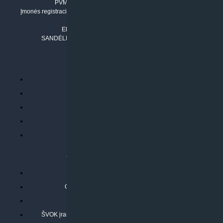
PVM mokėtojo numeris: LT100011803210
Įmonės registracijos adresas: Draugystės g. 17-1, LT-51229 Kaunas
Tel. Nr.:
+37061042778
El. paštas:
info@klimatosprendimai.lt
SANDĖLIO ADRESAS: RUDMENOS G. 5-3, Kaunas
PERKANT INTERNETU
Parduotuvės taisyklės
Prekių garantija ir grąžinimas
Atsiskaitymo būdai
Pristatymo sąlygos
Privatumo politika
ATLIEKAMOS PASLAUGOS
Kondicionierių montavimas
Oras-vanduo šilumos siurblių montavimas
Rekuperatoriaus montavimas
ŠVOK įrangos remontas, aptarnavimas ir techninė priežiūra