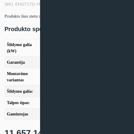
SKU: EHGT17D-YM9ED
Produkto šiuo metu neturime.
Produkto specifikacija:
Šildymo galia
10.00kW
(kW)
Garantija
24mėn + *36 mėn. su kasmet. aptarn.
Montavimo
Geoterminis
variantas
Šildymo galia:
Modeliai iki 10kW, Modeliai nuo 10kW
Talpos tipas:
Be talpos
Gamintojas
Mitsubishi Electric
11 657,14
€