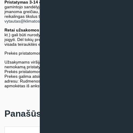
Pristatymas 3-14 d.d. arba ilgiau*
(Tiekėjo sandėlyje arba
gamintojo sandėlyje esančios prekės. Prekė bus pristatyta kaip
įmanoma greičiau, tačiau tiekimo terminas gali skirtis. Jei
reikalingas tikslus terminas, iš anksto teiraukitės el. paštu:
vytautas@klimatosprendimai.lt
)
Retai užsakomos specifinės prekė
s (pvz. pramoninė įranga ir
kt.) gali būti nurodytos su preliminaria kaina, be galimybės jų
įsigyti. Dėl tokių prekių įsigijimo, tikslios kainos ir tiekimo termino
visada teiraukitės el. paštu:
vytautas@klimatosprendimai.lt
Prekės pristatomos naudojantis kurjerių tarnybų paslaugomis.
Užsakymams viršijantiems 300€ sumą visuomet taikome
nemokamą pristatymą.
Prekės pristatomos visoje Lietuvos teritorijoje.
Prekes galima atsiimti nemokamai patiems, mūsų sandėlio
adresu: Rudmenos g. 5, Kaunas. Užsakymas turi būti pateiktas ir
apmokėtas iš anksto.
Panašūs produktai