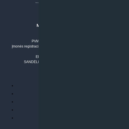
MB “KLIMATO SPRENDIMAI”
Įmonės kodas: 304842792
PVM mokėtojo numeris: LT100011803210
Įmonės registracijos adresas: Draugystės g. 17-1, LT-51229 Kaunas
Tel. Nr.:
+37061042778
El. paštas:
info@klimatosprendimai.lt
SANDĖLIO ADRESAS: RUDMENOS G. 5-3, Kaunas
PERKANT INTERNETU
Parduotuvės taisyklės
Prekių garantija ir grąžinimas
Atsiskaitymo būdai
Pristatymo sąlygos
Privatumo politika