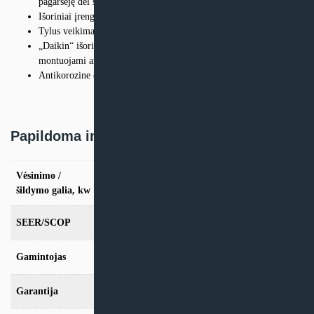
pagarsėję dėl savo tylaus veikimo ir didelio energijos našumo
Išoriniai įrenginiai pritaikyti dviem įrenginiams
Tylus veikimas: iki 23 dBA garso slėgio lygio
„Daikin“ išoriniai įrenginiai yra dailūs ir tvirti, todėl gali būti
montuojami ant stogo ar terasos arba tiesiog prie šorinės sienos
Antikorozine danga padengta išorinio šilumokaičio briauna
Papildoma informacija
Vėsinimo /
vės. 2.5kW / šild. 3,67kW, vės. 3.5kW / šild.
4,02kW
šildymo galia, kw
SEER/SCOP
6,5/4,7
Gamintojas
Daikin
Garantija
24mėn + *12 mėn. su kasmet. aptarn.