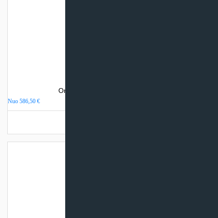
Oro kondicionierius Gree PULAR
Nuo
586,50
€
Turime sandėlyje