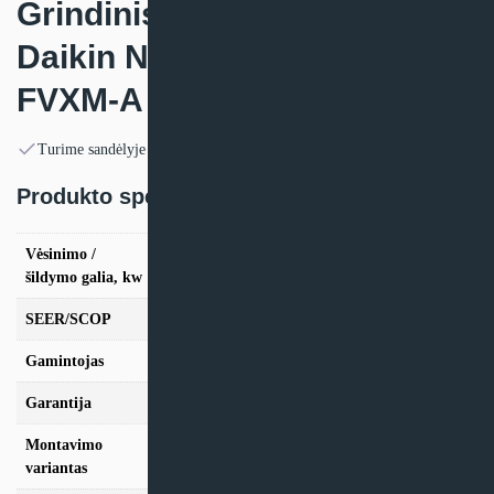
Grindinis oro kondicionierius
Daikin NORDIC PERFERA
FVXM-A + RXTP-R
Turime sandėlyje
Produkto specifikacija:
Vėsinimo /
vės. 2.5kW / šild. 3,67kW, vės. 3.5kW / šild.
šildymo galia, kw
4,02kW
SEER/SCOP
6,5/4,7
Gamintojas
Daikin
Garantija
24mėn + *12 mėn. su kasmet. aptarn.
Montavimo
Konsolinis
variantas