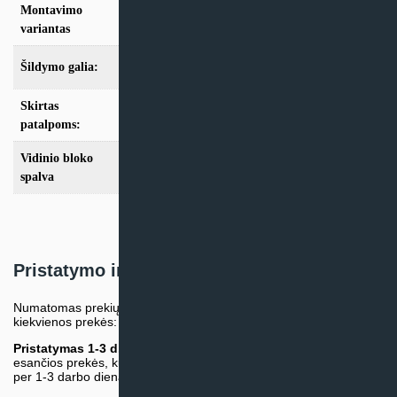
Montavimo
Konsolinis
variantas
Šildymo galia:
Modeliai iki 10kW
Skirtas
iki 25m2
,
iki 35m2
patalpoms:
Vidinio bloko
Balta
spalva
Pristatymo informacija
Numatomas prekių pristatymo terminas nurodomas atskirai prie
kiekvienos prekės:
Pristatymas 1-3 d.d.
(Mūsų sandėlyje arba tiekėjo sandėlyje
esančios prekės, kurių atsiėmimą arba pristatymą galime suruošti
per 1-3 darbo dienas.)