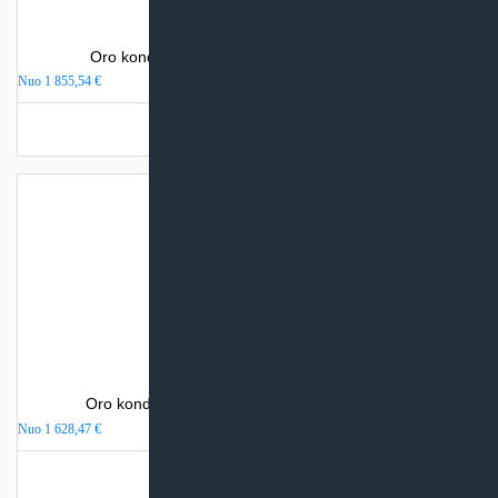
Oro kondicionierius Sinclair WALL MOUNTED
Nuo
1 855,54
€
Turime sandėlyje
Oro kondicionierius Sinclair SPECTRUM PLUS
Nuo
1 628,47
€
Turime sandėlyje