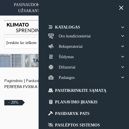
Skip
PASINAUDOKITE YPATINGAIS KAINOS PASIŪLYMAIS
to
UŽSAKANT ĮRANGĄ SU MONTAVIMO PASLAUGA
content
0,00
€
KATALOGAS
Oro kondicionieriai
Rekuperatoriai
Šildymas
Difuzoriai
Paslaugos
Pagrindinis
|
Parduotuvė
|
Grindinis oro kondicionierius Daikin NORDIC
PERFERA FVXM-A + RXTP-R
PASITIKRINKITE SĄMATĄ
PLANAVIMO ĮRANKIS
- 20%
PASIDARYK PATS
PASLĖPTOS SISTEMOS