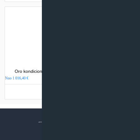
Oro kondicionierius Mitsubishi Heavy Industries SRK-ZS
Nuo
1 016,40
€
Turime sandėlyje