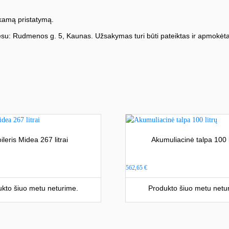
amą pristatymą.
su: Rudmenos g. 5, Kaunas. Užsakymas turi būti pateiktas ir apmokėta
ileris Midea 267 litrai
Akumuliacinė talpa 100 l
562,65
€
kto šiuo metu neturime.
Produkto šiuo metu netu