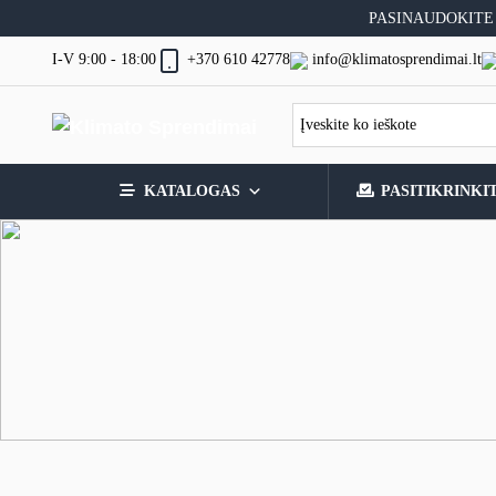
Skip
PASINAUDOKITE
to
content
I-V 9:00 - 18:00
info@klimatosprendimai.lt
+370 610 42778
KATALOGAS
PASITIKRINKI