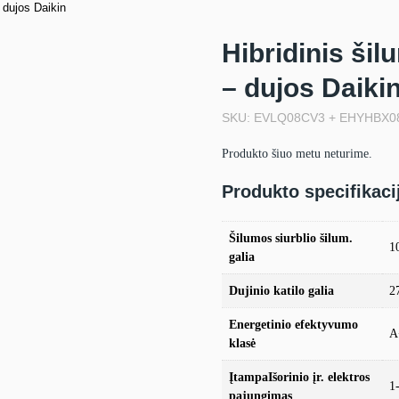
 dujos Daikin
Hibridinis ši
– dujos Daiki
SKU: EVLQ08CV3 + EHYHBX0
Produkto šiuo metu neturime.
Produkto specifikaci
Šilumos siurblio šilum.
1
galia
Dujinio katilo galia
2
Energetinio efektyvumo
A
klasė
ĮtampaIšorinio įr. elektros
1
pajungimas