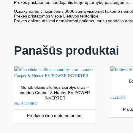
Prekės pristatomos naudojantis kurjerių tarnybų paslaugomis.
Užsakymams viršijantiems 300€ sumą visuomet taikome nemok
Prekės pristatomos visoje Lietuvos teritorijoje.
Prekes galima atsiimti nemokamai patiems, mūsų sandėlio adre
Panašūs produktai
Bo
Monoblokinis šilumos siurblys oras –
vanduo Cooper & Hunter EVIPOWER
1 222,10
€
INVERTER
Nuo
4 154,00
€
Produ
Produkto šiuo metu neturime.