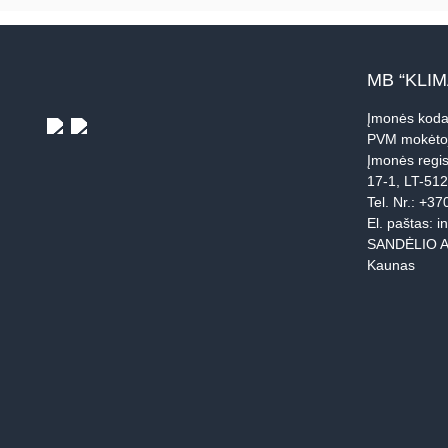
MB “KLI
Įmonės koda
PVM mokėto
Įmonės regis
17-1, LT-51
Tel. Nr.:
+37
El. paštas:
i
SANDĖLIO A
Kaunas