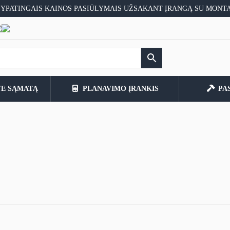
 YPATINGAIS KAINOS PASIŪLYMAIS UŽSAKANT ĮRANGĄ SU MONT
TE SĄMATĄ
PLANAVIMO ĮRANKIS
PA