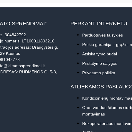
MATO SPRENDIMAI”
PERKANT INTERNETU
s: 304842792
Parduotuvės taisyklės
jo numeris: LT100011803210
Prekių garantija ir grąžini
tracijos adresas: Draugystės g.
229 Kaunas
Atsiskaitymo būdai
061042778
Pristatymo sąlygos
nfo@klimatosprendimai.lt
DRESAS: RUDMENOS G. 5-3,
Privatumo politika
ATLIEKAMOS PASLAUG
Kondicionierių montavima
Oras-vanduo šilumos siurb
montavimas
Rekuperatoriaus montavi