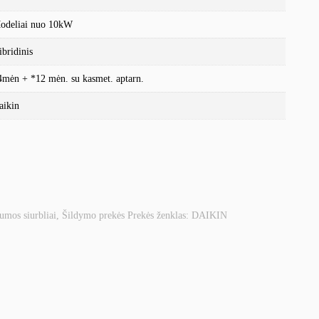
odeliai nuo 10kW
ibridinis
4mėn + *12 mėn. su kasmet. aptarn.
aikin
lumos siurbliai
,
Šildymo prekės
Prekės ženklas:
DAIKIN