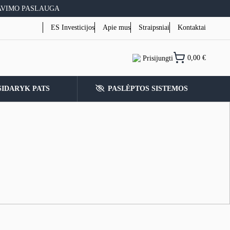
AVIMO PASLAUGA
ES Investicijos
Apie mus
Straipsniai
Kontaktai
0,00
€
Prisijungti
SIDARYK PATS
PASLĖPTOS SISTEMOS