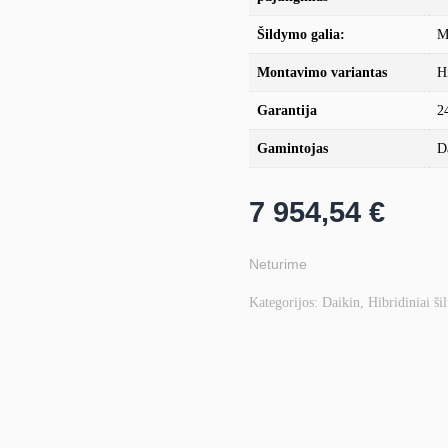
Šildymo galia:
M
Montavimo variantas
H
Garantija
2
Gamintojas
D
7 954,54
€
Neturime
Kategorijos:
Daikin
,
Hibridiniai ši