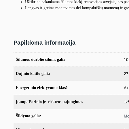
Užtikrina pakankamą šilumos kiekį renovacijos atvejais, nes p
Lengvas ir greitas montavimas dėl kompaktiškų matmenų ir gre
Papildoma informacija
Šilumos siurblio šilum. galia
10
Dujinio katilo galia
27
Energetinio efektyvumo klasė
A+
ĮtampaIšorinio įr. elektros pajungimas
1-
Šildymo galia:
Mo