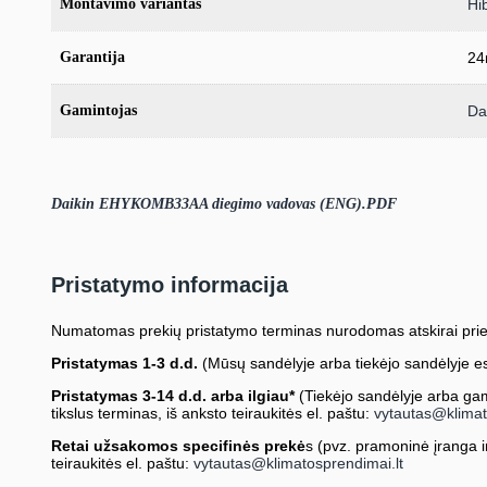
Montavimo variantas
Hib
Garantija
24
Gamintojas
Da
Daikin EHYKOMB33AA diegimo vadovas (ENG).PDF
Pristatymo informacija
Numatomas prekių pristatymo terminas nurodomas atskirai prie
Pristatymas 1-3 d.d.
(Mūsų sandėlyje arba tiekėjo sandėlyje es
Pristatymas 3-14 d.d. arba ilgiau*
(Tiekėjo sandėlyje arba gami
tikslus terminas, iš anksto teiraukitės el. paštu:
vytautas@klimat
Retai užsakomos specifinės prekė
s (pvz. pramoninė įranga ir 
teiraukitės el. paštu:
vytautas@klimatosprendimai.lt