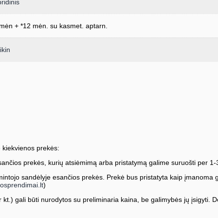
ridinis
mėn + *12 mėn. su kasmet. aptarn.
ikin
 kiekvienos prekės:
ančios prekės, kurių atsiėmimą arba pristatymą galime suruošti per 1-
ntojo sandėlyje esančios prekės. Prekė bus pristatyta kaip įmanoma greič
osprendimai.lt
)
kt.) gali būti nurodytos su preliminaria kaina, be galimybės jų įsigyti. Dė