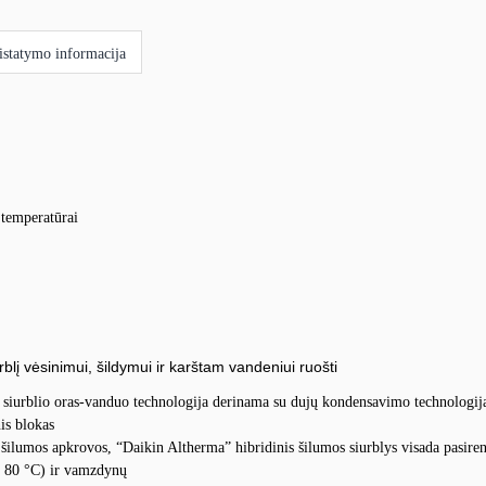
istatymo informacija
 temperatūrai
rblį vėsinimui, šildymui ir karštam vandeniui ruošti
s siurblio oras-vanduo technologija derinama su dujų kondensavimo technologij
is blokas
 šilumos apkrovos, “Daikin Altherma” hibridinis šilumos siurblys visada pasir
ki 80 °C) ir vamzdynų