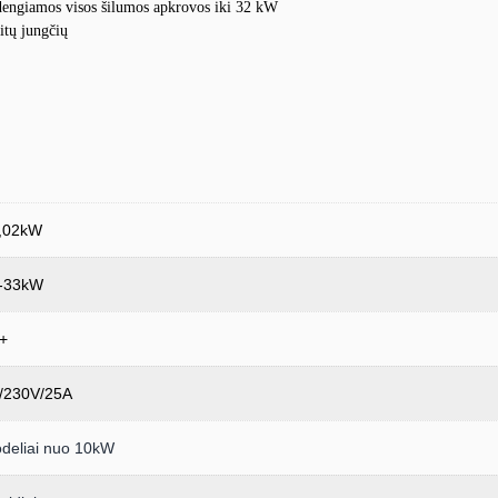
adengiamos visos šilumos apkrovos iki 32 kW
itų jungčių
,02kW
-33kW
+
f/230V/25A
deliai nuo 10kW