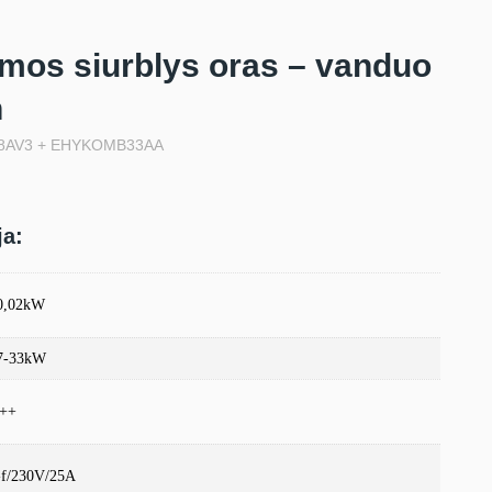
lumos siurblys oras – vanduo
n
8AV3 + EHYKOMB33AA
ja:
0,02kW
7-33kW
++
-f/230V/25A