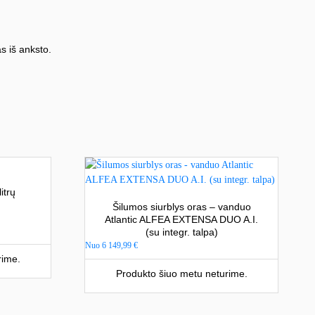
s iš anksto.
itrų
Šilumos siurblys oras – vanduo
Atlantic ALFEA EXTENSA DUO A.I.
(su integr. talpa)
Nuo
6 149,99
€
rime.
Produkto šiuo metu neturime.