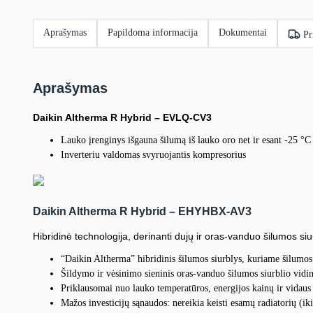
Aprašymas
Papildoma informacija
Dokumentai
Pr
Aprašymas
Daikin Altherma R Hybrid – EVLQ-CV3
Lauko įrenginys išgauna šilumą iš lauko oro net ir esant -25 °C
Inverteriu valdomas svyruojantis kompresorius
Daikin Altherma R Hybrid
–
EHYHBX-AV3
Hibridinė technologija, derinanti dujų ir oras-vanduo šilumos siu
“Daikin Altherma” hibridinis šilumos siurblys, kuriame šilumo
Šildymo ir vėsinimo sieninis oras-vanduo šilumos siurblio vidin
Priklausomai nuo lauko temperatūros, energijos kainų ir vidaus
Mažos investicijų sąnaudos: nereikia keisti esamų radiatorių (i