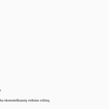
a
enka ekonomiškiausią veikimo režimą