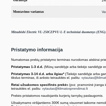
Garantija
24
Montavimo variantas
Ve
Mitsubishi Electric VL-250CZPVU-L-E techniniai duomenys (ENG
Pristatymo informacija
Numatomas prekių pristatymo terminas nurodomas atskirai prie
Pristatymas 1-3 d.d.
(Mūsų sandėlyje arba tiekėjo sandėlyje es
Pristatymas 3-14 d.d. arba ilgiau*
(Tiekėjo sandėlyje arba gami
tikslus terminas, iš anksto teiraukitės el. paštu:
vytautas@klimat
Retai užsakomos specifinės prekė
s (pvz. pramoninė įranga ir 
teiraukitės el. paštu:
vytautas@klimatosprendimai.lt
Prekės pristatomos naudojantis kurjerių tarnybų paslaugomis.
Užsakymams viršijantiems 300€ sumą visuomet taikome nemok