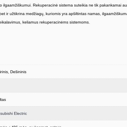
to ilgaamžiškumui. Rekuperacinė sistema suteikia ne tik pakankamai a
, bet ir užtikrina medžiagų, kuriomis yra apšiltintas namas, ilgaamžiškum
 reikalavimus, keliamus rekuperacinėms sistemoms.
rinis, Dešininis
ltas
subishi Electric