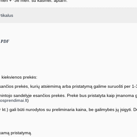
mėn + *36 mėn. su kasmet. aptarn.
rtikalus
).PDF
 kiekvienos prekės:
ančios prekės, kurių atsiėmimą arba pristatymą galime suruošti per 1-
ntojo sandėlyje esančios prekės. Prekė bus pristatyta kaip įmanoma greič
osprendimai.lt
)
kt.) gali būti nurodytos su preliminaria kaina, be galimybės jų įsigyti. Dė
amą pristatymą.