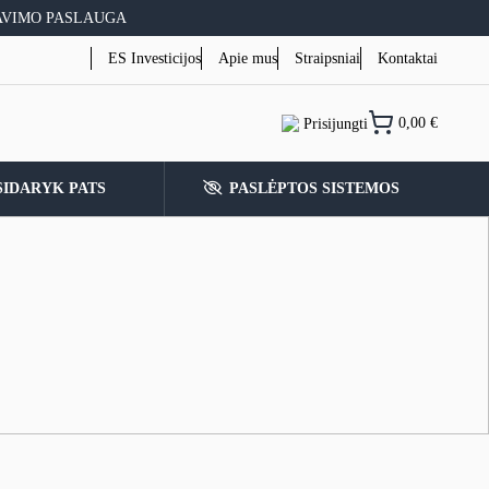
AVIMO PASLAUGA
ES Investicijos
Apie mus
Straipsniai
Kontaktai
0,00
€
Prisijungti
SIDARYK PATS
PASLĖPTOS SISTEMOS