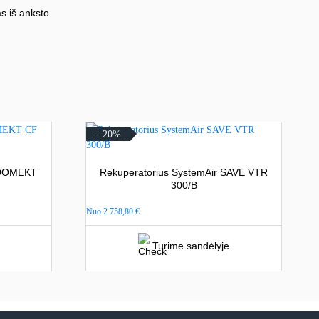
s iš anksto.
- 20%
 DOMEKT
Rekuperatorius SystemAir SAVE VTR
300/B
Nuo
2 758,80
€
Turime sandėlyje