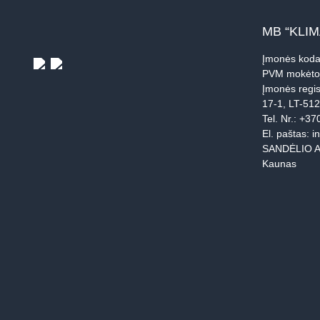
MB “KLI
Įmonės koda
PVM mokėto
Įmonės regis
17-1, LT-51
Tel. Nr.:
+37
El. paštas:
i
SANDĖLIO A
Kaunas