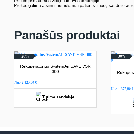
Prekės pristatomos visoje Lietuvos teritorijoje.
Prekes galima atsiimti nemokamai patiems, mūsų sandėlio adre
Panašūs produktai
- 20%
- 30%
Rekuperatorius SystemAir SAVE VSR
300
Rekuper
Nuo
2 420,00
€
Nuo
1 877,80
€
Turime sandėlyje