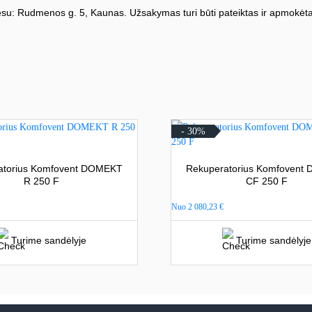
su: Rudmenos g. 5, Kaunas. Užsakymas turi būti pateiktas ir apmokėta
- 30%
atorius Komfovent DOMEKT
Rekuperatorius Komfovent
R 250 F
CF 250 F
Nuo
2 080,23
€
Turime sandėlyje
Turime sandėlyje