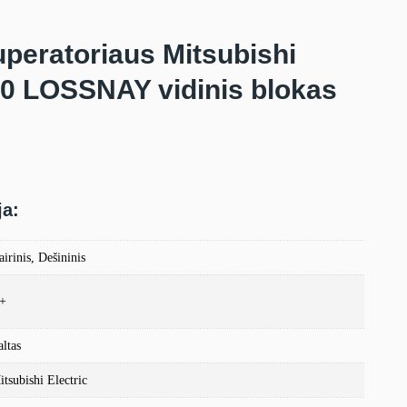
uperatoriaus Mitsubishi
50 LOSSNAY vidinis blokas
ja:
airinis, Dešininis
+
altas
itsubishi Electric