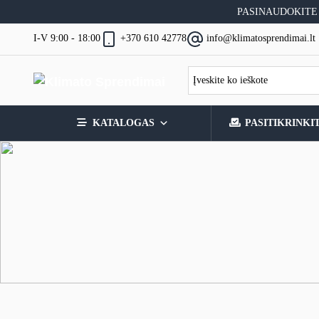
Skip
PASINAUDOKITE
to
content
I-V 9:00 - 18:00
+370 610 42778
info@klimatosprendimai.lt
KATALOGAS
PASITIKRINKI