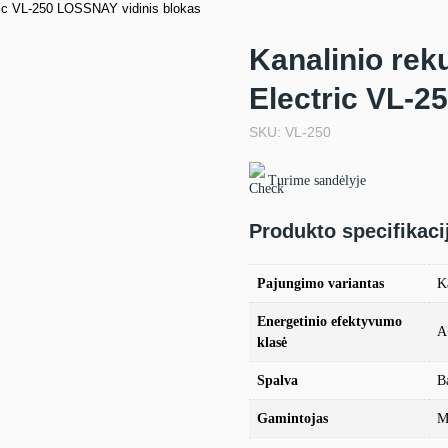
tric VL-250 LOSSNAY vidinis blokas
Kanalinio rek
Electric VL-2
SKU: VL-250
Turime sandėlyje
Produkto specifikaci
Pajungimo variantas
K
Energetinio efektyvumo
A
klasė
Spalva
B
Gamintojas
M