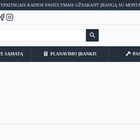
 YPATINGAIS KAINOS PASIŪLYMAIS UŽSAKANT ĮRANGĄ SU MONT
TE SĄMATĄ
PLANAVIMO ĮRANKIS
PA