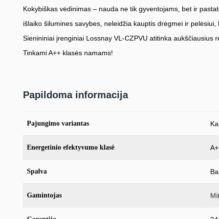
Kokybiškas vėdinimas – nauda ne tik gyventojams, bet ir pasta
išlaiko šilumines savybes, neleidžia kauptis drėgmei ir pelėsiui
Sienininiai įrenginiai Lossnay VL-CZPVU atitinka aukščiausius
Tinkami A++ klasės namams!
Papildoma informacija
Pajungimo variantas
Kai
Energetinio efektyvumo klasė
A+
Spalva
Ba
Gamintojas
Mit