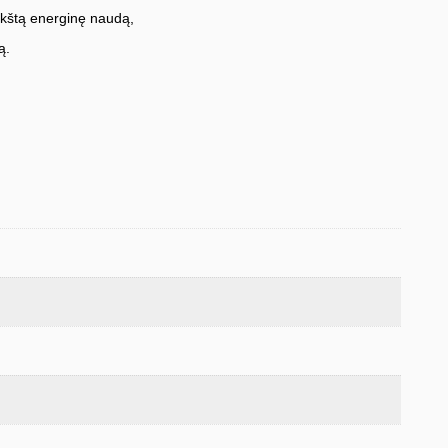
ukštą energinę naudą,
ą.