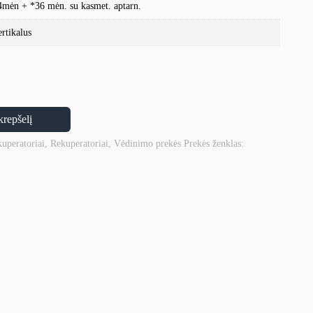
4mėn + *36 mėn. su kasmet. aptarn.
ertikalus
krepšelį
kuperatoriai
,
Rekuperatoriai
,
Vėdinimo prekės
Prekės ženklas: