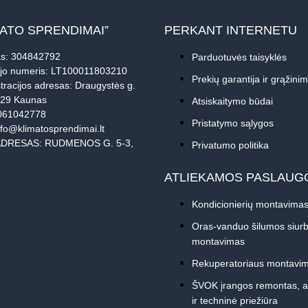
MATO SPRENDIMAI”
PERKANT INTERNETU
s: 304842792
Parduotuvės taisyklės
jo numeris: LT100011803210
Prekių garantija ir grąžini
tracijos adresas: Draugystės g.
229 Kaunas
Atsiskaitymo būdai
061042778
Pristatymo sąlygos
nfo@klimatosprendimai.lt
DRESAS: RUDMENOS G. 5-3,
Privatumo politika
ATLIEKAMOS PASLAUG
Kondicionierių montavima
Oras-vanduo šilumos siurb
montavimas
Rekuperatoriaus montavi
ŠVOK įrangos remontas, 
ir techninė priežiūra