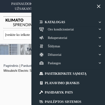
Skip
PASINAUDOKITE YPATINGAIS KAINOS PASIŪLYMAIS
to
UŽSAKANT ĮRANGĄ SU MONTAVIMO PASLAUGA
content
0,00
€
KATALOGAS
Oro kondicionieriai
Rekuperatoriai
Šildymas
Difuzoriai
Paslaugos
Pagrindinis
|
Parduotuvė
|
Kasetinis keturkryptis oro kondicionierius
Mitsubishi Electric SLZ
PASITIKRINKITE SĄMATĄ
PLANAVIMO ĮRANKIS
PASIDARYK PATS
PASLĖPTOS SISTEMOS