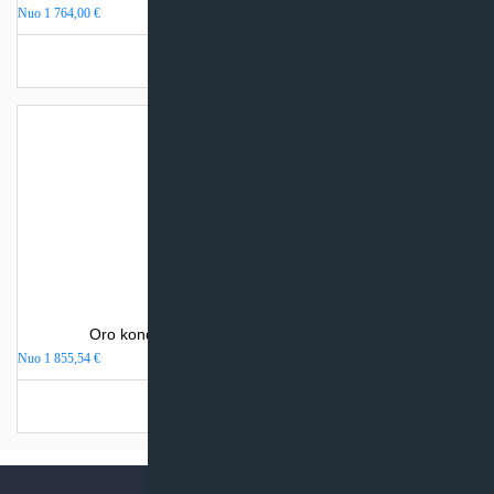
Nuo
1 764,00
€
Turime sandėlyje
Oro kondicionierius Sinclair WALL MOUNTED
Nuo
1 855,54
€
Turime sandėlyje