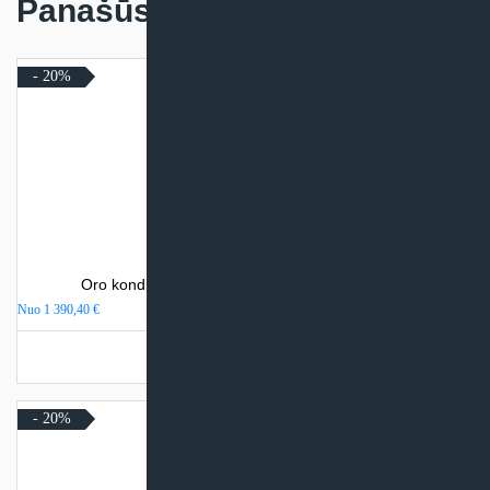
Panašūs produktai
- 20%
Oro kondicionierius Daikin NORDIC COMFORA
Nuo
1 390,40
€
Turime sandėlyje
- 20%