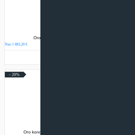
Oro kondicionierius Daikin STYLISH
Nuo
1 883,20
€
Turime sandėlyje
- 20%
Oro kondicionierius Daikin NORDIC PERFERA