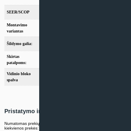
SEER/SCOP
6,3/4,3
Montavimo
Kasetinis
variantas
Šildymo galia:
Modeliai iki 10kW
Skirtas
iki 25m2
,
iki 35m2
,
iki 50m2
patalpoms:
Vidinio bloko
Balta
spalva
Pristatymo informacija
Numatomas prekių pristatymo terminas nurodomas atskirai prie
kiekvienos prekės: