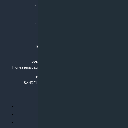
MB “KLIMATO SPRENDIMAI”
Įmonės kodas: 304842792
PVM mokėtojo numeris: LT100011803210
Įmonės registracijos adresas: Draugystės g. 17-1, LT-51229 Kaunas
Tel. Nr.:
+37061042778
El. paštas:
info@klimatosprendimai.lt
SANDĖLIO ADRESAS: RUDMENOS G. 5-3, Kaunas
PERKANT INTERNETU
Parduotuvės taisyklės
Prekių garantija ir grąžinimas
Atsiskaitymo būdai