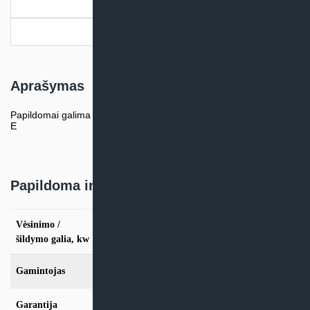
Papildoma informacija
Pristatymo informacija
Aprašymas
Papildomai galima įsigyti “I-see” temperatūrinį jutiklį PAC-SF1ME-
E
Papildoma informacija
Vėsinimo /
vės. 2,6kW / šild. 3,2kW, vės. 3,5kW / šild.
4,0kW, vės. 4,6kW / šild. 5,0kW
šildymo galia, kw
Gamintojas
Mitsubishi Electric
Garantija
24mėn + *36 mėn. su kasmet. aptarn.