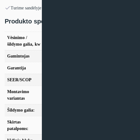
Turime sandėlyje
Produkto specifikacija:
Vėsinimo /
vės. 2,6kW / šild. 3,2kW, vės. 3,5kW / šild.
šildymo galia, kw
4,0kW, vės. 4,6kW / šild. 5,0kW
Gamintojas
Mitsubishi Electric
Garantija
24mėn + *36 mėn. su kasmet. aptarn.
SEER/SCOP
6,3/4,3
Montavimo
Kasetinis
variantas
Šildymo galia:
Modeliai iki 10kW
Skirtas
iki 25m2, iki 35m2, iki 50m2
patalpoms: