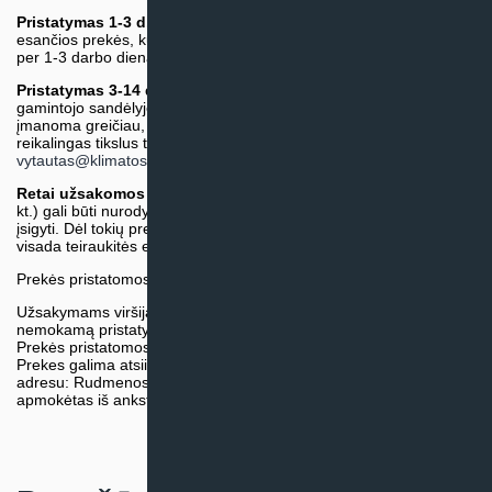
Pristatymas 1-3 d.d.
(Mūsų sandėlyje arba tiekėjo sandėlyje
esančios prekės, kurių atsiėmimą arba pristatymą galime suruošti
per 1-3 darbo dienas.)
Pristatymas 3-14 d.d. arba ilgiau*
(Tiekėjo sandėlyje arba
gamintojo sandėlyje esančios prekės. Prekė bus pristatyta kaip
įmanoma greičiau, tačiau tiekimo terminas gali skirtis. Jei
reikalingas tikslus terminas, iš anksto teiraukitės el. paštu:
vytautas@klimatosprendimai.lt
)
Retai užsakomos specifinės prekė
s (pvz. pramoninė įranga ir
kt.) gali būti nurodytos su preliminaria kaina, be galimybės jų
įsigyti. Dėl tokių prekių įsigijimo, tikslios kainos ir tiekimo termino
visada teiraukitės el. paštu:
vytautas@klimatosprendimai.lt
Prekės pristatomos naudojantis kurjerių tarnybų paslaugomis.
Užsakymams viršijantiems 300€ sumą visuomet taikome
nemokamą pristatymą.
Prekės pristatomos visoje Lietuvos teritorijoje.
Prekes galima atsiimti nemokamai patiems, mūsų sandėlio
adresu: Rudmenos g. 5, Kaunas. Užsakymas turi būti pateiktas ir
apmokėtas iš anksto.