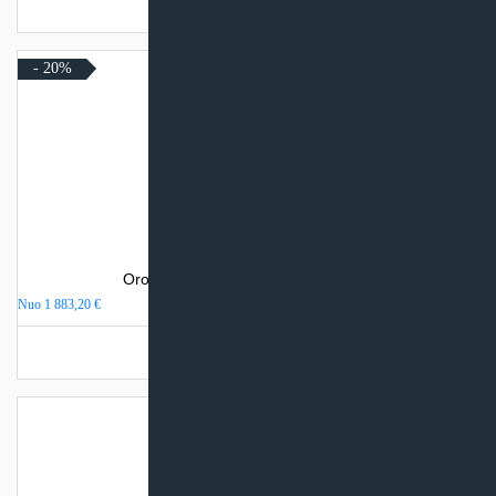
Turime sandėlyje
- 20%
Oro kondicionierius Daikin STYLISH
Nuo
1 883,20
€
Turime sandėlyje