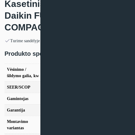
Kasetinis oro kondicionierius
Daikin FULLY FLAT
COMPACT FFA-A9 (SKYAIR)
Turime sandėlyje
Produkto specifikacija:
Vėsinimo /
vės. 3.5kW / šild. 4,0kW, vės. 5,0kW / šild.
šildymo galia, kw
5,8kW, vės. 6,0kW / šild. 7,0kW
SEER/SCOP
6.40/3.80
Gamintojas
Daikin
Garantija
24mėn + *12 mėn. su kasmet. aptarn.
Montavimo
Kasetinis
variantas