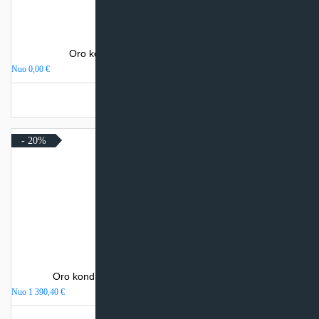
Oro kondicionierius Sinclair SPECTRUM
Nuo
0,00
€
Turime sandėlyje
- 20%
Oro kondicionierius Daikin NORDIC COMFORA
Nuo
1 390,40
€