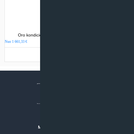
Oro kondicionierius Mitsubishi Electric MSZ-EF-VEH
Nuo
1 661,33
€
Turime sandėlyje
MB “KLIMATO SPRENDIMAI”