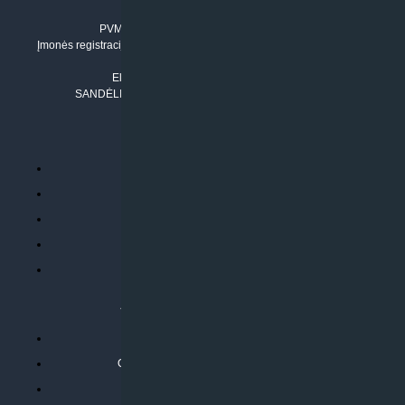
Įmonės kodas: 304842792
PVM mokėtojo numeris: LT100011803210
Įmonės registracijos adresas: Draugystės g. 17-1, LT-51229 Kaunas
Tel. Nr.:
+37061042778
El. paštas:
info@klimatosprendimai.lt
SANDĖLIO ADRESAS: RUDMENOS G. 5-3, Kaunas
PERKANT INTERNETU
Parduotuvės taisyklės
Prekių garantija ir grąžinimas
Atsiskaitymo būdai
Pristatymo sąlygos
Privatumo politika
ATLIEKAMOS PASLAUGOS
Kondicionierių montavimas
Oras-vanduo šilumos siurblių montavimas
Rekuperatoriaus montavimas