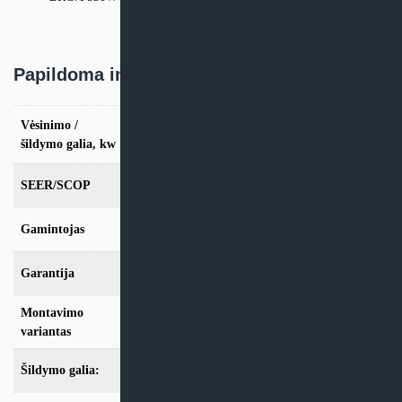
Papildoma informacija
Vėsinimo /
vės. 3.5kW / šild. 4,0kW, vės. 5,0kW / šild.
5,8kW, vės. 6,0kW / šild. 7,0kW
šildymo galia, kw
SEER/SCOP
6.40/3.80
Gamintojas
Daikin
Garantija
24mėn + *12 mėn. su kasmet. aptarn.
Montavimo
Kasetinis
variantas
Šildymo galia:
Modeliai iki 10kW