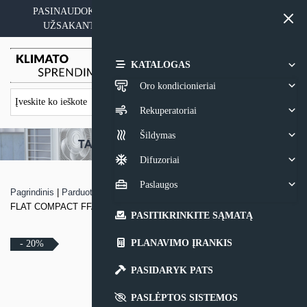
Skip
PASINAUDOKITE YPATINGAIS KAINOS PASIŪLYMAIS
to
UŽSAKANT ĮRANGĄ SU MONTAVIMO PASLAUGA
content
0,00
€
KATALOGAS
Oro kondicionieriai
Rekuperatoriai
Šildymas
Difuzoriai
Paslaugos
Pagrindinis
|
Parduotuvė
|
Kasetinis oro kondicionierius Daikin FULLY
FLAT COMPACT FFA-A9 (SKYAIR)
PASITIKRINKITE SĄMATĄ
PLANAVIMO ĮRANKIS
- 20%
PASIDARYK PATS
PASLĖPTOS SISTEMOS