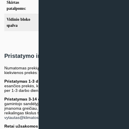
Skirtas
iki 35m2
,
iki 50m2
,
iki 70m2
patalpoms:
Vidinio bloko
Balta
,
Pilka
spalva
Pristatymo informacija
Numatomas prekių pristatymo terminas nurodomas atskirai prie
kiekvienos prekės:
Pristatymas 1-3 d.d.
(Mūsų sandėlyje arba tiekėjo sandėlyje
esančios prekės, kurių atsiėmimą arba pristatymą galime suruošti
per 1-3 darbo dienas.)
Pristatymas 3-14 d.d. arba ilgiau*
(Tiekėjo sandėlyje arba
gamintojo sandėlyje esančios prekės. Prekė bus pristatyta kaip
įmanoma greičiau, tačiau tiekimo terminas gali skirtis. Jei
reikalingas tikslus terminas, iš anksto teiraukitės el. paštu:
vytautas@klimatosprendimai.lt
)
Retai užsakomos specifinės prekė
s (pvz. pramoninė įranga ir