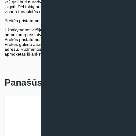
kt.) gali būti nurodytos su preliminaria kaina, be galimybės jų
įsigyti. Dėl tokių prekių įsigijimo, tikslios kainos ir tiekimo termino
visada teiraukitės el. paštu:
vytautas@klimatosprendimai.lt
Prekės pristatomos naudojantis kurjerių tarnybų paslaugomis.
Užsakymams viršijantiems 300€ sumą visuomet taikome
nemokamą pristatymą.
Prekės pristatomos visoje Lietuvos teritorijoje.
Prekes galima atsiimti nemokamai patiems, mūsų sandėlio
adresu: Rudmenos g. 5, Kaunas. Užsakymas turi būti pateiktas ir
apmokėtas iš anksto.
Panašūs produktai