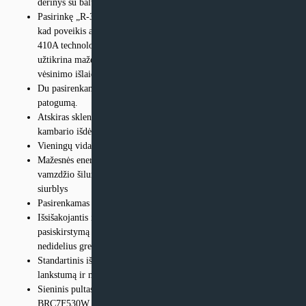
derinys su balta arba sidabrine ir balta apdaila
Pasirinkę „R-32 Bluevolution“ technologiją, prisidedate prie to,
kad poveikis aplinkai būtų iki 68 proc. mažesnis lyginant su R-
410A technologija. Dėl didelio energetinio efektyvumo tai taip pat
užtikrina mažesnes energijos sąnaudas ir iki 16 proc. mažesnes
vėsinimo išlaidas
Du pasirenkami išmanūs jutikliai didina energijos efektyvumą ir
patogumą.
Atskiras sklendžių valdymas: galimybė pritaikyti prie kiekvieno
kambario išdėstymo nekeičiant įrenginio vietos!
Vieningų vidaus įrenginių asortimentas, skirtas R-32 ir R-410A
Mažesnės energijos sąnaudos, nes įtaisytas specialiai sukurtas mažo
vamzdžio šilumokaitis, DC ventiliatoriaus variklis ir išleidimo
siurblys
Pasirenkamas švaraus oro ėmiklis
Išsišakojantis išleidimo vamzdis leidžia optimizuoti oro
pasiskirstymą netaisyklingos formos kambariuose arba tiekti orą į
nedidelius gretimai esančius kambarius
Standartinis išleidimo siurblys su 630 mm pakėlimu padidina
lankstumą ir montavimo greitį
Sieninis pultas BRC1H52W/S/K, distancinis IR pultas
BRC7F530W ir WiFi modulis BRP069C81 parduodami atskirai.