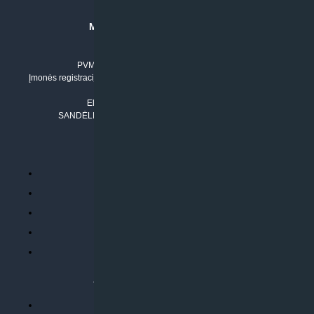
MB “KLIMATO SPRENDIMAI”
Įmonės kodas: 304842792
PVM mokėtojo numeris: LT100011803210
Įmonės registracijos adresas: Draugystės g. 17-1, LT-51229 Kaunas
Tel. Nr.:
+37061042778
El. paštas:
info@klimatosprendimai.lt
SANDĖLIO ADRESAS: RUDMENOS G. 5-3, Kaunas
PERKANT INTERNETU
Parduotuvės taisyklės
Prekių garantija ir grąžinimas
Atsiskaitymo būdai
Pristatymo sąlygos
Privatumo politika
ATLIEKAMOS PASLAUGOS
Kondicionierių montavimas