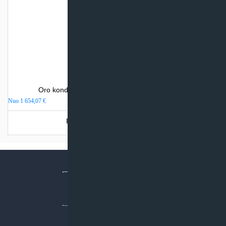
Oro kondicionierius Mitsubishi Electric MSZ-AP
Nuo
1 654,07
€
Produkto šiuo metu neturime.