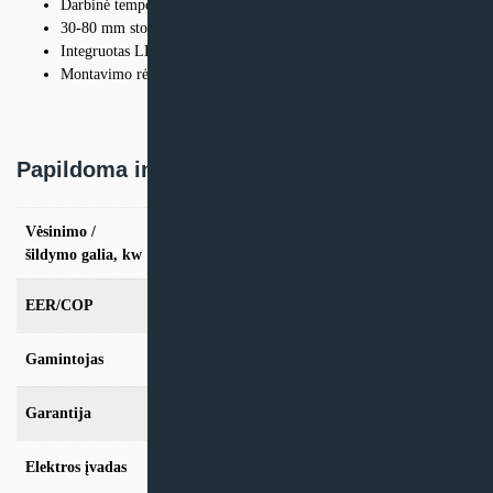
Darbinė temperatūra -5-46 °C
30-80 mm storio stogams
Integruotas LED apšvietimas
Montavimo rėmas pakuotėje
Papildoma informacija
Vėsinimo /
vės. 2.6kW / šild. 2,4kW, vės. 3.6kW / šild.
3,4kW
šildymo galia, kw
EER/COP
2,3/2,2
Gamintojas
Sinclair
Garantija
24mėn + *12 mėn. su kasmet. aptarn.
Elektros įvadas
220–240 V / 50 Hz / 1 Ph