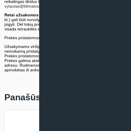
reikalingas tikslus terminas, iš anksto teiraukitės el. paštu:
vytautas@klimatosprendimai.lt
)
Retai užsakomos specifinės prekė
s (pvz. pramoninė įranga ir
kt.) gali būti nurodytos su preliminaria kaina, be galimybės jų
įsigyti. Dėl tokių prekių įsigijimo, tikslios kainos ir tiekimo termino
visada teiraukitės el. paštu:
vytautas@klimatosprendimai.lt
Prekės pristatomos naudojantis kurjerių tarnybų paslaugomis.
Užsakymams viršijantiems 300€ sumą visuomet taikome
nemokamą pristatymą.
Prekės pristatomos visoje Lietuvos teritorijoje.
Prekes galima atsiimti nemokamai patiems, mūsų sandėlio
adresu: Rudmenos g. 5, Kaunas. Užsakymas turi būti pateiktas ir
apmokėtas iš anksto.
Panašūs produktai