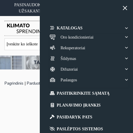
Skip
PASINAUDOKITE YPATINGAIS KAINOS PASIŪLYMAIS
to
UŽSAKANT ĮRANGĄ SU MONTAVIMO PASLAUGA
content
0,00
€
KATALOGAS
Oro kondicionieriai
Rekuperatoriai
Šildymas
Difuzoriai
Paslaugos
Pagrindinis
|
Parduotuvė
|
Kemperio oro kondicionierius Sinclair
PASITIKRINKITE SĄMATĄ
PLANAVIMO ĮRANKIS
PASIDARYK PATS
PASLĖPTOS SISTEMOS