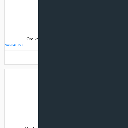
Oro kondicionierius Gree LOMO NORDIC
Nuo
641,75
€
Turime sandėlyje