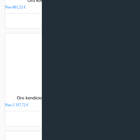
Oro kondicionierius Electrolux AVALANCHE
Nuo
861,52
€
Turime sandėlyje
Oro kondicionierius Mitsubishi Electric MSZ-LN-VGHZ
Nuo
2 337,72
€
Turime sandėlyje