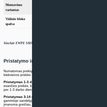
Montavimo
Kemperio
variantas
Vidinio bloko
Balta
spalva
Sinclair EWPE SMART WIFI APP (ENG).PDF
Pristatymo informacija
Numatomas prekių pristatymo terminas nurodomas atskirai prie
kiekvienos prekės:
Pristatymas 1-3 d.d.
(Mūsų sandėlyje arba tiekėjo sandėlyje
esančios prekės, kurių atsiėmimą arba pristatymą galime suruošti
per 1-3 darbo dienas.)
Pristatymas 3-14 d.d. arba ilgiau*
(Tiekėjo sandėlyje arba
gamintojo sandėlyje esančios prekės. Prekė bus pristatyta kaip
įmanoma greičiau, tačiau tiekimo terminas gali skirtis. Jei