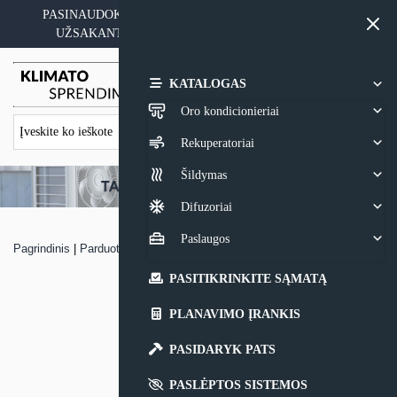
Skip
PASINAUDOKITE YPATINGAIS KAINOS PASIŪLYMAIS
to
UŽSAKANT ĮRANGĄ SU MONTAVIMO PASLAUGA
content
0,00
€
KATALOGAS
Oro kondicionieriai
Rekuperatoriai
Šildymas
Difuzoriai
Paslaugos
Pagrindinis
|
Parduotuvė
|
Kondicionieriaus sistemos montavimas
PASITIKRINKITE SĄMATĄ
PLANAVIMO ĮRANKIS
PASIDARYK PATS
PASLĖPTOS SISTEMOS