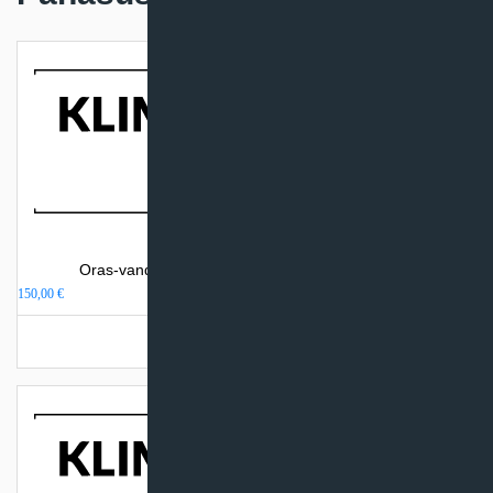
Oras-vanduo kasmetinis techninis aptarnavimas
150,00
€
Turime sandėlyje