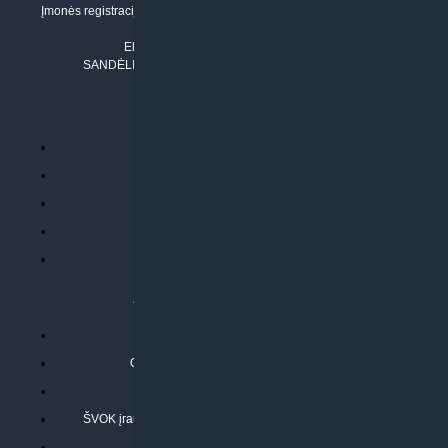
Įmonės registracijos adresas: Draugystės g. 17-1, LT-51229 Kaunas
Tel. Nr.:
+37061042778
El. paštas:
info@klimatosprendimai.lt
SANDĖLIO ADRESAS: RUDMENOS G. 5-3, Kaunas
PERKANT INTERNETU
Parduotuvės taisyklės
Prekių garantija ir grąžinimas
Atsiskaitymo būdai
Pristatymo sąlygos
Privatumo politika
ATLIEKAMOS PASLAUGOS
Kondicionierių montavimas
Oras-vanduo šilumos siurblių montavimas
Rekuperatoriaus montavimas
ŠVOK įrangos remontas, aptarnavimas ir techninė priežiūra
Pasitikrinkite sąmatą