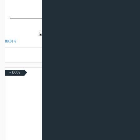
Šildymo sistemos projektavimas
80,01
€
Turime sandėlyje
- 80%