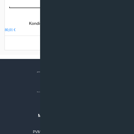
Kondicionieriaus techninis aptarnavimas
80,01
€
Turime sandėlyje
MB “KLIMATO SPRENDIMAI”
Įmonės kodas: 304842792
PVM mokėtojo numeris: LT100011803210