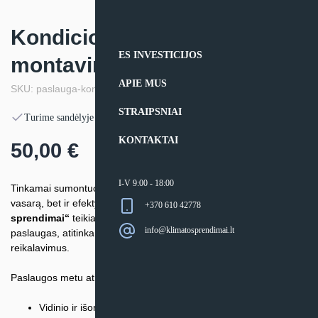
Kondicionieriaus sistemos
ES INVESTICIJOS
montavimas
APIE MUS
SKU: paslauga-kond-sistemos-montavimas
STRAIPSNIAI
Turime sandėlyje
KONTAKTAI
50,00
€
I-V 9:00 - 18:00
Tinkamai sumontuota kondicionavimo sistema – tai ne tik vėsa
vasarą, bet ir efektyvus bei ilgaamžis įrenginio veikimas.
„Klimato
+370 610 42778
sprendimai“
teikia profesionalias kondicionieriaus montavimo
info@klimatosprendimai.lt
paslaugas, atitinkančias visus techninius ir gamintojo
reikalavimus.
Paslaugos metu atliekame:
Vidinio ir išorinio blokų sumontavimą su tiksliu išdėstymu