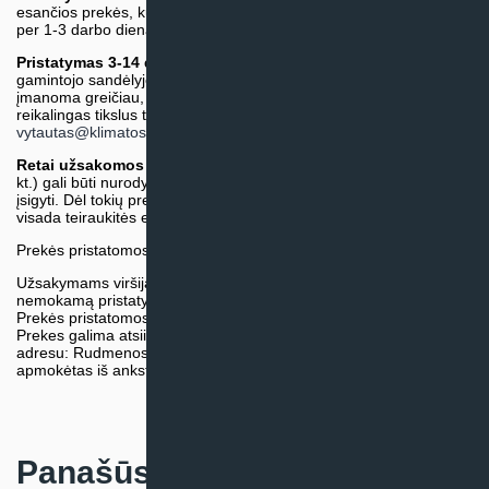
esančios prekės, kurių atsiėmimą arba pristatymą galime suruošti
per 1-3 darbo dienas.)
Pristatymas 3-14 d.d. arba ilgiau*
(Tiekėjo sandėlyje arba
gamintojo sandėlyje esančios prekės. Prekė bus pristatyta kaip
įmanoma greičiau, tačiau tiekimo terminas gali skirtis. Jei
reikalingas tikslus terminas, iš anksto teiraukitės el. paštu:
vytautas@klimatosprendimai.lt
)
Retai užsakomos specifinės prekė
s (pvz. pramoninė įranga ir
kt.) gali būti nurodytos su preliminaria kaina, be galimybės jų
įsigyti. Dėl tokių prekių įsigijimo, tikslios kainos ir tiekimo termino
visada teiraukitės el. paštu:
vytautas@klimatosprendimai.lt
Prekės pristatomos naudojantis kurjerių tarnybų paslaugomis.
Užsakymams viršijantiems 300€ sumą visuomet taikome
nemokamą pristatymą.
Prekės pristatomos visoje Lietuvos teritorijoje.
Prekes galima atsiimti nemokamai patiems, mūsų sandėlio
adresu: Rudmenos g. 5, Kaunas. Užsakymas turi būti pateiktas ir
apmokėtas iš anksto.
Panašūs produktai