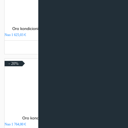
Oro kondicionierius Mitsubishi Heavy Industries SRK-ZSX
Nuo
1 625,03
€
Turime sandėlyje
- 20%
Oro kondicionierius Daikin NORDIC PERFERA
Nuo
1 764,00
€