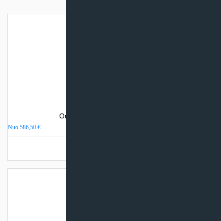
Oro kondicionierius Gree PULAR
Nuo
586,50
€
Turime sandėlyje