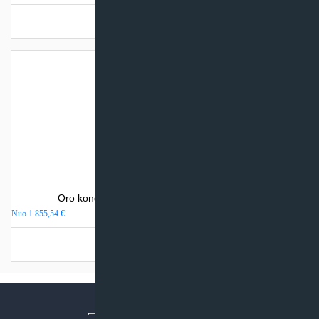
Turime sandėlyje
Oro kondicionierius Sinclair WALL MOUNTED
Nuo
1 855,54
€
Turime sandėlyje