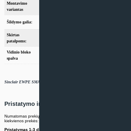
Montavimo
Konsolinis
variantas
Šildymo galia:
Modeliai iki 10kW
Skirtas
iki 25m2
,
iki 35m2
,
iki 50m2
patalpoms:
Vidinio bloko
Balta
spalva
Sinclair EWPE SMART WIFI APP (ENG).PDF
Pristatymo informacija
Numatomas prekių pristatymo terminas nurodomas atskirai prie
kiekvienos prekės:
Pristatymas 1-3 d.d.
(Mūsų sandėlyje arba tiekėjo sandėlyje