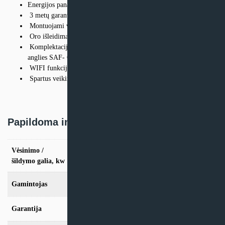
Energijos panaudojimo klasė – A++/A+
3 metų garantija
Montuojami virš grindų kaip įprasti radiatoriai
Oro išleidimas dvejomis kryptimis
Komplektacijoje du filtrai: katechinis SAF-OPWC4 ir aktyviosios
anglies SAF- OPWA4
WIFI funkcija
Spartus veikimo procesorius
Papildoma informacija
Vėsinimo /
vės. 2.7kW / šild. 2,9kW, vės. 3.5kW / šild.
3,8kW, vės. 5,2kW / šild. 5,3kW
šildymo galia, kw
Gamintojas
Sinclair
Garantija
24mėn + *12 mėn. su kasmet. aptarn.