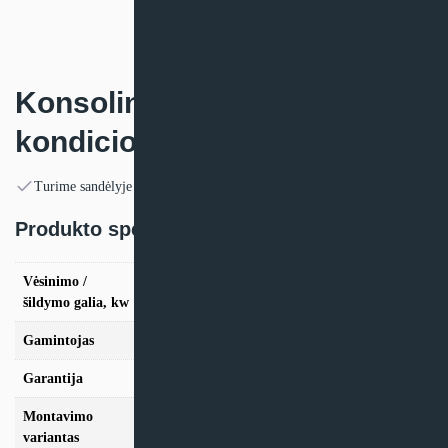
Konsolinis oro
kondicionierius Sinclair
Turime sandėlyje
Produkto specifikacija:
Vėsinimo /
vės. 2.7kW / šild. 2,9kW, vės. 3.5kW / šild.
šildymo galia, kw
3,8kW, vės. 5,2kW / šild. 5,3kW
Gamintojas
Sinclair
Garantija
24mėn + *12 mėn. su kasmet. aptarn.
Montavimo
Konsolinis
variantas