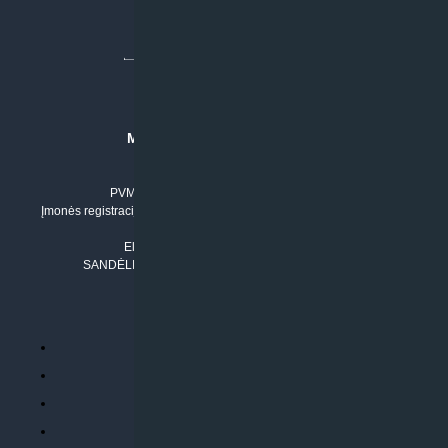
MB “KLIMATO SPRENDIMAI”
Įmonės kodas: 304842792
PVM mokėtojo numeris: LT100011803210
Įmonės registracijos adresas: Draugystės g. 17-1, LT-51229 Kaunas
Tel. Nr.:
+37061042778
El. paštas:
info@klimatosprendimai.lt
SANDĖLIO ADRESAS: RUDMENOS G. 5-3, Kaunas
PERKANT INTERNETU
Parduotuvės taisyklės
Prekių garantija ir grąžinimas
Atsiskaitymo būdai
Pristatymo sąlygos