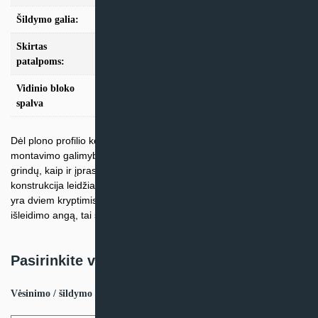
Šildymo galia:
Modeliai iki 10kW
Skirtas
iki 25m2, iki 35m2, iki 50m2
patalpoms:
Vidinio bloko
Balta
spalva
Dėl plono profilio konsoliniai oro kondicionieriai suteikia naujų
montavimo galimybių. Pavyzdžiui juos galima montuoti tiesiai virš
grindų, kaip ir įprastus radiatorius. Šių grindų-lubų kondicionierių
konstrukcija leidžia optimizuoti veikimą, nes oro išleidimo angos
yra dviem kryptimis. Šildymo režimui galite pasirinkti apatinę oro
išleidimo angą, tai sukels šildomų grindų pojūtį.
Pasirinkite variantą:
Vėsinimo / šildymo galia, kw