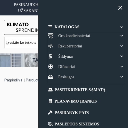
Skip
PASINAUDOKITE YPATINGAIS KAINOS PASIŪLYMAIS
to
UŽSAKANT ĮRANGĄ SU MONTAVIMO PASLAUGA
content
0,00
€
KATALOGAS
Oro kondicionieriai
Rekuperatoriai
Šildymas
Difuzoriai
Paslaugos
Pagrindinis
|
Parduotuvė
|
Konsolinis oro kondicionierius Sinclair
PASITIKRINKITE SĄMATĄ
PLANAVIMO ĮRANKIS
PASIDARYK PATS
PASLĖPTOS SISTEMOS