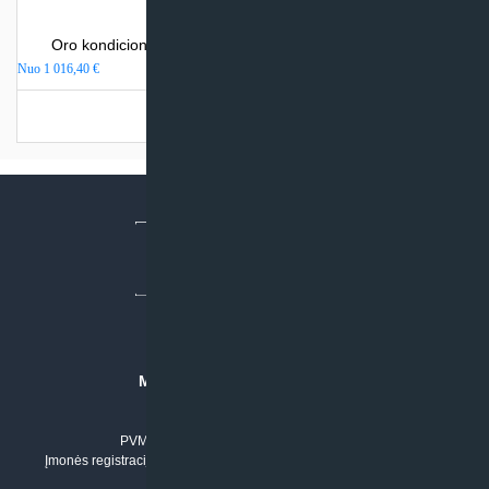
Oro kondicionierius Mitsubishi Heavy Industries SRK-ZS
Nuo
1 016,40
€
Turime sandėlyje
MB “KLIMATO SPRENDIMAI”
Įmonės kodas: 304842792
PVM mokėtojo numeris: LT100011803210
Įmonės registracijos adresas: Draugystės g. 17-1, LT-51229 Kaunas
Tel. Nr.:
+37061042778