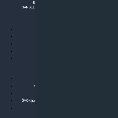
El. paštas:
info@klimatosprendimai.lt
SANDĖLIO ADRESAS: RUDMENOS G. 5-3, Kaunas
PERKANT INTERNETU
Parduotuvės taisyklės
Prekių garantija ir grąžinimas
Atsiskaitymo būdai
Pristatymo sąlygos
Privatumo politika
ATLIEKAMOS PASLAUGOS
Kondicionierių montavimas
Oras-vanduo šilumos siurblių montavimas
Rekuperatoriaus montavimas
ŠVOK įrangos remontas, aptarnavimas ir techninė priežiūra
Pasitikrinkite sąmatą