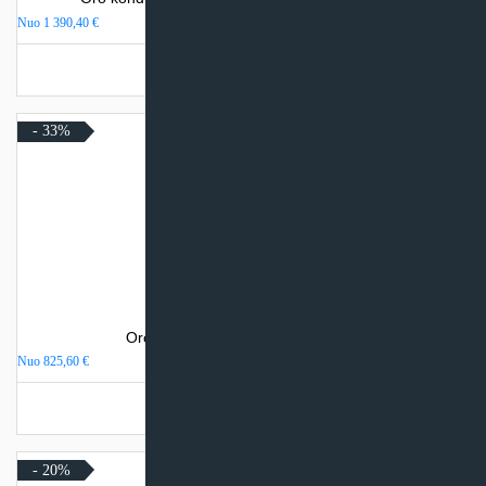
Nuo
1 390,40
€
Turime sandėlyje
- 33%
Oro kondicionierius Daikin Sensira
Nuo
825,60
€
Turime sandėlyje
- 20%