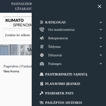
Skip
PASINAUDOKITE YPATINGAIS KAINOS PASIŪLYMAIS
to
UŽSAKANT ĮRANGĄ SU MONTAVIMO PASLAUGA
content
0,00
€
KATALOGAS
Oro kondicionieriai
Rekuperatoriai
Šildymas
Difuzoriai
Paslaugos
Pagrindinis
|
Parduotuvė
|
MDV MULTI-SPLIT sistemos vidinis blokas
New Aroma
PASITIKRINKITE SĄMATĄ
PLANAVIMO ĮRANKIS
PASIDARYK PATS
PASLĖPTOS SISTEMOS