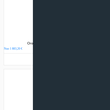
Oro kondicionierius Daikin STYLISH
Nuo
1 883,20
€
Turime sandėlyje