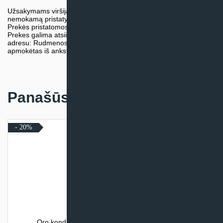
Užsakymams viršijantiems 300€ sumą visuomet taikome
nemokamą pristatymą.
Prekės pristatomos visoje Lietuvos teritorijoje.
Prekes galima atsiimti nemokamai patiems, mūsų sandėlio
adresu: Rudmenos g. 5, Kaunas. Užsakymas turi būti pateiktas ir
apmokėtas iš anksto.
Panašūs produktai
- 20%
Oro kondicionierius Daikin NORDIC COMFORA