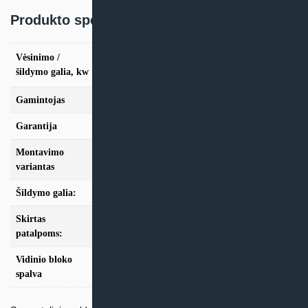
Produkto specifikacija:
vės. 2.6kW / šild. 2.9kW, vės. 3.5kW / šild.
Vėsinimo /
3.8kW, vės. 5.3kW / šild. 5.6kW, vės. 7.0kW /
šildymo galia, kw
šild. 7.3kW
Gamintojas
MDV
Garantija
24 mėn
Montavimo
Multi-Split
variantas
Šildymo galia:
Modeliai iki 10kW
Skirtas
iki 25m2, iki 35m2, iki 50m2, iki 70m2
patalpoms:
Vidinio bloko
Balta
spalva