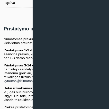
Balta
spalva
Pristatymo informacija
Numatomas prekių pristatymo terminas nurodomas atskirai prie
kiekvienos prekės:
Pristatymas 1-3 d.d.
(Mūsų sandėlyje arba tiekėjo sandėlyje
esančios prekės, kurių atsiėmimą arba pristatymą galime suruošti
per 1-3 darbo dienas.)
Pristatymas 3-14 d.d. arba ilgiau*
(Tiekėjo sandėlyje arba
gamintojo sandėlyje esančios prekės. Prekė bus pristatyta kaip
įmanoma greičiau, tačiau tiekimo terminas gali skirtis. Jei
reikalingas tikslus terminas, iš anksto teiraukitės el. paštu:
vytautas@klimatosprendimai.lt
)
Retai užsakomos specifinės prekė
s (pvz. pramoninė įranga ir
kt.) gali būti nurodytos su preliminaria kaina, be galimybės jų
įsigyti. Dėl tokių prekių įsigijimo, tikslios kainos ir tiekimo termino
visada teiraukitės el. paštu:
vytautas@klimatosprendimai.lt
Prekės pristatomos naudojantis kurjerių tarnybų paslaugomis.