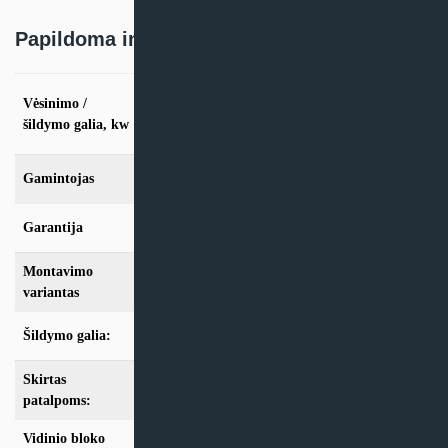
Papildoma informacija
vės. 2.6kW / šild. 2.9kW, vės. 3.5kW / šild.
Vėsinimo /
3.8kW, vės. 5.3kW / šild. 5.6kW, vės. 7.0kW
šildymo galia, kw
/ šild. 7.3kW
Gamintojas
MDV
Garantija
24 mėn
Montavimo
Multi-Split
variantas
Šildymo galia:
Modeliai iki 10kW
Skirtas
iki 25m2
,
iki 35m2
,
iki 50m2
,
iki 70m2
patalpoms:
Vidinio bloko