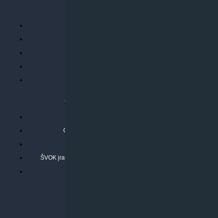
PERKANT INTERNETU
Parduotuvės taisyklės
Prekių garantija ir grąžinimas
Atsiskaitymo būdai
Pristatymo sąlygos
Privatumo politika
ATLIEKAMOS PASLAUGOS
Kondicionierių montavimas
Oras-vanduo šilumos siurblių montavimas
Rekuperatoriaus montavimas
ŠVOK įrangos remontas, aptarnavimas ir techninė priežiūra
Pasitikrinkite sąmatą