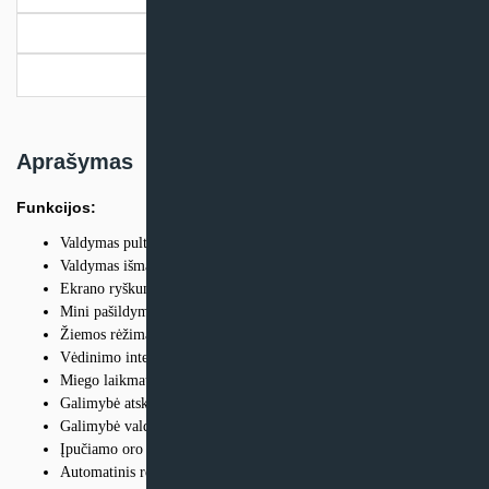
Papildoma informacija
Pristatymo informacija
Aprašymas
Funkcijos:
Valdymas pultu
Valdymas išmaniuoju telefonu (wifi palaikymas)
Ekrano ryškumo reguliavimas
Mini pašildymas
Žiemos rėžimas (automatinis kondensato atitirpinimas)
Vėdinimo intensyvumo nustatymas (10 greičių)
Miego laikmatis
Galimybė atskirai valdyti padavimą ir ištraukimą
Galimybė valdyti kelis įrenginius vienu išmaniuoju telefonu
Įpučiamo oro filtras
Automatinis rėžimas