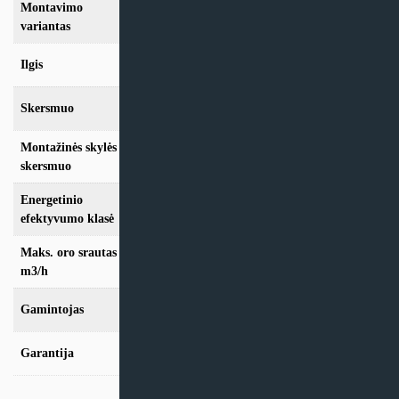
Montavimo
Mini rekuperatorius
variantas
Ilgis
450mm
Skersmuo
150mm
Montažinės skylės
162mm
skersmuo
Energetinio
A+
efektyvumo klasė
Maks. oro srautas
105
m3/h
Gamintojas
Prana
Garantija
24 mėn