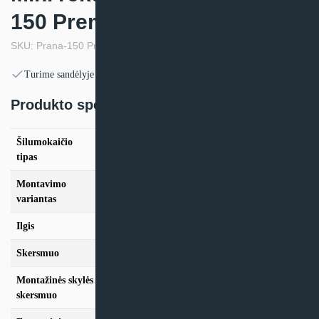
150 Premium Plius
SKU: Prana-150 Premium Plius
Turime sandėlyje
Produkto specifikacija:
Šilumokaičio
Plokštelinis
tipas
Montavimo
Mini rekuperatorius
variantas
Ilgis
450mm
Skersmuo
150mm
Montažinės skylės
162mm
skersmuo