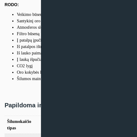
RODO:
Veikimo būsenos, datos ir laiko rodymas
Santykinį oro drėgnumą
Atmosferos slėgį
Filtro būseną
Į patalpą įpučiamo oro temperatūrą
Iš patalpos ištraukiamo oro temperatūrą
Iš lauko paimamo oro temperatūrą iki rekuperacijos
Į lauką išpučiamo oro temperatūrą po rekuperacijos
CO2 lygį
Oro kokybės lygį (VOC)
Šilumos mainų lygį
Papildoma informacija
Šilumokaičio
Plokštelinis
tipas