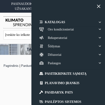
Skip
PASINAUDOKITE YPATINGAIS KAINOS PASIŪLYMAIS
to
UŽSAKANT ĮRANGĄ SU MONTAVIMO PASLAUGA
content
0,00
€
KATALOGAS
Oro kondicionieriai
Rekuperatoriai
Šildymas
Difuzoriai
Paslaugos
Pagrindinis
|
Parduotuvė
|
Mini rekuperatorius Prana 150 Premium Plius
PASITIKRINKITE SĄMATĄ
PLANAVIMO ĮRANKIS
PASIDARYK PATS
PASLĖPTOS SISTEMOS