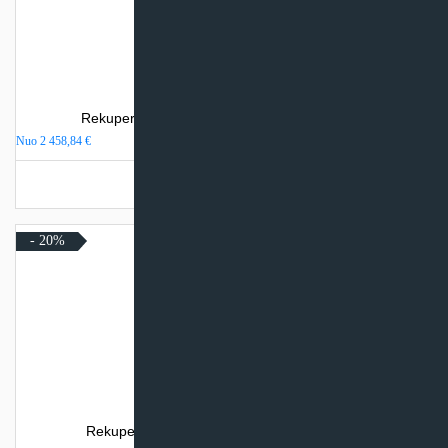
Rekuperatorius Komfovent Domekt CF 400 V
Nuo
2 458,84
€
Turime sandėlyje
- 20%
Rekuperatorius SystemAir SAVE VTR 300/B