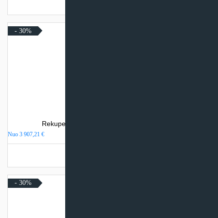
Turime sandėlyje
- 30%
Rekuperatorius Komfovent Domekt R 700 F
Nuo
3 907,21
€
Turime sandėlyje
- 30%