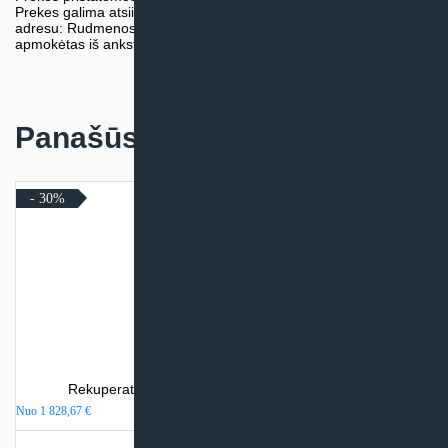
Prekes galima atsiimti nemokamai patiems, mūsų sandėlio
adresu: Rudmenos g. 5, Kaunas. Užsakymas turi būti pateiktas ir
apmokėtas iš anksto.
Panašūs produktai
- 30%
Rekuperatorius Komfovent Domekt R 200 V C8 T
Nuo
1 828,67
€