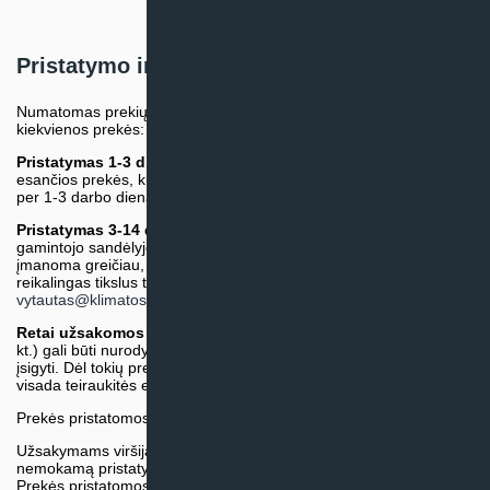
Pristatymo informacija
Numatomas prekių pristatymo terminas nurodomas atskirai prie
kiekvienos prekės:
Pristatymas 1-3 d.d.
(Mūsų sandėlyje arba tiekėjo sandėlyje
esančios prekės, kurių atsiėmimą arba pristatymą galime suruošti
per 1-3 darbo dienas.)
Pristatymas 3-14 d.d. arba ilgiau*
(Tiekėjo sandėlyje arba
gamintojo sandėlyje esančios prekės. Prekė bus pristatyta kaip
įmanoma greičiau, tačiau tiekimo terminas gali skirtis. Jei
reikalingas tikslus terminas, iš anksto teiraukitės el. paštu:
vytautas@klimatosprendimai.lt
)
Retai užsakomos specifinės prekė
s (pvz. pramoninė įranga ir
kt.) gali būti nurodytos su preliminaria kaina, be galimybės jų
įsigyti. Dėl tokių prekių įsigijimo, tikslios kainos ir tiekimo termino
visada teiraukitės el. paštu:
vytautas@klimatosprendimai.lt
Prekės pristatomos naudojantis kurjerių tarnybų paslaugomis.
Užsakymams viršijantiems 300€ sumą visuomet taikome
nemokamą pristatymą.
Prekės pristatomos visoje Lietuvos teritorijoje.