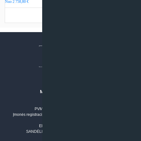
Nuo
2 758,80
€
Turime sandėlyje
MB “KLIMATO SPRENDIMAI”
Įmonės kodas: 304842792
PVM mokėtojo numeris: LT100011803210
Įmonės registracijos adresas: Draugystės g. 17-1, LT-51229 Kaunas
Tel. Nr.:
+37061042778
El. paštas:
info@klimatosprendimai.lt
SANDĖLIO ADRESAS: RUDMENOS G. 5-3, Kaunas