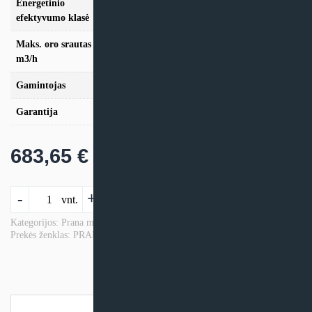
Energetinio
A+
efektyvumo klasė
Maks. oro srautas
105
m3/h
Gamintojas
Prana
Garantija
24 mėn
683,65
€
produkto
-
+
Į krepšelį
vnt.
kiekis:
Mini
Kategorijos:
Prana mini rekuperatoriai
,
Rekuperatoriai
,
Vėdinimo prekės
Prekės ženklas:
PRANA
rekuperatorius
Prana
150
Premium
Plius
Aprašymas