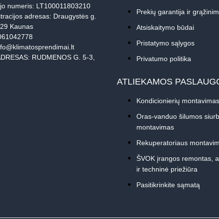
jo numeris: LT100011803210
Prekių garantija ir grąžini
tracijos adresas: Draugystės g.
229 Kaunas
Atsiskaitymo būdai
061042778
Pristatymo sąlygos
nfo@klimatosprendimai.lt
DRESAS: RUDMENOS G. 5-3,
Privatumo politika
ATLIEKAMOS PASLAUG
Kondicionierių montavima
Oras-vanduo šilumos siurb
montavimas
Rekuperatoriaus montavi
ŠVOK įrangos remontas, 
ir techninė priežiūra
Pasitikrinkite sąmatą