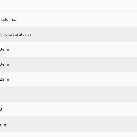
kštelinis
ni rekuperatorius
40mm
00mm
12mm
8
ana