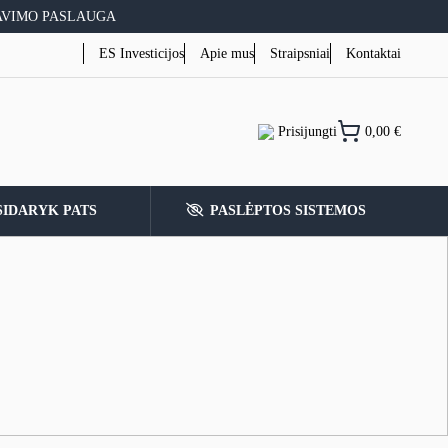
AVIMO PASLAUGA
ES Investicijos
Apie mus
Straipsniai
Kontaktai
0,00
€
Prisijungti
SIDARYK PATS
PASLĖPTOS SISTEMOS