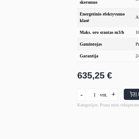
skersmuo
Energetinio efektyvumo
A
klasė
Maks. oro srautas m3/h
1
Gamintojas
P
Garantija
2
635,25
€
produkto
-
+
Į 
vnt.
kiekis:
Mini
Kategorijos:
Prana mini rekuperato
rekuperatorius
Prana
200G
Standart