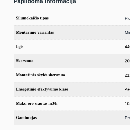
Papildoma informacija
Šilumokaičio tipas
Plo
Montavimo variantas
Mi
Ilgis
4
Skersmuo
2
Montažinės skylės skersmuo
2
Energetinio efektyvumo klasė
A+
Maks. oro srautas m3/h
10
Gamintojas
Pr