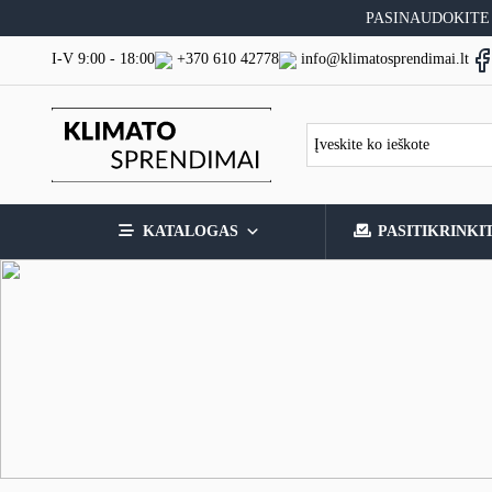
Skip
PASINAUDOKITE
to
content
I-V 9:00 - 18:00
+370 610 42778
info@klimatosprendimai.lt
KATALOGAS
PASITIKRINKI