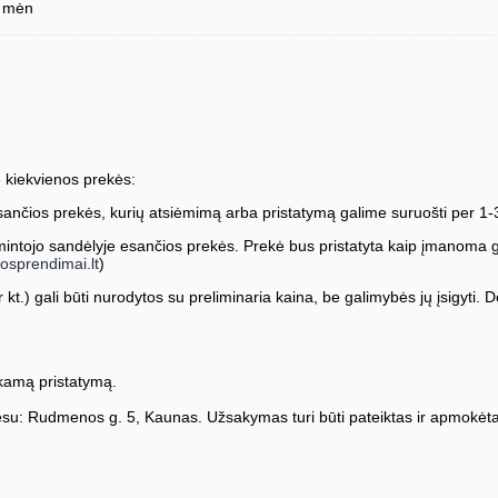
 mėn
 kiekvienos prekės:
ančios prekės, kurių atsiėmimą arba pristatymą galime suruošti per 1-
ntojo sandėlyje esančios prekės. Prekė bus pristatyta kaip įmanoma greič
osprendimai.lt
)
kt.) gali būti nurodytos su preliminaria kaina, be galimybės jų įsigyti. Dė
amą pristatymą.
su: Rudmenos g. 5, Kaunas. Užsakymas turi būti pateiktas ir apmokėta