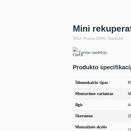
Mini rekupera
SKU: Prana-200G Standart
Turime sandėlyje
Produkto specifikaci
Šilumokaičio tipas
Pl
Montavimo variantas
M
Ilgis
4
Skersmuo
2
Montažinės skylės
2