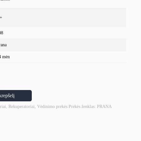
+
08
rana
4 mėn
krepšelį
riai
,
Rekuperatoriai
,
Vėdinimo prekės
Prekės ženklas:
PRANA