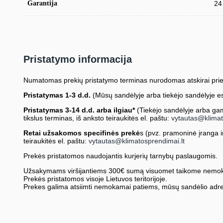
Garantija
24
Pristatymo informacija
Numatomas prekių pristatymo terminas nurodomas atskirai prie
Pristatymas 1-3 d.d.
(Mūsų sandėlyje arba tiekėjo sandėlyje es
Pristatymas 3-14 d.d. arba ilgiau*
(Tiekėjo sandėlyje arba gami
tikslus terminas, iš anksto teiraukitės el. paštu:
vytautas@klimat
Retai užsakomos specifinės prekė
s (pvz. pramoninė įranga ir 
teiraukitės el. paštu:
vytautas@klimatosprendimai.lt
Prekės pristatomos naudojantis kurjerių tarnybų paslaugomis.
Užsakymams viršijantiems 300€ sumą visuomet taikome nemok
Prekės pristatomos visoje Lietuvos teritorijoje.
Prekes galima atsiimti nemokamai patiems, mūsų sandėlio adre