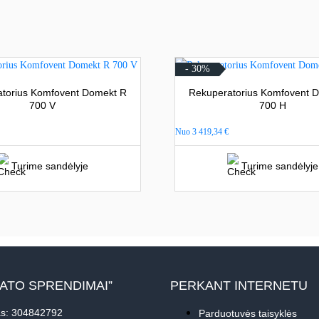
- 30%
torius Komfovent Domekt R
Rekuperatorius Komfovent 
700 V
700 H
Nuo
3 419,34
€
Turime sandėlyje
Turime sandėlyje
MATO SPRENDIMAI”
PERKANT INTERNETU
s: 304842792
Parduotuvės taisyklės