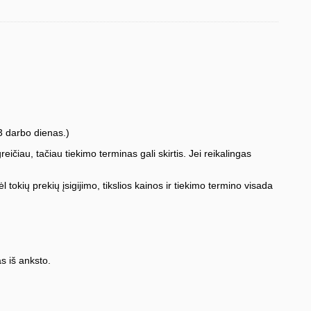
3 darbo dienas.)
iau, tačiau tiekimo terminas gali skirtis. Jei reikalingas
l tokių prekių įsigijimo, tikslios kainos ir tiekimo termino visada
s iš anksto.