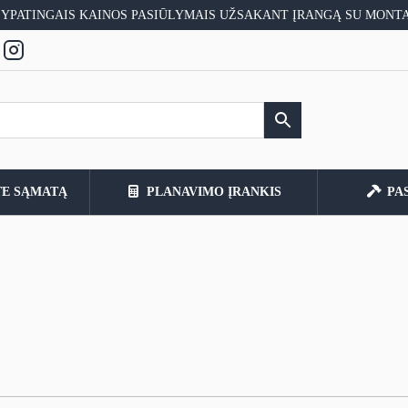
 YPATINGAIS KAINOS PASIŪLYMAIS UŽSAKANT ĮRANGĄ SU MONT
TE SĄMATĄ
PLANAVIMO ĮRANKIS
PA