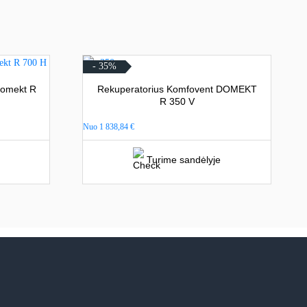
- 35%
Domekt R
Rekuperatorius Komfovent DOMEKT
R 350 V
Nuo
1 838,84
€
Turime sandėlyje