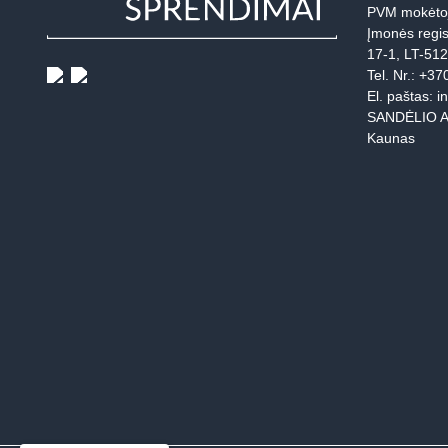
PVM mokėto
Įmonės regis
17-1, LT-51
Tel. Nr.:
+37
El. paštas:
i
SANDĖLIO A
Kaunas