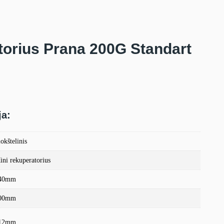
torius Prana 200G Standart
ja:
okštelinis
ini rekuperatorius
40mm
00mm
12mm