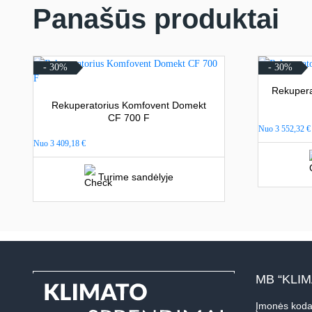
Panašūs produktai
- 30%
- 30%
Rekupera
Rekuperatorius Komfovent Domekt
CF 700 F
Nuo
3 552,32
€
Nuo
3 409,18
€
Turime sandėlyje
MB “KLI
Įmonės koda