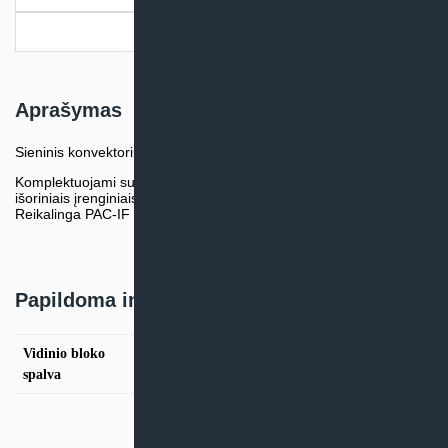
Pristatymo informacija
Aprašymas
Sieninis konvektorius purvinų, dulkėtų patalpų šildymui/vėsinimui
Komplektuojami su PUHZ-P, PUHZ-ZRP, PUHZ-SHW,PUZ-ZM
išoriniais įrenginiais
Reikalinga PAC-IF EP valdymo sąsaja
Papildoma informacija
Vidinio bloko
Balta
spalva