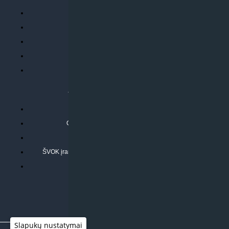
Parduotuvės taisyklės
Prekių garantija ir grąžinimas
Atsiskaitymo būdai
Pristatymo sąlygos
Privatumo politika
ATLIEKAMOS PASLAUGOS
Kondicionierių montavimas
Oras-vanduo šilumos siurblių montavimas
Rekuperatoriaus montavimas
ŠVOK įrangos remontas, aptarnavimas ir techninė priežiūra
Pasitikrinkite sąmatą
Slapukų nustatymai