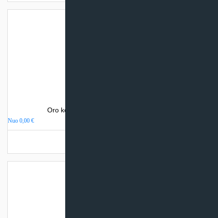
Oro kondicionierius Sinclair SPECTRUM
Nuo
0,00
€
Turime sandėlyje