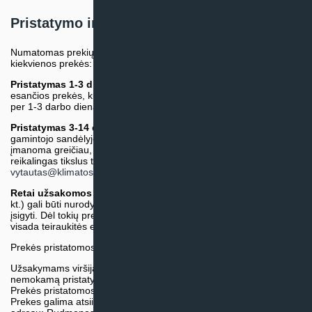
Pristatymo informacija
Numatomas prekių pristatymo terminas nurodomas atskirai prie
kiekvienos prekės:
Pristatymas 1-3 d.d.
(Mūsų sandėlyje arba tiekėjo sandėlyje
esančios prekės, kurių atsiėmimą arba pristatymą galime suruošti
per 1-3 darbo dienas.)
Pristatymas 3-14 d.d. arba ilgiau*
(Tiekėjo sandėlyje arba
gamintojo sandėlyje esančios prekės. Prekė bus pristatyta kaip
įmanoma greičiau, tačiau tiekimo terminas gali skirtis. Jei
reikalingas tikslus terminas, iš anksto teiraukitės el. paštu:
vytautas@klimatosprendimai.lt
)
Retai užsakomos specifinės prekė
s (pvz. pramoninė įranga ir
kt.) gali būti nurodytos su preliminaria kaina, be galimybės jų
įsigyti. Dėl tokių prekių įsigijimo, tikslios kainos ir tiekimo termino
visada teiraukitės el. paštu:
vytautas@klimatosprendimai.lt
Prekės pristatomos naudojantis kurjerių tarnybų paslaugomis.
Užsakymams viršijantiems 300€ sumą visuomet taikome
nemokamą pristatymą.
Prekės pristatomos visoje Lietuvos teritorijoje.
Prekes galima atsiimti nemokamai patiems, mūsų sandėlio