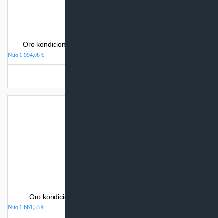
Oro kondicionierius Mitsubishi Heavy Industries SRK-ZR
Nuo
1 994,08
€
Turime sandėlyje
Oro kondicionierius Mitsubishi Electric MSZ-EF-VEH
Nuo
1 661,33
€