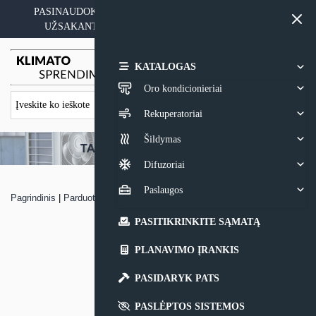
Skip
PASINAUDOKITE YPATINGAIS KAINOS PASIŪLYMAIS
to
UŽSAKANT ĮRANGĄ SU MONTAVIMO PASLAUGA
content
0,00
€
KATALOGAS
Oro kondicionieriai
Rekuperatoriai
Šildymas
Difuzoriai
Paslaugos
Pagrindinis
|
Parduotuvė
|
Mitsubishi Electric konvektorius WDH-4
PASITIKRINKITE SĄMATĄ
PLANAVIMO ĮRANKIS
PASIDARYK PATS
PASLĖPTOS SISTEMOS