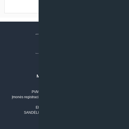
Turime sandėlyje
MB “KLIMATO SPRENDIMAI”
Įmonės kodas: 304842792
PVM mokėtojo numeris: LT100011803210
Įmonės registracijos adresas: Draugystės g. 17-1, LT-51229 Kaunas
Tel. Nr.:
+37061042778
El. paštas:
info@klimatosprendimai.lt
SANDĖLIO ADRESAS: RUDMENOS G. 5-3, Kaunas
PERKANT INTERNETU