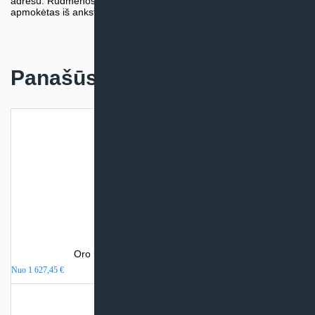
adresu: Rudmenos g. 5, Kaunas. Užsakymas turi būti pateiktas ir
apmokėtas iš anksto.
Panašūs produktai
Oro kondicionierius Electrolux VIKING
Nuo
1 627,45
€
Turime sandėlyje