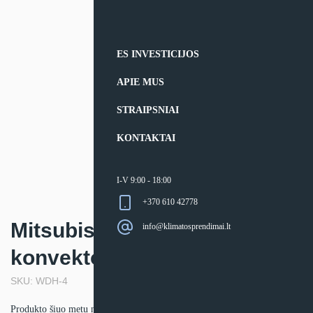
ES INVESTICIJOS
APIE MUS
STRAIPSNIAI
KONTAKTAI
I-V 9:00 - 18:00
+370 610 42778
Mitsubishi Electric
info@klimatosprendimai.lt
konvektorius WDH-4
SKU: WDH-4
Produkto šiuo metu neturime.