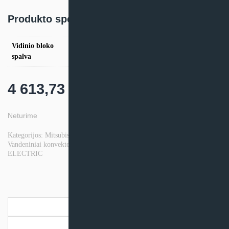
Produkto specifikacija:
Vidinio bloko
Balta
spalva
4 613,73
€
Neturime
Kategorijos:
Mitsubishi Electric Fancoil
,
Oro kondicionieriai
,
Vandeniniai konvektoriai (fankoilai)
Prekės ženklas:
MITSUBISHI
ELECTRIC
Aprašymas
Papildoma informacija