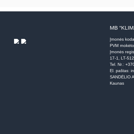
MB “KLI
Įmonės koda
PVM mokėto
Įmonės regis
17-1, LT-51
Tel. Nr.:
+37
El. paštas:
i
SANDĖLIO A
Kaunas