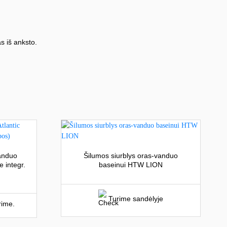
s iš anksto.
vanduo
Šilumos siurblys oras-vanduo
 integr.
baseinui HTW LION
Turime sandėlyje
rime.