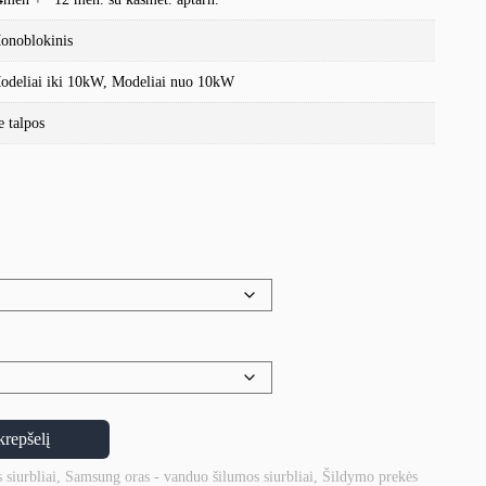
onoblokinis
odeliai iki 10kW, Modeliai nuo 10kW
e talpos
krepšelį
 siurbliai
,
Samsung oras - vanduo šilumos siurbliai
,
Šildymo prekės