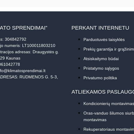
MATO SPRENDIMAI”
PERKANT INTERNETU
s: 304842792
Parduotuvės taisyklės
jo numeris: LT100011803210
Prekių garantija ir grąžini
tracijos adresas: Draugystės g.
229 Kaunas
Atsiskaitymo būdai
061042778
Pristatymo sąlygos
nfo@klimatosprendimai.lt
DRESAS: RUDMENOS G. 5-3,
Privatumo politika
ATLIEKAMOS PASLAUG
Kondicionierių montavima
Oras-vanduo šilumos siurb
montavimas
Rekuperatoriaus montavi