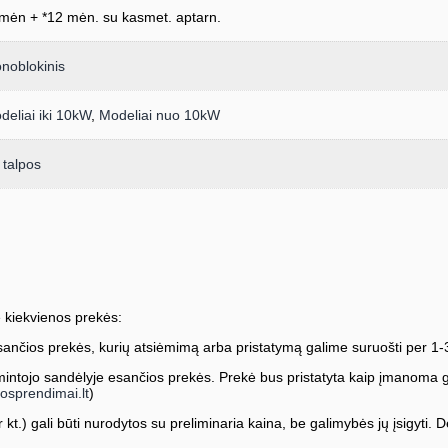
mėn + *12 mėn. su kasmet. aptarn.
noblokinis
deliai iki 10kW
,
Modeliai nuo 10kW
 talpos
 kiekvienos prekės:
ančios prekės, kurių atsiėmimą arba pristatymą galime suruošti per 1-
ntojo sandėlyje esančios prekės. Prekė bus pristatyta kaip įmanoma greič
osprendimai.lt
)
kt.) gali būti nurodytos su preliminaria kaina, be galimybės jų įsigyti. Dė