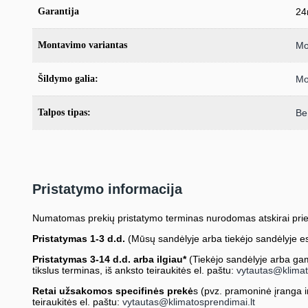
Garantija
24
Montavimo variantas
Mo
Šildymo galia:
Mo
Talpos tipas:
Be
Pristatymo informacija
Numatomas prekių pristatymo terminas nurodomas atskirai prie
Pristatymas 1-3 d.d.
(Mūsų sandėlyje arba tiekėjo sandėlyje es
Pristatymas 3-14 d.d. arba ilgiau*
(Tiekėjo sandėlyje arba gami
tikslus terminas, iš anksto teiraukitės el. paštu:
vytautas@klimat
Retai užsakomos specifinės prekė
s (pvz. pramoninė įranga ir 
teiraukitės el. paštu:
vytautas@klimatosprendimai.lt