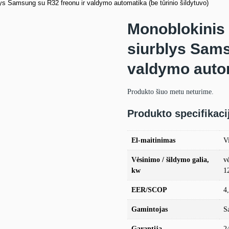
ys Samsung su R32 freonu ir valdymo automatika (be tūrinio šildytuvo)
Monoblokinis
siurblys Sams
valdymo autom
Produkto šiuo metu neturime.
Produkto specifikaci
El-maitinimas
Vi
Vėsinimo / šildymo galia,
v
kw
1
EER/SCOP
4
Gamintojas
S
Garantija
2