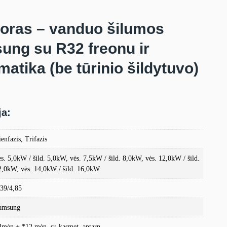
 oras – vanduo šilumos
ung su R32 freonu ir
atika (be tūrinio šildytuvo)
ja:
enfazis, Trifazis
ės. 5,0kW / šild. 5,0kW, vės. 7,5kW / šild. 8,0kW, vės. 12,0kW / šild.
2,0kW, vės. 14,0kW / šild. 16,0kW
,39/4,85
amsung
4mėn + *12 mėn. su kasmet. aptarn.