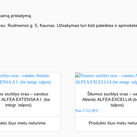
amą pristatymą.
su: Rudmenos g. 5, Kaunas. Užsakymas turi būti pateiktas ir apmokėta
os siurblys oras – vanduo
Šilumos siurblys oras – 
ic ALFEA EXTENSA A.I. (be
Atlantic ALFEA EXCELLIA (be
integr. talpos)
talpos)
Nuo
5 512,99
€
kto šiuo metu neturime.
Produkto šiuo metu netu