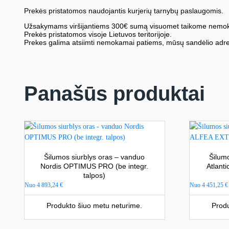
Prekės pristatomos naudojantis kurjerių tarnybų paslaugomis.
Užsakymams viršijantiems 300€ sumą visuomet taikome nemok
Prekės pristatomos visoje Lietuvos teritorijoje.
Prekes galima atsiimti nemokamai patiems, mūsų sandėlio adre
Panašūs produktai
Šilumos siurblys oras – vanduo
Šilum
Nordis OPTIMUS PRO (be integr.
Atlant
talpos)
Nuo
4 893,24
€
Nuo
4 451,25
€
Produkto šiuo metu neturime.
Produ