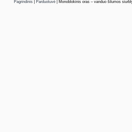
Pagrindinis
|
Parduotuvė
|
Monoblokinis oras – vanduo šilumos siurbl