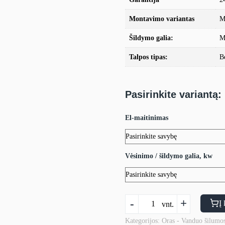
Montavimo variantas
M
Šildymo galia:
M
Talpos tipas:
B
Pasirinkite variantą:
El-maitinimas
Vėsinimo / šildymo galia, kw
produkto
-
+
Į 
vnt.
kiekis:
Monoblokinis
Kategorijos:
Oras - Vanduo šilumos