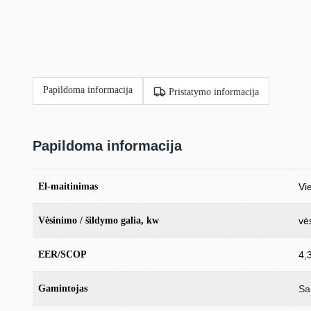
Papildoma informacija
Pristatymo informacija
Papildoma informacija
El-maitinimas
Vie
Vėsinimo / šildymo galia, kw
vė
EER/SCOP
4,
Gamintojas
Sa