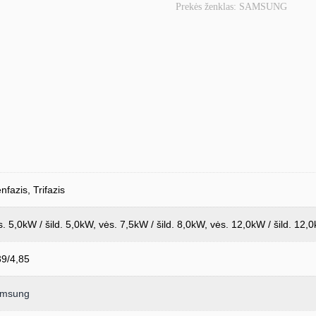
Prekės ženklas:
SAMSUNG
oras
–
vanduo
šilumos
siurblys
Samsung
su
R32
freonu
ir
valdymo
automatika
(be
nfazis, Trifazis
tūrinio
šildytuvo)
s. 5,0kW / šild. 5,0kW, vės. 7,5kW / šild. 8,0kW, vės. 12,0kW / šild. 12,
39/4,85
msung