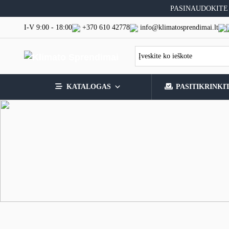
Skip
PASINAUDOKITE
to
content
I-V 9:00 - 18:00
+370 610 42778
info@klimatosprendimai.lt
KATALOGAS
PASITIKRINKI