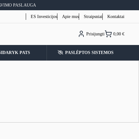
AVIMO PASLAUGA
ES Investicijos
Apie mus
Straipsniai
Kontaktai
Prisijungti
0,00
€
SIDARYK PATS
PASLĖPTOS SISTEMOS