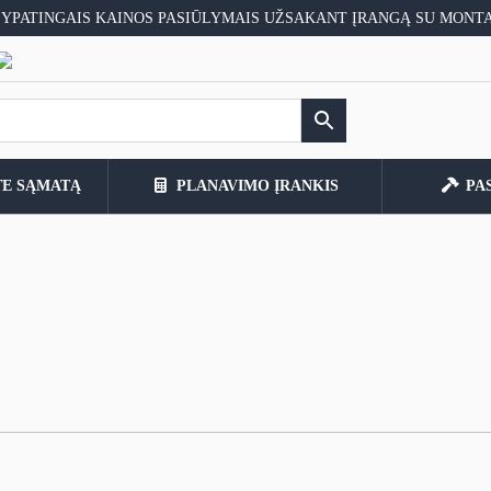
 YPATINGAIS KAINOS PASIŪLYMAIS UŽSAKANT ĮRANGĄ SU MONT
TE SĄMATĄ
PLANAVIMO ĮRANKIS
PA