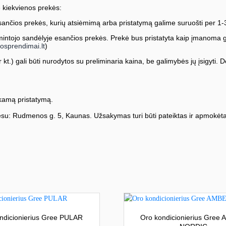
 kiekvienos prekės:
ančios prekės, kurių atsiėmimą arba pristatymą galime suruošti per 1-
ntojo sandėlyje esančios prekės. Prekė bus pristatyta kaip įmanoma greič
osprendimai.lt
)
kt.) gali būti nurodytos su preliminaria kaina, be galimybės jų įsigyti. Dė
amą pristatymą.
su: Rudmenos g. 5, Kaunas. Užsakymas turi būti pateiktas ir apmokėta
ndicionierius Gree PULAR
Oro kondicionierius Gree