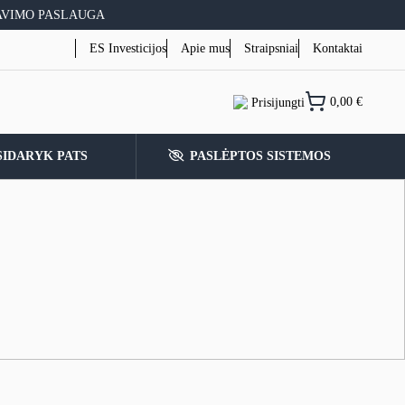
AVIMO PASLAUGA
ES Investicijos
Apie mus
Straipsniai
Kontaktai
0,00
€
Prisijungti
SIDARYK PATS
PASLĖPTOS SISTEMOS