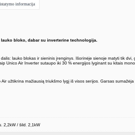
istatymo informacija
e lauko bloko, dabar su inverterine technologija.
i dalis: lauko blokas ir sieninis įrenginys. Išorinėje sienoje matyti tik d
itaip Unico Air Inverter sutaupo iki 30 % energijos lyginant su kitais mono
Air užtikrina mažiausią triukšmo lygį iš visos serijos. Garsas sumažėja n
s. 2,2kW / šild. 2,1kW