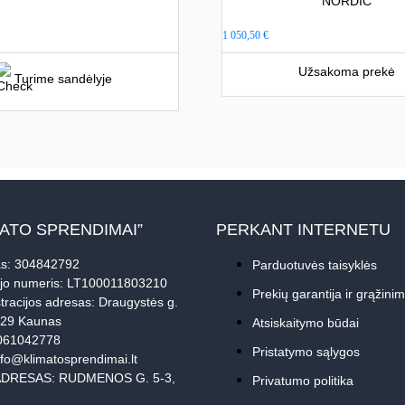
NORDIC
1 050,50
€
Užsakoma prekė
Turime sandėlyje
MATO SPRENDIMAI”
PERKANT INTERNETU
s: 304842792
Parduotuvės taisyklės
jo numeris: LT100011803210
Prekių garantija ir grąžini
tracijos adresas: Draugystės g.
229 Kaunas
Atsiskaitymo būdai
061042778
Pristatymo sąlygos
nfo@klimatosprendimai.lt
DRESAS: RUDMENOS G. 5-3,
Privatumo politika