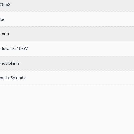
i 25m2
lta
 mėn
deliai iki 10kW
noblokinis
impia Splendid