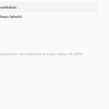
onoblokinis
limpia Splendid
dicionieriai
,
Oro kondicionieriai
Prekės ženklas:
OLIMPIA