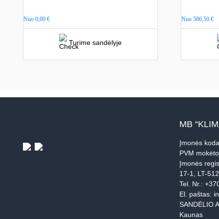
Nuo
0,00
€
Nuo
586,50
€
Turime sandėlyje
MB “KLI
Įmonės koda
PVM mokėto
Įmonės regis
17-1, LT-51
Tel. Nr.:
+37
El. paštas:
i
SANDĖLIO A
Kaunas