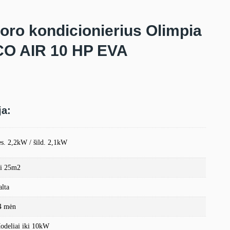
oro kondicionierius Olimpia
CO AIR 10 HP EVA
ja:
ės. 2,2kW / šild. 2,1kW
ki 25m2
alta
4 mėn
odeliai iki 10kW