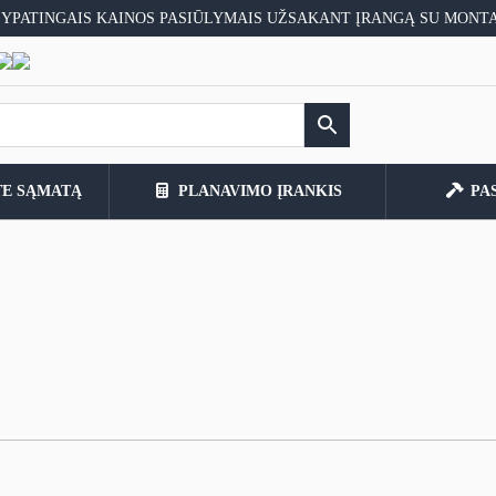
 YPATINGAIS KAINOS PASIŪLYMAIS UŽSAKANT ĮRANGĄ SU MONT
TE SĄMATĄ
PLANAVIMO ĮRANKIS
PA