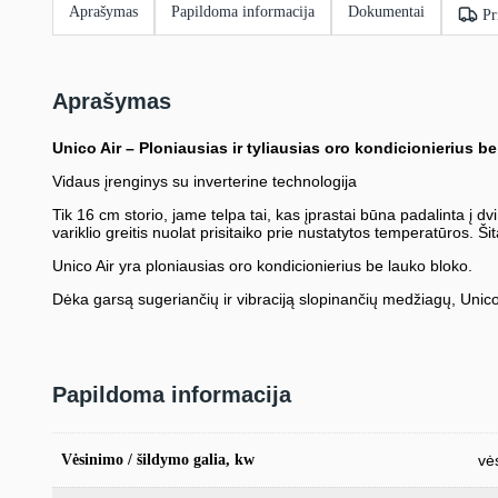
Aprašymas
Papildoma informacija
Dokumentai
Pr
Aprašymas
Unico Air – Ploniausias ir tyliausias oro kondicionierius b
Vidaus įrenginys su inverterine technologija
Tik 16 cm storio, jame telpa tai, kas įprastai būna padalinta į dv
variklio greitis nuolat prisitaiko prie nustatytos temperatūros. Š
Unico Air yra ploniausias oro kondicionierius be lauko bloko.
Dėka garsą sugeriančių ir vibraciją slopinančių medžiagų, Unico 
Papildoma informacija
Vėsinimo / šildymo galia, kw
vė