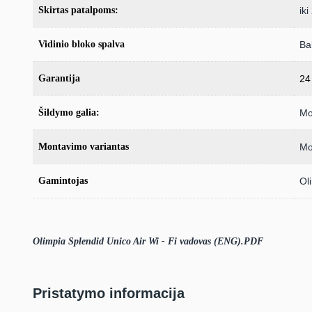
Skirtas patalpoms:
ik
Vidinio bloko spalva
Ba
Garantija
24
Šildymo galia:
Mo
Montavimo variantas
Mo
Gamintojas
Ol
Olimpia Splendid Unico Air Wi - Fi vadovas (ENG).PDF
Pristatymo informacija