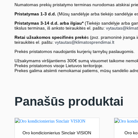
Numatomas prekių pristatymo terminas nurodomas atskirai prie
Pristatymas 1-3 d.d.
(Mūsų sandėlyje arba tiekėjo sandėlyje es
Pristatymas 3-14 d.d. arba ilgiau*
(Tiekėjo sandėlyje arba gami
tikslus terminas, iš anksto teiraukitės el. paštu:
vytautas@klimat
Retai užsakomos specifinės prekė
s (pvz. pramoninė įranga ir 
teiraukitės el. paštu:
vytautas@klimatosprendimai.lt
Prekės pristatomos naudojantis kurjerių tarnybų paslaugomis.
Užsakymams viršijantiems 300€ sumą visuomet taikome nemok
Prekės pristatomos visoje Lietuvos teritorijoje.
Prekes galima atsiimti nemokamai patiems, mūsų sandėlio adre
Panašūs produktai
Oro kondicionierius Sinclair VISION
Oro ko