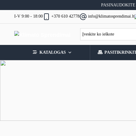
Skip
PASINAUDOKITE
to
content
I-V 9:00 - 18:00
+370 610 42778
info@klimatosprendimai.lt
KATALOGAS
PASITIKRINKI