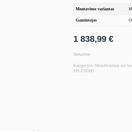
Montavimo variantas
M
Gamintojas
O
1 838,99
€
Neturime
Kategorijos:
Monoblokiniai oro kon
SPLENDID