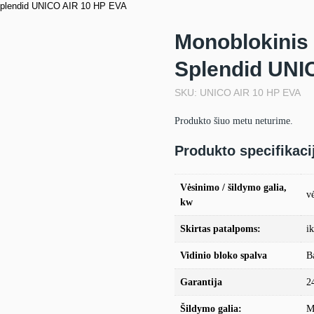
a Splendid UNICO AIR 10 HP EVA
Monoblokinis 
Splendid UNI
SKU: UNICO AIR 10 HP EVA
Produkto šiuo metu neturime.
Produkto specifikaci
Vėsinimo / šildymo galia,
v
kw
Skirtas patalpoms:
i
Vidinio bloko spalva
B
Garantija
2
Šildymo galia:
M