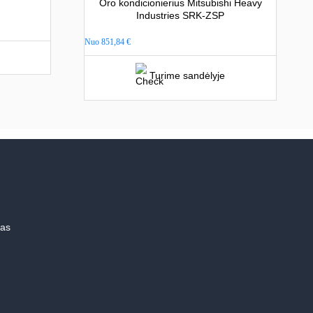
Oro kondicionierius Mitsubishi Heavy
Industries SRK-ZSP
Nuo
851,84
€
Turime sandėlyje
mas