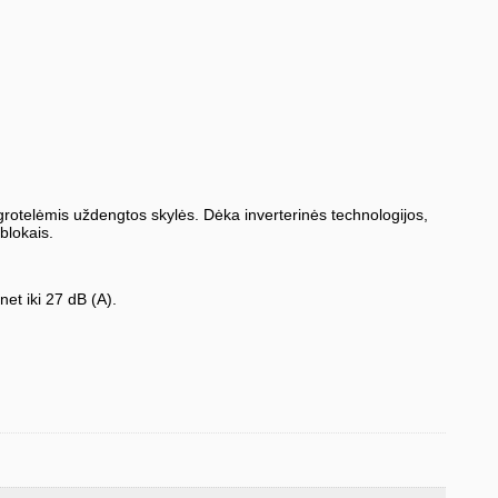
vi, grotelėmis uždengtos skylės. Dėka inverterinės technologijos,
blokais.
et iki 27 dB (A).