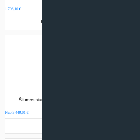
Boileris Midea 451 litras
1 706,10
€
Produkto šiuo metu neturime.
Šilumos siurblys oras-vanduo HTW ECO-THERMAL
MONOBLOCK
Nuo
3 449,01
€
Turime sandėlyje