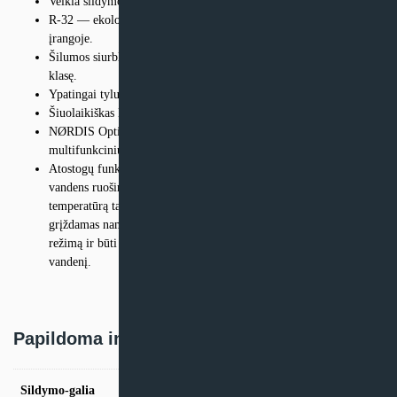
Veikia šildymo režimu, lauko temperatūrai nukritus iki -25 °C.
R-32 — ekologiškas šaldymo agentas, naudojamas moderniausioje
įrangoje.
Šilumos siurbliai atitinka aukščiausią A+++ energinio naudingumo
klasę.
Ypatingai tylus – du tyliojo veikimo režimai.
Šiuolaikiškas lietimui jautrus valdymo pultas.
NØRDIS Optimus Pro šilumos siurbliai yra valdomi pažangiu
multifunkciniu valdikliu arba programėle išmaniajame įrenginyje.
Atostogų funkcija: įrenginys veikia šildymo ir (arba) karšto
vandens ruošimo režimu palaikydamas minimalią vandens
temperatūrą tam, kad žiemos metu sistema neužšaltų. Prieš
grįždamas namo vartotojas gali iš anksto nustatyti dezinfekcijos
režimą ir būti tikras, kad naudos švarų ir bakterijomis neužterštą
vandenį.
Papildoma informacija
Sildymo-galia
6.35kW, 8.4kW, 10kW