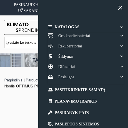
Skip
PASINAUDOKITE YPATINGAIS KAINOS PASIŪLYMAIS
to
UŽSAKANT ĮRANGĄ SU MONTAVIMO PASLAUGA
content
0,00
€
KATALOGAS
Oro kondicionieriai
Rekuperatoriai
Šildymas
Difuzoriai
Paslaugos
Pagrindinis
|
Parduotuvė
|
Monoblokinis šilumos siurblys oras – vanduo
Nordis OPTIMUS PRO MONO
PASITIKRINKITE SĄMATĄ
PLANAVIMO ĮRANKIS
PASIDARYK PATS
PASLĖPTOS SISTEMOS