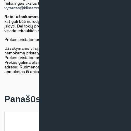
reikalingas tikslus terminas, iš anksto teiraukitės el. paštu:
vytautas@klimatosprendimai.lt
)
Retai užsakomos specifinės prekė
s (pvz. pramoninė įranga ir
kt.) gali būti nurodytos su preliminaria kaina, be galimybės jų
įsigyti. Dėl tokių prekių įsigijimo, tikslios kainos ir tiekimo termino
visada teiraukitės el. paštu:
vytautas@klimatosprendimai.lt
Prekės pristatomos naudojantis kurjerių tarnybų paslaugomis.
Užsakymams viršijantiems 300€ sumą visuomet taikome
nemokamą pristatymą.
Prekės pristatomos visoje Lietuvos teritorijoje.
Prekes galima atsiimti nemokamai patiems, mūsų sandėlio
adresu: Rudmenos g. 5, Kaunas. Užsakymas turi būti pateiktas ir
apmokėtas iš anksto.
Panašūs produktai