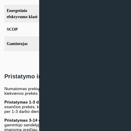
Energetinio
A+++
efektyvumo klasė
SCOP
4,95
Gamintojas
Nordis
Pristatymo informacija
Numatomas prekių pristatymo terminas nurodomas atskirai prie
kiekvienos prekės:
Pristatymas 1-3 d.d.
(Mūsų sandėlyje arba tiekėjo sandėlyje
esančios prekės, kurių atsiėmimą arba pristatymą galime suruošti
per 1-3 darbo dienas.)
Pristatymas 3-14 d.d. arba ilgiau*
(Tiekėjo sandėlyje arba
gamintojo sandėlyje esančios prekės. Prekė bus pristatyta kaip
įmanoma greičiau, tačiau tiekimo terminas gali skirtis. Jei