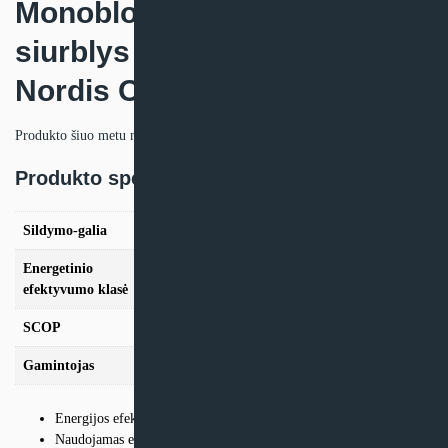
Monoblokinis šilumos
siurblys oras – vanduo
Nordis OPTIMUS PRO MONO
Produkto šiuo metu neturime.
Produkto specifikacija:
Sildymo-galia
6.35kW, 8.4kW, 10kW
Energetinio
A+++
efektyvumo klasė
SCOP
4,95
Gamintojas
Nordis
Energijos efektyvumo klasė A+++
Naudojamas ekologiškas šaldymo agentas R32