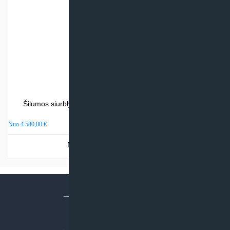
Šilumos siurblys oras – vanduo Atlantic LORIA (be integr.
talpos)
Nuo
4 580,00
€
Produkto šiuo metu neturime.