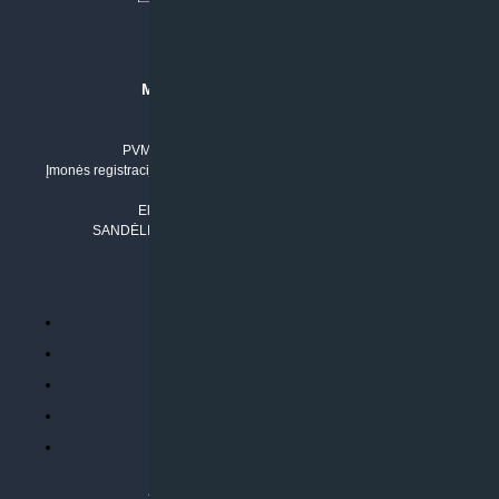
MB “KLIMATO SPRENDIMAI”
Įmonės kodas: 304842792
PVM mokėtojo numeris: LT100011803210
Įmonės registracijos adresas: Draugystės g. 17-1, LT-51229 Kaunas
Tel. Nr.:
+37061042778
El. paštas:
info@klimatosprendimai.lt
SANDĖLIO ADRESAS: RUDMENOS G. 5-3, Kaunas
PERKANT INTERNETU
Parduotuvės taisyklės
Prekių garantija ir grąžinimas
Atsiskaitymo būdai
Pristatymo sąlygos
Privatumo politika
ATLIEKAMOS PASLAUGOS