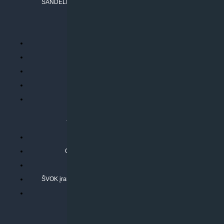
SANDĖLIO ADRESAS: RUDMENOS G. 5-3, Kaunas
PERKANT INTERNETU
Parduotuvės taisyklės
Prekių garantija ir grąžinimas
Atsiskaitymo būdai
Pristatymo sąlygos
Privatumo politika
ATLIEKAMOS PASLAUGOS
Kondicionierių montavimas
Oras-vanduo šilumos siurblių montavimas
Rekuperatoriaus montavimas
ŠVOK įrangos remontas, aptarnavimas ir techninė priežiūra
Pasitikrinkite sąmatą