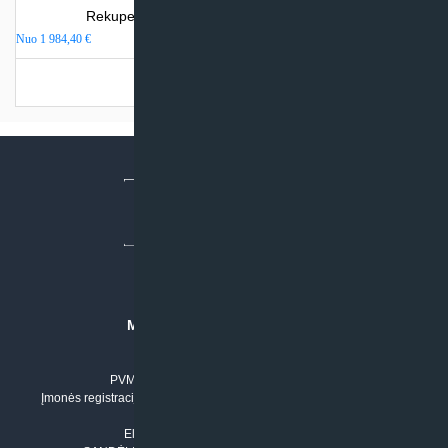
Rekuperatorius SystemAir SAVE VTR 150/B
Nuo
1 984,40
€
Turime sandėlyje
MB “KLIMATO SPRENDIMAI”
Įmonės kodas: 304842792
PVM mokėtojo numeris: LT100011803210
Įmonės registracijos adresas: Draugystės g. 17-1, LT-51229 Kaunas
Tel. Nr.:
+37061042778
El. paštas:
info@klimatosprendimai.lt