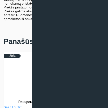
nemokamą pristatymą.
Prekės pristatomos visoje Lietuvos teritorijoje.
Prekes galima atsiimti nemokamai patiems, mūsų sandėlio
adresu: Rudmenos g. 5, Kaunas. Užsakymas turi būti pateiktas ir
apmokėtas iš anksto.
Panašūs produktai
- 30%
Rekuperatorius Komfovent DOMEKT CF 700 V
Nuo
3 172,86
€