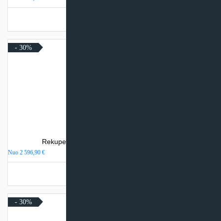
Turime sandėlyje
- 30%
Rekuperatorius Komfovent Domekt R 600 H
Nuo
2 596,90
€
Turime sandėlyje
- 30%