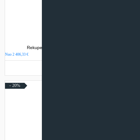
Rekuperatorius Komfovent Domekt R 450 V
Nuo
2 406,33
€
Turime sandėlyje
- 20%