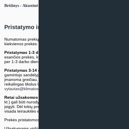
Brėžinys - Akustinė oro paskirstymo dėžė AOPD 200-14X75
Pristatymo informacija
Numatomas prekių pristatymo terminas nurodomas atskirai prie
kiekvienos prekės:
Pristatymas 1-3 d.d.
(Mūsų sandėlyje arba tiekėjo sandėlyje
esančios prekės, kurių atsiėmimą arba pristatymą galime suruošti
per 1-3 darbo dienas.)
Pristatymas 3-14 d.d. arba ilgiau*
(Tiekėjo sandėlyje arba
gamintojo sandėlyje esančios prekės. Prekė bus pristatyta kaip
įmanoma greičiau, tačiau tiekimo terminas gali skirtis. Jei
reikalingas tikslus terminas, iš anksto teiraukitės el. paštu:
vytautas@klimatosprendimai.lt
)
Retai užsakomos specifinės prekė
s (pvz. pramoninė įranga ir
kt.) gali būti nurodytos su preliminaria kaina, be galimybės jų
įsigyti. Dėl tokių prekių įsigijimo, tikslios kainos ir tiekimo termino
visada teiraukitės el. paštu:
vytautas@klimatosprendimai.lt
Prekės pristatomos naudojantis kurjerių tarnybų paslaugomis.
Užsakymams viršijantiems 300€ sumą visuomet taikome