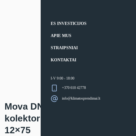
ES INVESTICIJOS
APIE MUS
STRAIPSNIAI
KONTAKTAI
I-V 9:00 - 18:00
+370 610 42778
info@klimatosprendimai.lt
Mova DN75 su fiksatoriumi
kolektoriaus dėžei KPD160-
12×75