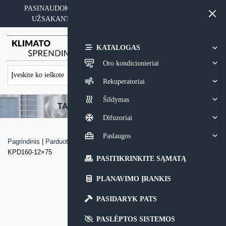
Skip
PASINAUDOKITE YPATINGAIS KAINOS PASIŪLYMAIS
to
UŽSAKANT ĮRANGĄ SU MONTAVIMO PASLAUGA
content
0,00
€
KATALOGAS
Oro kondicionieriai
Rekuperatoriai
Šildymas
Difuzoriai
Paslaugos
Pagrindinis
|
Parduotuvė
|
Mova DN75 su fiksatoriumi kolektoriaus dėžei
KPD160-12×75
PASITIKRINKITE SĄMATĄ
PLANAVIMO ĮRANKIS
PASIDARYK PATS
PASLĖPTOS SISTEMOS