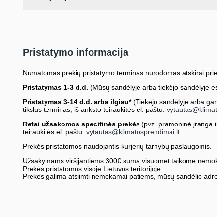
Pristatymo informacija
Numatomas prekių pristatymo terminas nurodomas atskirai prie
Pristatymas 1-3 d.d.
(Mūsų sandėlyje arba tiekėjo sandėlyje es
Pristatymas 3-14 d.d. arba ilgiau*
(Tiekėjo sandėlyje arba gami
tikslus terminas, iš anksto teiraukitės el. paštu:
vytautas@klimat
Retai užsakomos specifinės prekė
s (pvz. pramoninė įranga ir 
teiraukitės el. paštu:
vytautas@klimatosprendimai.lt
Prekės pristatomos naudojantis kurjerių tarnybų paslaugomis.
Užsakymams viršijantiems 300€ sumą visuomet taikome nemok
Prekės pristatomos visoje Lietuvos teritorijoje.
Prekes galima atsiimti nemokamai patiems, mūsų sandėlio adre