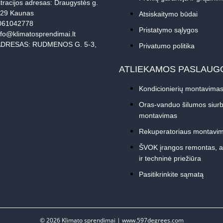
tracijos adresas: Draugystės g.
229 Kaunas
Atsiskaitymo būdai
061042778
Pristatymo sąlygos
nfo@klimatosprendimai.lt
DRESAS: RUDMENOS G. 5-3,
Privatumo politika
ATLIEKAMOS PASLAUG
Kondicionierių montavima
Oras-vanduo šilumos siurb
montavimas
Rekuperatoriaus montavi
ŠVOK įrangos remontas, 
ir techninė priežiūra
Pasitikrinkite sąmatą
© 2026
Klimato sprendimai
|
www.597degrees.com