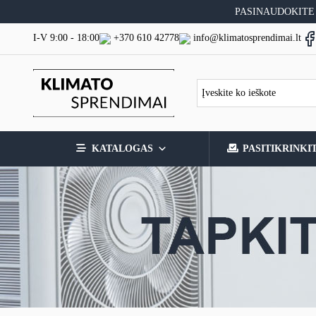
Skip
PASINAUDOKITE
to
content
I-V 9:00 - 18:00
+370 610 42778
info@klimatosprendimai.lt
KATALOGAS
PASITIKRINKI