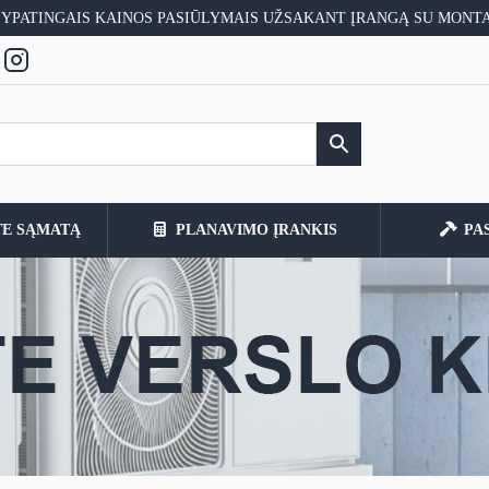
 YPATINGAIS KAINOS PASIŪLYMAIS UŽSAKANT ĮRANGĄ SU MONT
TE SĄMATĄ
PLANAVIMO ĮRANKIS
PA