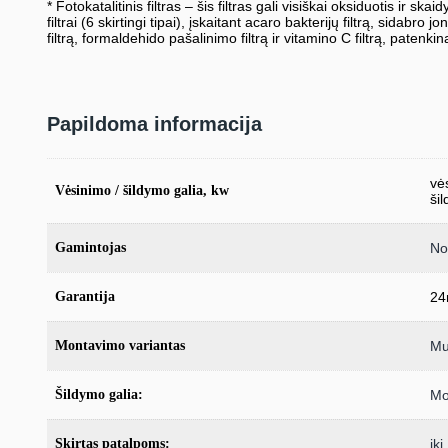
* Fotokatalitinis filtras – šis filtras gali visiškai oksiduotis ir s
filtrai (6 skirtingi tipai), įskaitant acaro bakterijų filtrą, sidabro jon
filtrą, formaldehido pašalinimo filtrą ir vitamino C filtrą, patenki
Papildoma informacija
vės
Vėsinimo / šildymo galia, kw
šil
Gamintojas
No
Garantija
24
Montavimo variantas
Mul
Šildymo galia:
Mo
Skirtas patalpoms:
ik