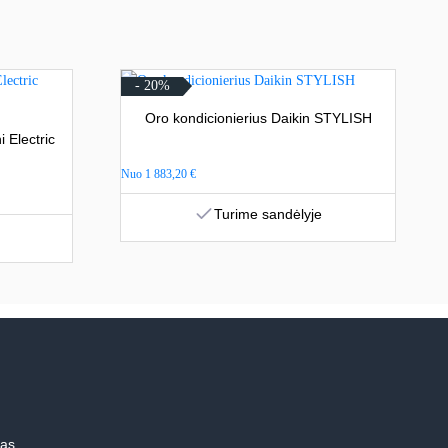
- 20%
Oro kondicionierius Daikin STYLISH
 Electric
Nuo
1 883,20
€
Turime sandėlyje
mas