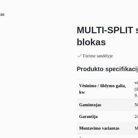
kas
MULTI-SPLIT s
blokas
Turime sandėlyje
Produkto specifikaci
v
Vėsinimo / šildymo galia,
(i
kw
9
Gamintojas
N
Garantija
2
Montavimo variantas
M