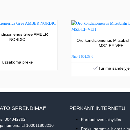
ndicionierius Gree AMBER
NORDIC
Oro kondicionierius Mitsubishi
MSZ-EF-VEH
Nuo
1 661,33
€
Užsakoma prekė
Turime sandėlyje
MATO SPRENDIMAI”
PERKANT INTERNETU
s: 304842792
Parduotuvės taisyklės
jo numeris: LT100011803210
Prekių garantija ir grąžini