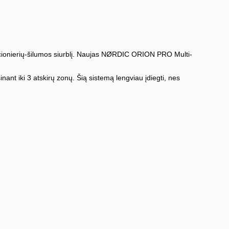
dicionierių-šilumos siurblį. Naujas NØRDIC ORION PRO Multi-
nant iki 3 atskirų zonų. Šią sistemą lengviau įdiegti, nes