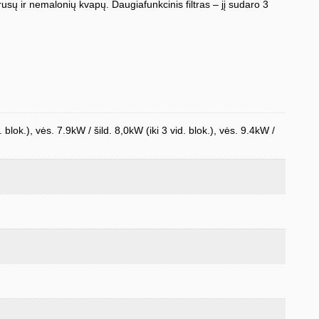
, virusų ir nemalonių kvapų. Daugiafunkcinis filtras – jį sudaro 3
. blok.), vės. 7.9kW / šild. 8,0kW (iki 3 vid. blok.), vės. 9.4kW /