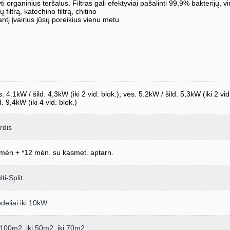
kaidyti organinius teršalus. Filtras gali efektyviai pašalinti 99,9% bakterijų
ų filtrą, katechino filtrą, chitino
nantį įvairius jūsų poreikius vienu metu
. 4.1kW / šild. 4,3kW (iki 2 vid. blok.), vės. 5.2kW / šild. 5,3kW (iki 2 vid
d. 9,4kW (iki 4 vid. blok.)
rdis
mėn + *12 mėn. su kasmet. aptarn.
ti-Split
deliai iki 10kW
i 100m2
,
iki 50m2
,
iki 70m2