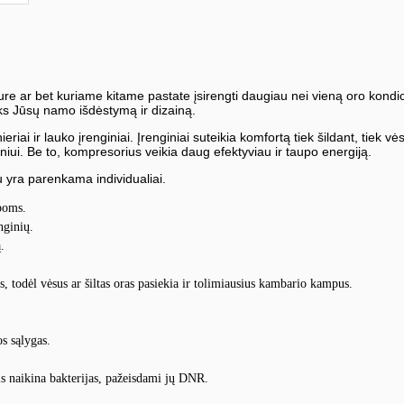
iure ar bet kuriame kitame pastate įsirengti daugiau nei vieną oro kon
tiks Jūsų namo išdėstymą ir dizainą.
 ir lauko įrenginiai. Įrenginiai suteikia komfortą tiek šildant, tiek vėsi
niui. Be to, kompresorius veikia daug efektyviau ir taupo energiją.
 yra parenkama individualiai.
poms.
nginių.
.
is, todėl vėsus ar šiltas oras pasiekia ir tolimiausius kambario kampus.
os sąlygas.
 naikina bakterijas, pažeisdami jų DNR.