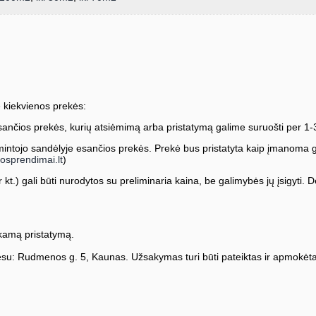
 kiekvienos prekės:
ančios prekės, kurių atsiėmimą arba pristatymą galime suruošti per 1-
ntojo sandėlyje esančios prekės. Prekė bus pristatyta kaip įmanoma greič
osprendimai.lt
)
kt.) gali būti nurodytos su preliminaria kaina, be galimybės jų įsigyti. Dė
amą pristatymą.
su: Rudmenos g. 5, Kaunas. Užsakymas turi būti pateiktas ir apmokėta