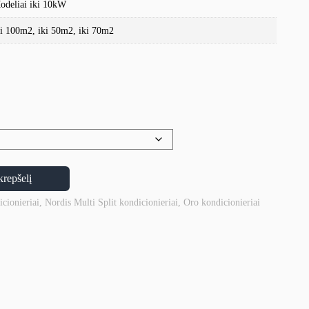
odeliai iki 10kW
ki 100m2, iki 50m2, iki 70m2
krepšelį
icionieriai
,
Nordis Multi Split kondicionieriai
,
Oro kondicionieriai