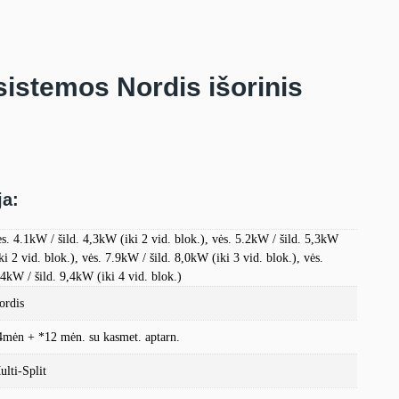
istemos Nordis išorinis
ja:
ės. 4.1kW / šild. 4,3kW (iki 2 vid. blok.), vės. 5.2kW / šild. 5,3kW
ki 2 vid. blok.), vės. 7.9kW / šild. 8,0kW (iki 3 vid. blok.), vės.
.4kW / šild. 9,4kW (iki 4 vid. blok.)
ordis
4mėn + *12 mėn. su kasmet. aptarn.
ulti-Split