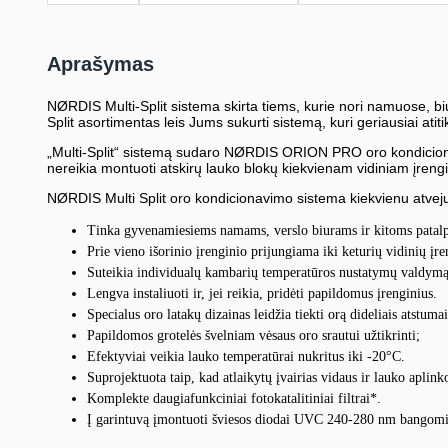
Aprašymas
NØRDIS Multi-Split sistema skirta tiems, kurie nori namuose, b
Split asortimentas leis Jums sukurti sistemą, kuri geriausiai ati
„Multi-Split“ sistemą sudaro NØRDIS ORION PRO oro kondicionieriai
nereikia montuoti atskirų lauko blokų kiekvienam vidiniam įrengi
NØRDIS Multi Split oro kondicionavimo sistema kiekvienu atveju
Tinka gyvenamiesiems namams, verslo biurams ir kitoms patal
Prie vieno išorinio įrenginio prijungiama iki keturių vidinių įre
Suteikia individualų kambarių temperatūros nustatymų valdymą
Lengva instaliuoti ir, jei reikia, pridėti papildomus įrenginius.
Specialus oro latakų dizainas leidžia tiekti orą dideliais atstuma
Papildomos grotelės švelniam vėsaus oro srautui užtikrinti;
Efektyviai veikia lauko temperatūrai nukritus iki -20°C.
Suprojektuota taip, kad atlaikytų įvairias vidaus ir lauko aplink
Komplekte daugiafunkciniai fotokatalitiniai filtrai*.
Į garintuvą įmontuoti šviesos diodai UVC 240-280 nm bangomis