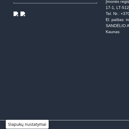
Įmonės regis
17-1, LT-51
Tel. Nr.:
+37
El. paštas:
i
SANDĖLIO A
Kaunas
Slapukų nustatymai