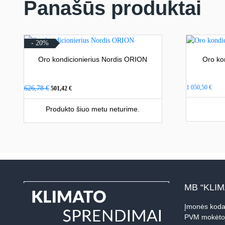
Panašūs produktai
- 20%
Oro kondicionierius Nordis ORION
Oro ko
Original
Current
1 050,50
€
626,78
€
501,42
€
price
price
was:
is:
Produkto šiuo metu neturime.
626,78 €.
501,42 €.
MB “KLI
Įmonės koda
PVM mokėto