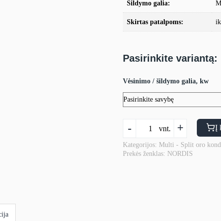
Šildymo galia:
M
Skirtas patalpoms:
i
Pasirinkite variantą:
Vėsinimo / šildymo galia, kw
produkto
-
+
Į 
vnt.
kiekis:
MULTI-
Kategorijos:
Multi - Split oro kond
Prekės ženklas:
NORDIS
SPLIT
sistemos
Nordis
išorinis
blokas
ija