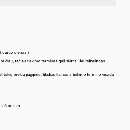
3 darbo dienas.)
iau, tačiau tiekimo terminas gali skirtis. Jei reikalingas
l tokių prekių įsigijimo, tikslios kainos ir tiekimo termino visada
s iš anksto.