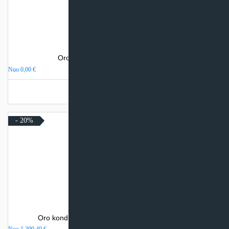
Oro kondicionierius Sinclair VISION
Nuo
0,00
€
Turime sandėlyje
- 20%
Oro kondicionierius Daikin NORDIC COMFORA