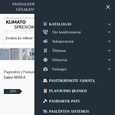
Skip
PASINAUDOKITE YPATINGAIS KAINOS PASIŪLYMAIS
to
UŽSAKANT ĮRANGĄ SU MONTAVIMO PASLAUGA
content
0,00
€
KATALOGAS
Oro kondicionieriai
Rekuperatoriai
Šildymas
Difuzoriai
Paslaugos
Pagrindinis
|
Parduotuvė
|
MULTI-SPLIT sistemos išorinis lauko blokas
Daikin MXM-A
PASITIKRINKITE SĄMATĄ
PLANAVIMO ĮRANKIS
- 20%
PASIDARYK PATS
PASLĖPTOS SISTEMOS