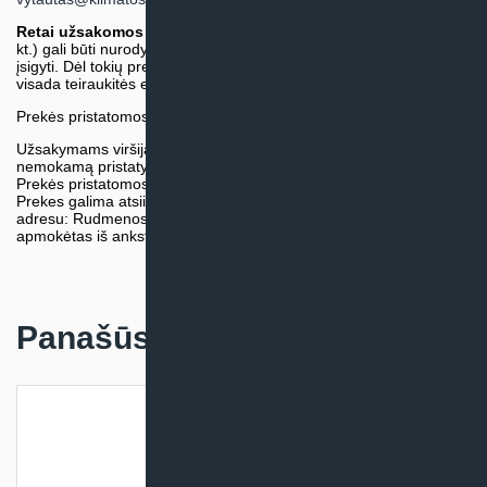
Retai užsakomos specifinės prekė
s (pvz. pramoninė įranga ir
kt.) gali būti nurodytos su preliminaria kaina, be galimybės jų
įsigyti. Dėl tokių prekių įsigijimo, tikslios kainos ir tiekimo termino
visada teiraukitės el. paštu:
vytautas@klimatosprendimai.lt
Prekės pristatomos naudojantis kurjerių tarnybų paslaugomis.
Užsakymams viršijantiems 300€ sumą visuomet taikome
nemokamą pristatymą.
Prekės pristatomos visoje Lietuvos teritorijoje.
Prekes galima atsiimti nemokamai patiems, mūsų sandėlio
adresu: Rudmenos g. 5, Kaunas. Užsakymas turi būti pateiktas ir
apmokėtas iš anksto.
Panašūs produktai