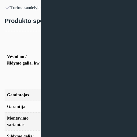
Turime sandėlyje
Produkto specifikacija:
vės. 4,0kW / šild. 4,2kW (iki 2 vid. blok.), vės.
5,0kW / šild. 5,6kW (iki 2 vid. blok.), vės.
6.8kW / šild. 8,6kW (iki 2 vid. blok.), vės.
4,0kW / šild. 4,6kW (iki 3 vid. blok.), vės.
Vėsinimo /
5.2kW / šild. 6,8kW (iki 3 vid. blok.), vės.
šildymo galia, kw
6.8kW / šild. 8,6kW (iki 3 vid. blok.), vės.
6.8kW / šild. 8,6kW (iki 4 vid. blok.), vės.
8,0kW / šild. 9,6kW (iki 4 vid. blok.), vės.
9,0kW / šild. 10,0kW (iki 5 vid. blok.)
Gamintojas
Daikin
Garantija
24mėn + *12 mėn. su kasmet. aptarn.
Montavimo
Multi-Split
variantas
Šildymo galia:
Modeliai iki 10kW