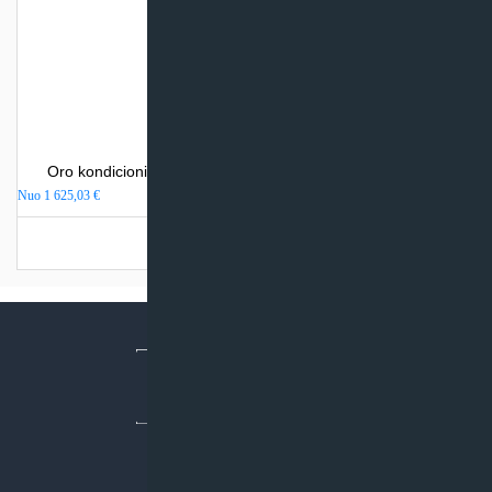
Oro kondicionierius Mitsubishi Heavy Industries SRK-ZSX
Nuo
1 625,03
€
Turime sandėlyje