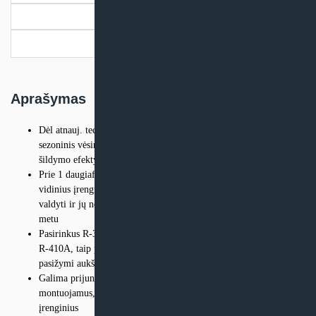
MXM-
Papildoma informacija
A
Pristatymo informacija
Aprašymas
Dėl atnauj. technologijos ir integruotų išman. technologijų
sezoninis vėsinimo efektyvumas padidėja iki A+++, o sezoninis
šildymo efektyvumas padidėja iki A++
Prie 1 daugiafunkcio išorinio įrenginio galima prijungti 2-5
vidinius įrenginius; visus vidinius įrenginius galima atskirai
valdyti ir jų nereikia įrengti toje pačioje patalpoje arba tuo pačiu
metu
Pasirinkus R-32 gaminį sumažėja žala aplinka 68 %, lyginant su
R-410A, taip pat tiesiogiai sunaudojama mažiau energijos, nes
pasižymi aukštu energijos efektyvumu
Galima prijungti skirtingų tipų vidinius įrenginius: pvz., ant sienos
montuojamus, prie lubų montuojamą kasetę, į lubas įleistus
įrenginius