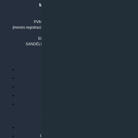
MB “KLIMATO SPRENDIMAI”
Įmonės kodas: 304842792
PVM mokėtojo numeris: LT100011803210
Įmonės registracijos adresas: Draugystės g. 17-1, LT-51229 Kaunas
Tel. Nr.:
+37061042778
El. paštas:
info@klimatosprendimai.lt
SANDĖLIO ADRESAS: RUDMENOS G. 5-3, Kaunas
PERKANT INTERNETU
Parduotuvės taisyklės
Prekių garantija ir grąžinimas
Atsiskaitymo būdai
Pristatymo sąlygos
Privatumo politika
ATLIEKAMOS PASLAUGOS
Kondicionierių montavimas
Oras-vanduo šilumos siurblių montavimas