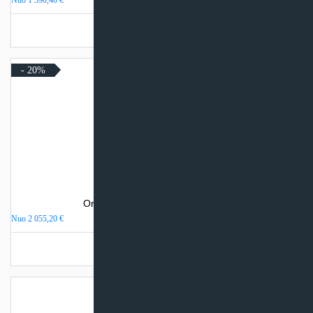
Nuo
1 390,40
€
Turime sandėlyje
- 20%
Oro kondicionierius Daikin Emura
Nuo
2 055,20
€
Turime sandėlyje