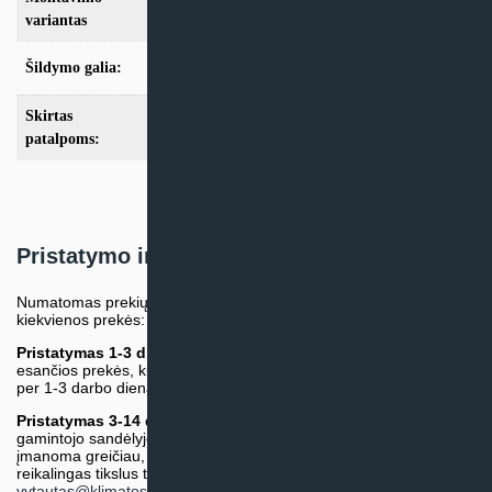
Multi-Split
variantas
Šildymo galia:
Modeliai iki 10kW
Skirtas
iki 100m2
,
iki 50m2
,
iki 70m2
patalpoms:
Pristatymo informacija
Numatomas prekių pristatymo terminas nurodomas atskirai prie
kiekvienos prekės:
Pristatymas 1-3 d.d.
(Mūsų sandėlyje arba tiekėjo sandėlyje
esančios prekės, kurių atsiėmimą arba pristatymą galime suruošti
per 1-3 darbo dienas.)
Pristatymas 3-14 d.d. arba ilgiau*
(Tiekėjo sandėlyje arba
gamintojo sandėlyje esančios prekės. Prekė bus pristatyta kaip
įmanoma greičiau, tačiau tiekimo terminas gali skirtis. Jei
reikalingas tikslus terminas, iš anksto teiraukitės el. paštu:
vytautas@klimatosprendimai.lt
)