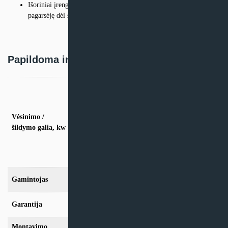
Išoriniai įrenginiai, įrengti su stūmokliniu kompresoriumi,
pagarsėję dėl savo tylaus veikimo ir didelio energijos našumo
Papildoma informacija
vės. 4,0kW / šild. 4,2kW (iki 2 vid. blok.),
vės. 5,0kW / šild. 5,6kW (iki 2 vid. blok.),
vės. 6.8kW / šild. 8,6kW (iki 2 vid. blok.),
vės. 4,0kW / šild. 4,6kW (iki 3 vid. blok.),
Vėsinimo /
vės. 5.2kW / šild. 6,8kW (iki 3 vid. blok.),
šildymo galia, kw
vės. 6.8kW / šild. 8,6kW (iki 3 vid. blok.),
vės. 6.8kW / šild. 8,6kW (iki 4 vid. blok.),
vės. 8,0kW / šild. 9,6kW (iki 4 vid. blok.),
vės. 9,0kW / šild. 10,0kW (iki 5 vid. blok.)
Gamintojas
Daikin
Garantija
24mėn + *12 mėn. su kasmet. aptarn.
Montavimo