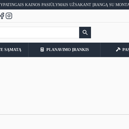
 YPATINGAIS KAINOS PASIŪLYMAIS UŽSAKANT ĮRANGĄ SU MONT
TE SĄMATĄ
PLANAVIMO ĮRANKIS
PA