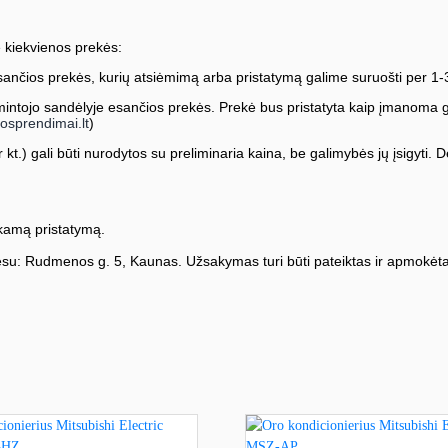
 kiekvienos prekės:
ančios prekės, kurių atsiėmimą arba pristatymą galime suruošti per 1-
ntojo sandėlyje esančios prekės. Prekė bus pristatyta kaip įmanoma greič
osprendimai.lt
)
kt.) gali būti nurodytos su preliminaria kaina, be galimybės jų įsigyti. Dė
amą pristatymą.
su: Rudmenos g. 5, Kaunas. Užsakymas turi būti pateiktas ir apmokėta