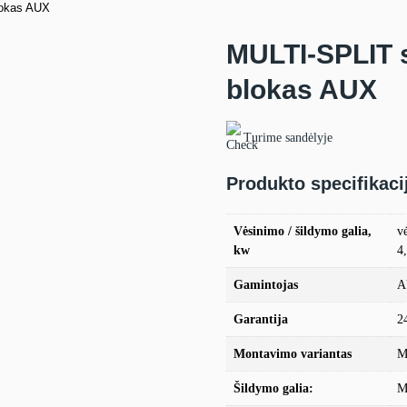
lokas AUX
MULTI-SPLIT s
blokas AUX
Turime sandėlyje
Produkto specifikaci
Vėsinimo / šildymo galia,
v
kw
4
Gamintojas
A
Garantija
2
Montavimo variantas
M
Šildymo galia:
M