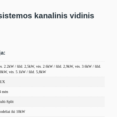
istemos kanalinis vidinis
ja:
ės. 2.2kW / šild. 2,5kW, vės. 2.6kW / šild. 2,9kW, vės. 3.6kW / šild.
,0kW, vės. 5.1kW / šild. 5,8kW
UX
4 mėn
ulti-Split
odeliai iki 10kW