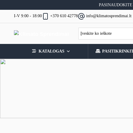
Skip
PASINAUDOKITE
to
content
I-V 9:00 - 18:00
+370 610 42778
info@klimatosprendimai.lt
KATALOGAS
PASITIKRINKI