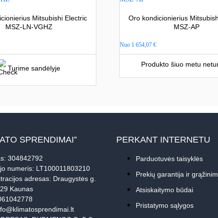
cionierius Mitsubishi Electric
Oro kondicionierius Mitsubishi
MSZ-LN-VGHZ
MSZ-AP
Nuo
1 654,07
€
Produkto šiuo metu netu
Turime sandėlyje
MATO SPRENDIMAI”
PERKANT INTERNETU
s: 304842792
Parduotuvės taisyklės
jo numeris: LT100011803210
Prekių garantija ir grąžini
tracijos adresas: Draugystės g.
229 Kaunas
Atsiskaitymo būdai
061042778
Pristatymo sąlygos
nfo@klimatosprendimai.lt