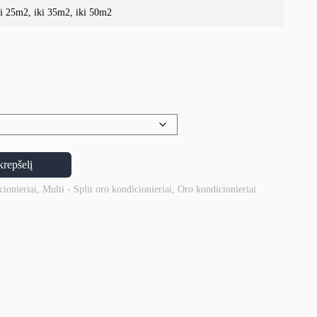
ki 25m2, iki 35m2, iki 50m2
krepšelį
cionieriai
,
Multi - Split oro kondicionieriai
,
Oro kondicionieriai