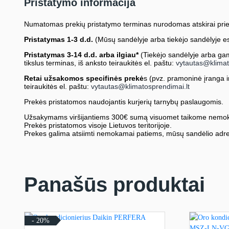
Pristatymo informacija
Numatomas prekių pristatymo terminas nurodomas atskirai prie
Pristatymas 1-3 d.d.
(Mūsų sandėlyje arba tiekėjo sandėlyje es
Pristatymas 3-14 d.d. arba ilgiau*
(Tiekėjo sandėlyje arba gami
tikslus terminas, iš anksto teiraukitės el. paštu:
vytautas@klimat
Retai užsakomos specifinės prekė
s (pvz. pramoninė įranga ir 
teiraukitės el. paštu:
vytautas@klimatosprendimai.lt
Prekės pristatomos naudojantis kurjerių tarnybų paslaugomis.
Užsakymams viršijantiems 300€ sumą visuomet taikome nemok
Prekės pristatomos visoje Lietuvos teritorijoje.
Prekes galima atsiimti nemokamai patiems, mūsų sandėlio adre
Panašūs produktai
- 20%