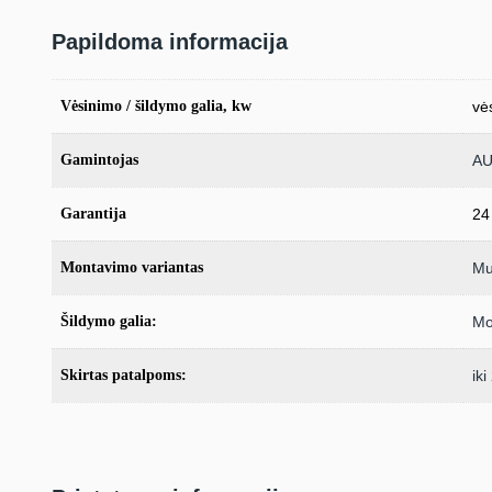
Papildoma informacija
Vėsinimo / šildymo galia, kw
vė
Gamintojas
A
Garantija
24
Montavimo variantas
Mul
Šildymo galia:
Mo
Skirtas patalpoms:
ik