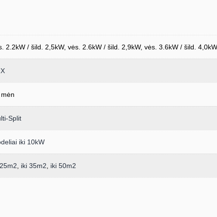
s. 2.2kW / šild. 2,5kW, vės. 2.6kW / šild. 2,9kW, vės. 3.6kW / šild. 4,0kW
UX
 mėn
ti-Split
deliai iki 10kW
i 25m2
,
iki 35m2
,
iki 50m2