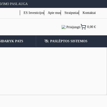
AVIMO PASLAUGA
ES Investicijos
Apie mus
Straipsniai
Kontaktai
0,00
€
Prisijungti
SIDARYK PATS
PASLĖPTOS SISTEMOS