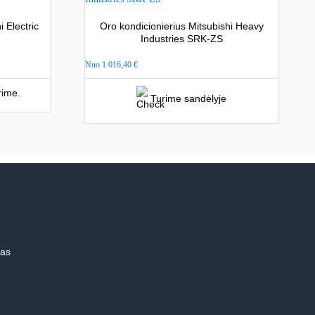
 Electric
Oro kondicionierius Mitsubishi Heavy
Industries SRK-ZS
Nuo
1 016,40
€
rime.
Turime sandėlyje
mas