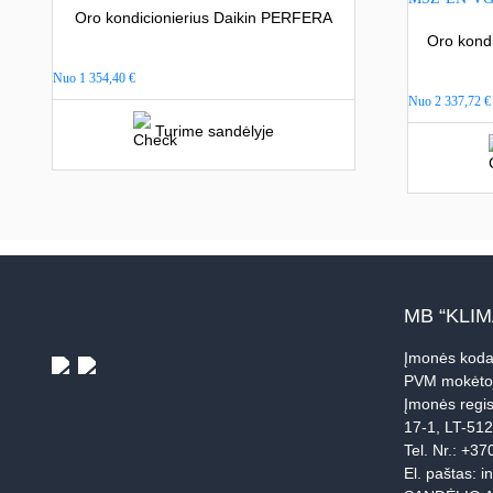
Oro kondicionierius Daikin PERFERA
Oro kondi
Nuo
1 354,40
€
Nuo
2 337,72
€
Turime sandėlyje
MB “KLI
Įmonės koda
PVM mokėto
Įmonės regis
17-1, LT-51
Tel. Nr.:
+37
El. paštas:
i