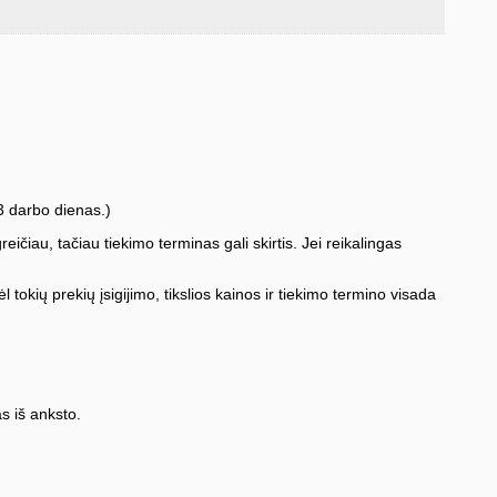
3 darbo dienas.)
iau, tačiau tiekimo terminas gali skirtis. Jei reikalingas
l tokių prekių įsigijimo, tikslios kainos ir tiekimo termino visada
s iš anksto.