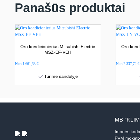
Panašūs produktai
Oro kondicionierius Mitsubishi Electric
Oro kondi
MSZ-EF-VEH
Nuo
1 661,33
€
Nuo
2 337,72
€
Turime sandėlyje
MB “KLI
Įmonės koda
PVM mokėto