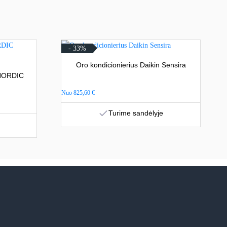
- 33%
Oro kondicionierius Daikin Sensira
 NORDIC
Nuo
825,60
€
Turime sandėlyje