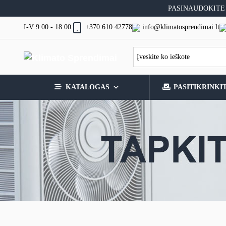
Skip
PASINAUDOKITE
to
content
I-V 9:00 - 18:00
info@klimatosprendimai.lt
+370 610 42778
KATALOGAS
PASITIKRINKI