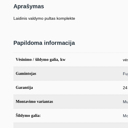
Aprašymas
Laidinis valdymo pultas komplekte
Papildoma informacija
Vėsinimo / šildymo galia, kw
vė
Gamintojas
Fuj
Garantija
24
Montavimo variantas
Mul
Šildymo galia:
Mo