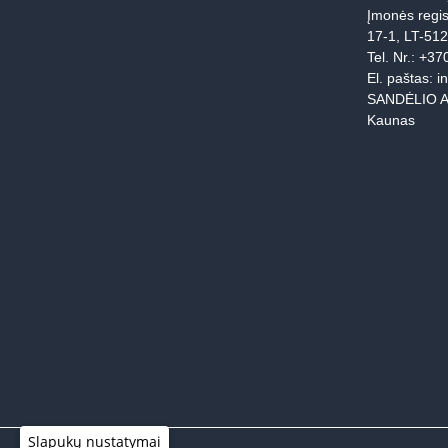
Įmonės regis
17-1, LT-51
Tel. Nr.:
+37
El. paštas:
i
SANDĖLIO A
Kaunas
Slapukų nustatymai