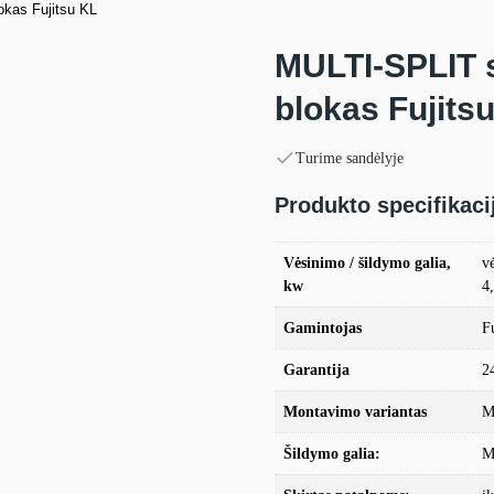
okas Fujitsu KL
MULTI-SPLIT s
blokas Fujits
Turime sandėlyje
Produkto specifikaci
Vėsinimo / šildymo galia,
v
kw
4
Gamintojas
F
Garantija
2
Montavimo variantas
M
Šildymo galia:
M