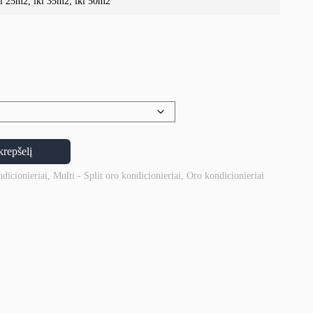
ki 25m2, iki 35m2, iki 50m2
krepšelį
ndicionieriai
,
Multi - Split oro kondicionieriai
,
Oro kondicionieriai