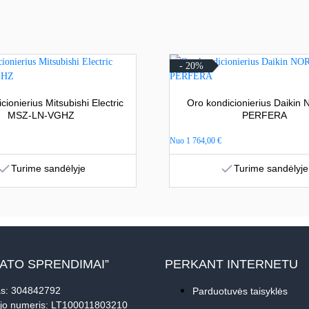
- 20%
cionierius Mitsubishi Electric
Oro kondicionierius Daikin
MSZ-LN-VGHZ
PERFERA
Nuo
1 764,00
€
Turime sandėlyje
Turime sandėlyje
MATO SPRENDIMAI”
PERKANT INTERNETU
s: 304842792
Parduotuvės taisyklės
jo numeris: LT100011803210