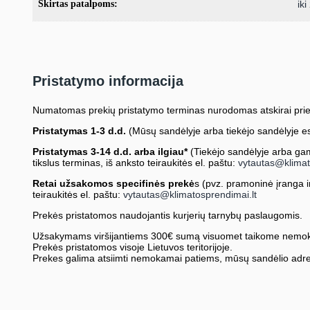
Skirtas patalpoms:
ik
Pristatymo informacija
Numatomas prekių pristatymo terminas nurodomas atskirai prie
Pristatymas 1-3 d.d.
(Mūsų sandėlyje arba tiekėjo sandėlyje es
Pristatymas 3-14 d.d. arba ilgiau*
(Tiekėjo sandėlyje arba gami
tikslus terminas, iš anksto teiraukitės el. paštu:
vytautas@klimat
Retai užsakomos specifinės prekė
s (pvz. pramoninė įranga ir 
teiraukitės el. paštu:
vytautas@klimatosprendimai.lt
Prekės pristatomos naudojantis kurjerių tarnybų paslaugomis.
Užsakymams viršijantiems 300€ sumą visuomet taikome nemok
Prekės pristatomos visoje Lietuvos teritorijoje.
Prekes galima atsiimti nemokamai patiems, mūsų sandėlio adre