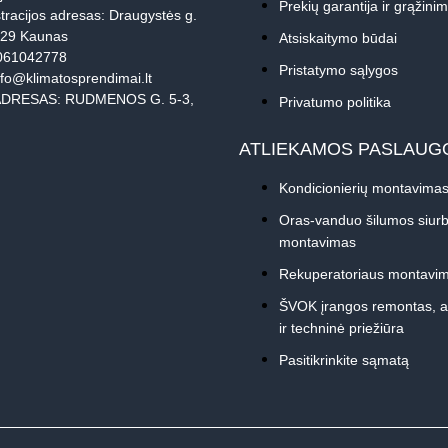
Prekių garantija ir grąžini
tracijos adresas: Draugystės g.
229 Kaunas
Atsiskaitymo būdai
061042778
Pristatymo sąlygos
nfo@klimatosprendimai.lt
DRESAS: RUDMENOS G. 5-3,
Privatumo politika
ATLIEKAMOS PASLAUG
Kondicionierių montavima
Oras-vanduo šilumos siurb
montavimas
Rekuperatoriaus montavi
ŠVOK įrangos remontas, 
ir techninė priežiūra
Pasitikrinkite sąmatą