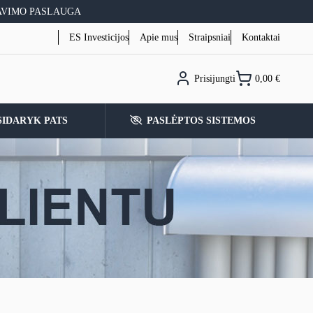
AVIMO PASLAUGA
ES Investicijos
Apie mus
Straipsniai
Kontaktai
Prisijungti
0,00
€
SIDARYK PATS
PASLĖPTOS SISTEMOS