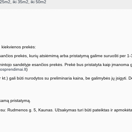
i 25m2
,
iki 35m2
,
iki 50m2
 kiekvienos prekės:
ančios prekės, kurių atsiėmimą arba pristatymą galime suruošti per 1-
ntojo sandėlyje esančios prekės. Prekė bus pristatyta kaip įmanoma greič
osprendimai.lt
)
kt.) gali būti nurodytos su preliminaria kaina, be galimybės jų įsigyti. Dė
amą pristatymą.
su: Rudmenos g. 5, Kaunas. Užsakymas turi būti pateiktas ir apmokėta