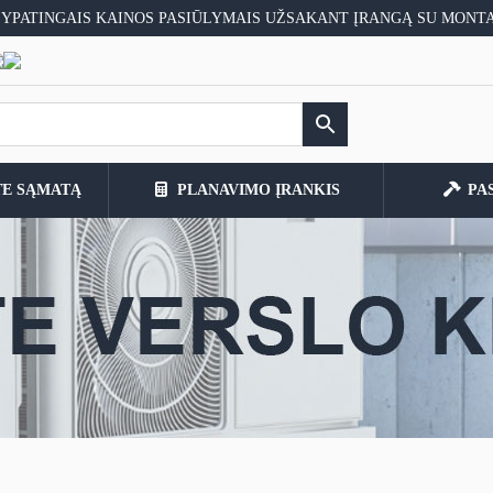
 YPATINGAIS KAINOS PASIŪLYMAIS UŽSAKANT ĮRANGĄ SU MONT
TE SĄMATĄ
PLANAVIMO ĮRANKIS
PA