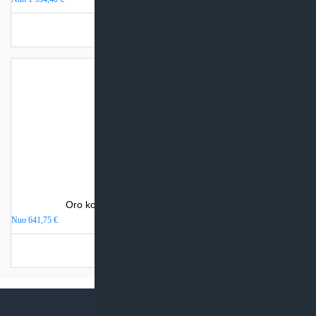
Turime sandėlyje
Oro kondicionierius Gree LOMO NORDIC
Nuo
641,75
€
Turime sandėlyje