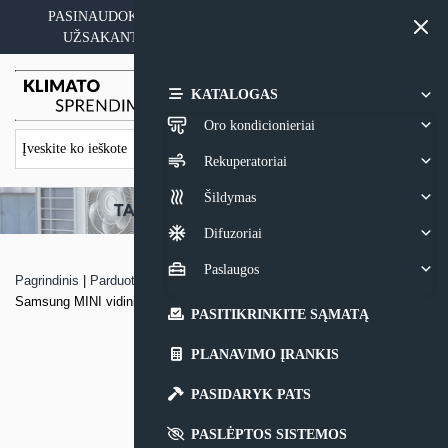
Skip
PASINAUDOKITE YPATINGAIS KAINOS PASIŪLYMAIS
to
UŽSAKANT ĮRANGĄ SU MONTAVIMO PASLAUGA
content
0,00
€
KATALOGAS
Oro kondicionieriai
Rekuperatoriai
Šildymas
Difuzoriai
Paslaugos
Pagrindinis
|
Parduotuvė
|
Multi – Split sistemos kasetinis keturkryptis
Samsung MINI vidinis blokas
PASITIKRINKITE SĄMATĄ
PLANAVIMO ĮRANKIS
PASIDARYK PATS
PASLĖPTOS SISTEMOS