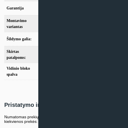
Garantija
24 mėn
Montavimo
Multi-Split
variantas
Šildymo galia:
Modeliai iki 10kW
Skirtas
iki 25m2
,
iki 35m2
,
iki 50m2
patalpoms:
Vidinio bloko
Balta
spalva
Pristatymo informacija
Numatomas prekių pristatymo terminas nurodomas atskirai prie
kiekvienos prekės: