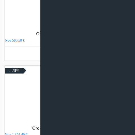
Oro kondicionierius Gree PULAR
Nuo
586,50
€
Turime sandėlyje
- 20%
Oro kondicionierius Daikin PERFERA
Nuo
1 354,40
€