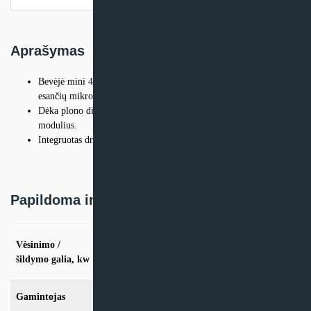
Aprašymas
Bevėjė mini 4-kryptė kasetė išstumia orą per 9000 skydelyje
esančių mikro oro skylių.
Dėka plono dizaino ir nedidelio svorio tinka į 600×600 lubų
modulius.
Integruotas drėgmės jutiklis.
Papildoma informacija
vės. 1.6kW / šild. 2,0kW, vės. 2.0kW / šild.
Vėsinimo /
2,2kW, vės. 2.6kW / šild. 2,9kW, vės. 3.5kW
šildymo galia, kw
/ šild. 3,8kW, vės. 5.2kW / šild. 5,6kW
Gamintojas
Samsung