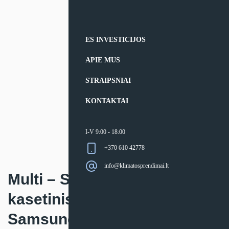
ES INVESTICIJOS
APIE MUS
STRAIPSNIAI
KONTAKTAI
I-V 9:00 - 18:00
+370 610 42778
info@klimatosprendimai.lt
Multi – Split sistemos
kasetinis keturkryptis
Samsung MINI vidinis blokas