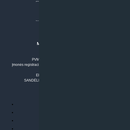
MB “KLIMATO SPRENDIMAI”
Įmonės kodas: 304842792
PVM mokėtojo numeris: LT100011803210
Įmonės registracijos adresas: Draugystės g. 17-1, LT-51229 Kaunas
Tel. Nr.:
+37061042778
El. paštas:
info@klimatosprendimai.lt
SANDĖLIO ADRESAS: RUDMENOS G. 5-3, Kaunas
PERKANT INTERNETU
Parduotuvės taisyklės
Prekių garantija ir grąžinimas
Atsiskaitymo būdai
Pristatymo sąlygos