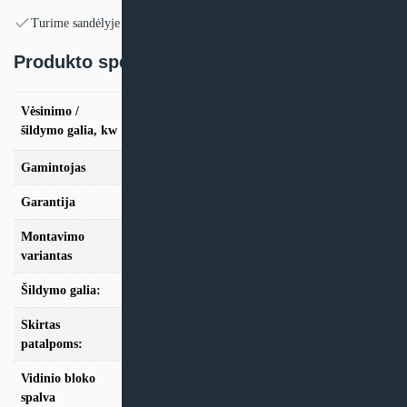
Turime sandėlyje
Produkto specifikacija:
vės. 1.6kW / šild. 2,0kW, vės. 2.0kW / šild.
Vėsinimo /
2,2kW, vės. 2.6kW / šild. 2,9kW, vės. 3.5kW /
šildymo galia, kw
šild. 3,8kW, vės. 5.2kW / šild. 5,6kW
Gamintojas
Samsung
Garantija
24 mėn
Montavimo
Multi-Split
variantas
Šildymo galia:
Modeliai iki 10kW
Skirtas
iki 25m2, iki 35m2, iki 50m2
patalpoms:
Vidinio bloko
Balta
spalva