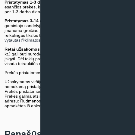
Pristatymas 1-3 d.d.
(Mūsų sandėlyje arba tiekėjo sandėlyje
esančios prekės, kurių atsiėmimą arba pristatymą galime suruošti
per 1-3 darbo dienas.)
Pristatymas 3-14 d.d. arba ilgiau*
(Tiekėjo sandėlyje arba
gamintojo sandėlyje esančios prekės. Prekė bus pristatyta kaip
įmanoma greičiau, tačiau tiekimo terminas gali skirtis. Jei
reikalingas tikslus terminas, iš anksto teiraukitės el. paštu:
vytautas@klimatosprendimai.lt
)
Retai užsakomos specifinės prekė
s (pvz. pramoninė įranga ir
kt.) gali būti nurodytos su preliminaria kaina, be galimybės jų
įsigyti. Dėl tokių prekių įsigijimo, tikslios kainos ir tiekimo termino
visada teiraukitės el. paštu:
vytautas@klimatosprendimai.lt
Prekės pristatomos naudojantis kurjerių tarnybų paslaugomis.
Užsakymams viršijantiems 300€ sumą visuomet taikome
nemokamą pristatymą.
Prekės pristatomos visoje Lietuvos teritorijoje.
Prekes galima atsiimti nemokamai patiems, mūsų sandėlio
adresu: Rudmenos g. 5, Kaunas. Užsakymas turi būti pateiktas ir
apmokėtas iš anksto.
Panašūs produktai