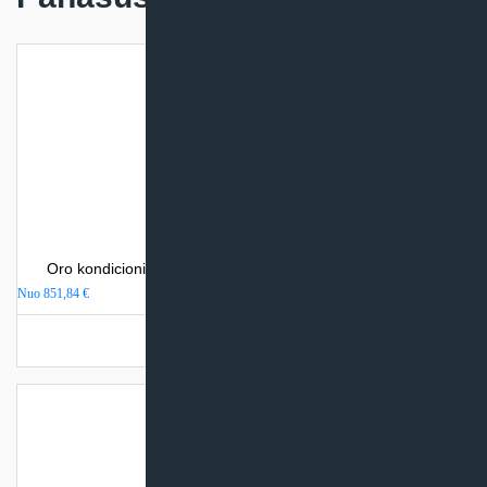
Oro kondicionierius Mitsubishi Heavy Industries SRK-ZSP
Nuo
851,84
€
Turime sandėlyje