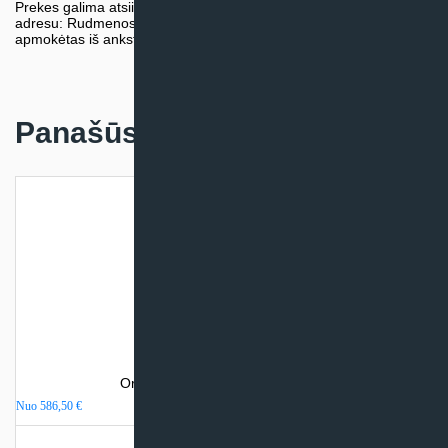
Prekes galima atsiimti nemokamai patiems, mūsų sandėlio
adresu: Rudmenos g. 5, Kaunas. Užsakymas turi būti pateiktas ir
apmokėtas iš anksto.
Panašūs produktai
Oro kondicionierius Gree PULAR
Nuo
586,50
€
Turime sandėlyje