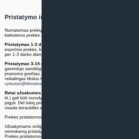
Pristatymo informacija
Numatomas prekių pristatymo terminas nurodomas atskirai prie
kiekvienos prekės:
Pristatymas 1-3 d.d.
(Mūsų sandėlyje arba tiekėjo sandėlyje
esančios prekės, kurių atsiėmimą arba pristatymą galime suruošti
per 1-3 darbo dienas.)
Pristatymas 3-14 d.d. arba ilgiau*
(Tiekėjo sandėlyje arba
gamintojo sandėlyje esančios prekės. Prekė bus pristatyta kaip
įmanoma greičiau, tačiau tiekimo terminas gali skirtis. Jei
reikalingas tikslus terminas, iš anksto teiraukitės el. paštu:
vytautas@klimatosprendimai.lt
)
Retai užsakomos specifinės prekė
s (pvz. pramoninė įranga ir
kt.) gali būti nurodytos su preliminaria kaina, be galimybės jų
įsigyti. Dėl tokių prekių įsigijimo, tikslios kainos ir tiekimo termino
visada teiraukitės el. paštu:
vytautas@klimatosprendimai.lt
Prekės pristatomos naudojantis kurjerių tarnybų paslaugomis.
Užsakymams viršijantiems 300€ sumą visuomet taikome
nemokamą pristatymą.
Prekės pristatomos visoje Lietuvos teritorijoje.