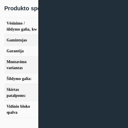
Produkto specifikacija:
Vėsinimo /
vės. 2.8kW / šild. 3,0kW, vės. 3.6kW / šild.
šildymo galia, kw
3,9kW, vės. 5,0kW / šild. 5,6kW
Gamintojas
AUX
Garantija
24 mėn
Montavimo
Multi-Split
variantas
Šildymo galia:
Modeliai iki 10kW
Skirtas
iki 35m2, iki 50m2
patalpoms:
Vidinio bloko
Balta
spalva