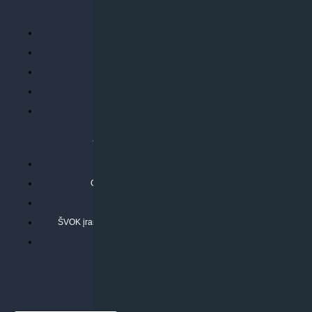
PERKANT INTERNETU
Parduotuvės taisyklės
Prekių garantija ir grąžinimas
Atsiskaitymo būdai
Pristatymo sąlygos
Privatumo politika
ATLIEKAMOS PASLAUGOS
Kondicionierių montavimas
Oras-vanduo šilumos siurblių montavimas
Rekuperatoriaus montavimas
ŠVOK įrangos remontas, aptarnavimas ir techninė priežiūra
Pasitikrinkite sąmatą