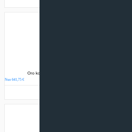
Oro kondicionierius Gree LOMO NORDIC
Nuo
641,75
€
Turime sandėlyje