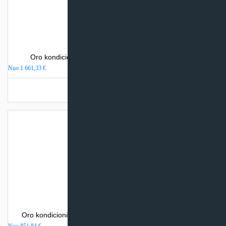
Oro kondicionierius Mitsubishi Electric MSZ-EF-VEH
Nuo
1 661,33
€
Turime sandėlyje
Oro kondicionierius Mitsubishi Heavy Industries SRK-ZSP
Nuo
851,84
€