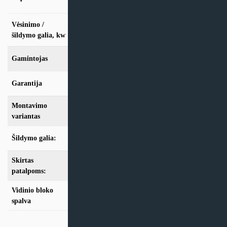
Vėsinimo /
vės. 2.8kW / šild. 3,0kW, vės. 3.6kW / šild.
3,9kW, vės. 5,0kW / šild. 5,6kW
šildymo galia, kw
Gamintojas
AUX
Garantija
24 mėn
Montavimo
Multi-Split
variantas
Šildymo galia:
Modeliai iki 10kW
Skirtas
iki 35m2
,
iki 50m2
patalpoms:
Vidinio bloko
Balta
spalva