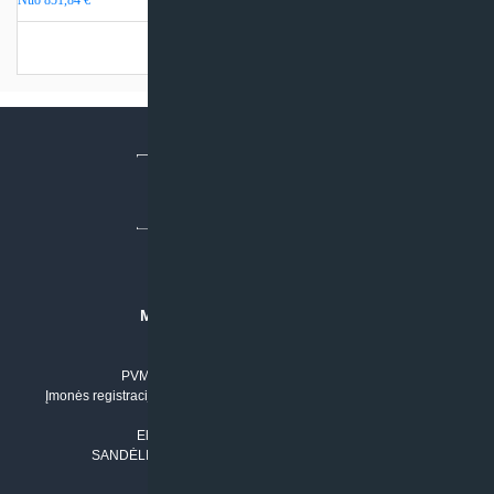
Turime sandėlyje
MB “KLIMATO SPRENDIMAI”
Įmonės kodas: 304842792
PVM mokėtojo numeris: LT100011803210
Įmonės registracijos adresas: Draugystės g. 17-1, LT-51229 Kaunas
Tel. Nr.:
+37061042778
El. paštas:
info@klimatosprendimai.lt
SANDĖLIO ADRESAS: RUDMENOS G. 5-3, Kaunas