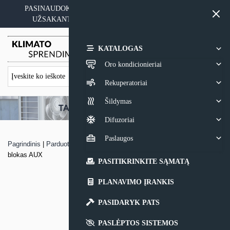
Skip
PASINAUDOKITE YPATINGAIS KAINOS PASIŪLYMAIS
to
UŽSAKANT ĮRANGĄ SU MONTAVIMO PASLAUGA
content
0,00
€
KATALOGAS
Oro kondicionieriai
Rekuperatoriai
Šildymas
Difuzoriai
Paslaugos
Pagrindinis
|
Parduotuvė
|
MULTI-SPLIT sistemos kasetinis vidinis
blokas AUX
PASITIKRINKITE SĄMATĄ
PLANAVIMO ĮRANKIS
PASIDARYK PATS
PASLĖPTOS SISTEMOS