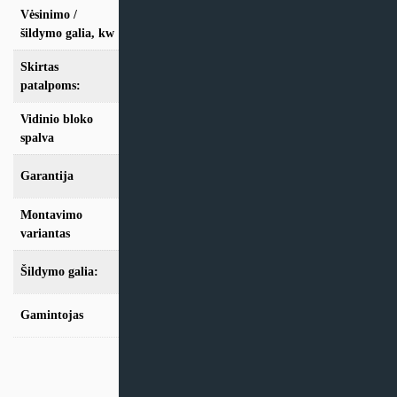
Vėsinimo /
vės. 3,5kW / šild. 3,8kW
šildymo galia, kw
Skirtas
iki 35m2
patalpoms:
Vidinio bloko
Juoda
spalva
Garantija
24 mėn
Montavimo
Multi-Split
variantas
Šildymo galia:
Modeliai iki 10kW
Gamintojas
Kaysun