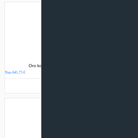
Oro kondicionierius Gree LOMO NORDIC
Nuo
641,75
€
Turime sandėlyje