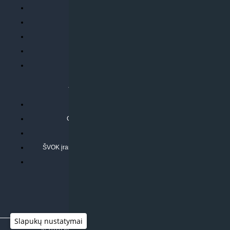
Parduotuvės taisyklės
Prekių garantija ir grąžinimas
Atsiskaitymo būdai
Pristatymo sąlygos
Privatumo politika
ATLIEKAMOS PASLAUGOS
Kondicionierių montavimas
Oras-vanduo šilumos siurblių montavimas
Rekuperatoriaus montavimas
ŠVOK įrangos remontas, aptarnavimas ir techninė priežiūra
Pasitikrinkite sąmatą
Slapukų nustatymai
© 2026
Klimato sprendimai
|
www.597degrees.com