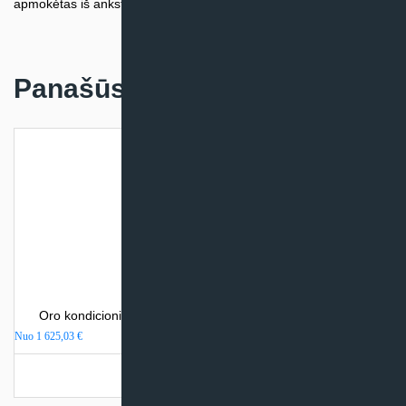
apmokėtas iš anksto.
Panašūs produktai
Oro kondicionierius Mitsubishi Heavy Industries SRK-ZSX
Nuo
1 625,03
€
Turime sandėlyje