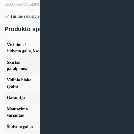
SKU: KAY-D35DR9
Turime sandėlyje
Produkto specifikacija:
Vėsinimo /
vės. 3,5kW / šild. 3,8kW
šildymo galia, kw
Skirtas
iki 35m2
patalpoms:
Vidinio bloko
Juoda
spalva
Garantija
24 mėn
Montavimo
Multi-Split
variantas
Šildymo galia:
Modeliai iki 10kW