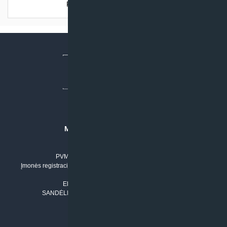
Produkto šiuo metu neturime.
626,78 €.
501,42 €.
MB “KLIMATO SPRENDIMAI”
Įmonės kodas: 304842792
PVM mokėtojo numeris: LT100011803210
Įmonės registracijos adresas: Draugystės g. 17-1, LT-51229 Kaunas
Tel. Nr.:
+37061042778
El. paštas:
info@klimatosprendimai.lt
SANDĖLIO ADRESAS: RUDMENOS G. 5-3, Kaunas
PERKANT INTERNETU