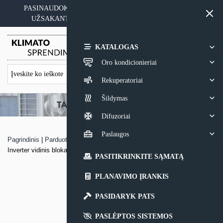
Skip
PASINAUDOKITE YPATINGAIS KAINOS PASIŪLYMAIS
to
UŽSAKANT ĮRANGĄ SU MONTAVIMO PASLAUGA
content
0,00
€
KATALOGAS
Oro kondicionieriai
Rekuperatoriai
Šildymas
Difuzoriai
Paslaugos
Pagrindinis
|
Parduotuvė
|
Multi-Split sistemos Kaysun Onnix Multi
Inverter vidinis blokas
PASITIKRINKITE SĄMATĄ
PLANAVIMO ĮRANKIS
PASIDARYK PATS
PASLĖPTOS SISTEMOS