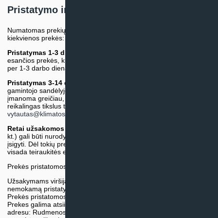
Pristatymo informacija
Numatomas prekių pristatymo terminas nurodomas atskirai prie
kiekvienos prekės:
Pristatymas 1-3 d.d.
(Mūsų sandėlyje arba tiekėjo sandėlyje
esančios prekės, kurių atsiėmimą arba pristatymą galime suruošti
per 1-3 darbo dienas.)
Pristatymas 3-14 d.d. arba ilgiau*
(Tiekėjo sandėlyje arba
gamintojo sandėlyje esančios prekės. Prekė bus pristatyta kaip
įmanoma greičiau, tačiau tiekimo terminas gali skirtis. Jei
reikalingas tikslus terminas, iš anksto teiraukitės el. paštu:
vytautas@klimatosprendimai.lt
)
Retai užsakomos specifinės prekė
s (pvz. pramoninė įranga ir
kt.) gali būti nurodytos su preliminaria kaina, be galimybės jų
įsigyti. Dėl tokių prekių įsigijimo, tikslios kainos ir tiekimo termino
visada teiraukitės el. paštu:
vytautas@klimatosprendimai.lt
Prekės pristatomos naudojantis kurjerių tarnybų paslaugomis.
Užsakymams viršijantiems 300€ sumą visuomet taikome
nemokamą pristatymą.
Prekės pristatomos visoje Lietuvos teritorijoje.
Prekes galima atsiimti nemokamai patiems, mūsų sandėlio
adresu: Rudmenos g. 5, Kaunas. Užsakymas turi būti pateiktas ir