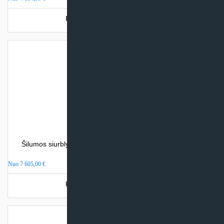
Produkto šiuo metu neturime.
Šilumos siurblys oras – vanduo Atlantic ALFEA EXCELLIA
DUO A.I. (su integr. talpa)
Nuo
7 605,00
€
Produkto šiuo metu neturime.