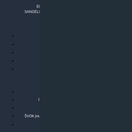
Tel. Nr.:
+37061042778
El. paštas:
info@klimatosprendimai.lt
SANDĖLIO ADRESAS: RUDMENOS G. 5-3, Kaunas
PERKANT INTERNETU
Parduotuvės taisyklės
Prekių garantija ir grąžinimas
Atsiskaitymo būdai
Pristatymo sąlygos
Privatumo politika
ATLIEKAMOS PASLAUGOS
Kondicionierių montavimas
Oras-vanduo šilumos siurblių montavimas
Rekuperatoriaus montavimas
ŠVOK įrangos remontas, aptarnavimas ir techninė priežiūra
Pasitikrinkite sąmatą