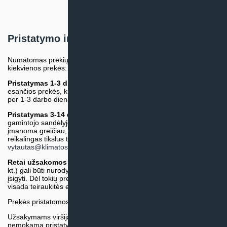
Pristatymo informacija
Numatomas prekių pristatymo terminas nurodomas atskirai prie
kiekvienos prekės:
Pristatymas 1-3 d.d.
(Mūsų sandėlyje arba tiekėjo sandėlyje
esančios prekės, kurių atsiėmimą arba pristatymą galime suruošti
per 1-3 darbo dienas.)
Pristatymas 3-14 d.d. arba ilgiau*
(Tiekėjo sandėlyje arba
gamintojo sandėlyje esančios prekės. Prekė bus pristatyta kaip
įmanoma greičiau, tačiau tiekimo terminas gali skirtis. Jei
reikalingas tikslus terminas, iš anksto teiraukitės el. paštu:
vytautas@klimatosprendimai.lt
)
Retai užsakomos specifinės prekė
s (pvz. pramoninė įranga ir
kt.) gali būti nurodytos su preliminaria kaina, be galimybės jų
įsigyti. Dėl tokių prekių įsigijimo, tikslios kainos ir tiekimo termino
visada teiraukitės el. paštu:
vytautas@klimatosprendimai.lt
Prekės pristatomos naudojantis kurjerių tarnybų paslaugomis.
Užsakymams viršijantiems 300€ sumą visuomet taikome
nemokamą pristatymą.