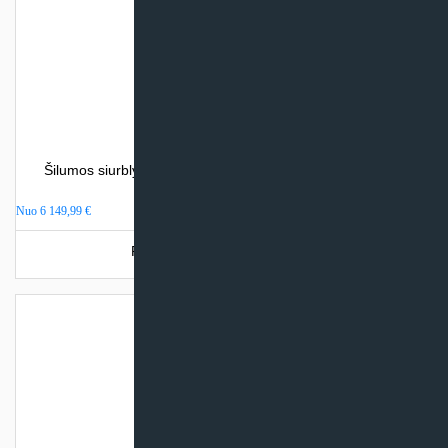
Šilumos siurblys oras – vanduo Atlantic ALFEA EXTENSA
DUO A.I. (su integr. talpa)
Nuo
6 149,99
€
Produkto šiuo metu neturime.