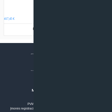
Akumuliacinė talpa 50 litrų
417,45
€
Produkto šiuo metu neturime.
MB “KLIMATO SPRENDIMAI”
Įmonės kodas: 304842792
PVM mokėtojo numeris: LT100011803210
Įmonės registracijos adresas: Draugystės g. 17-1, LT-51229 Kaunas