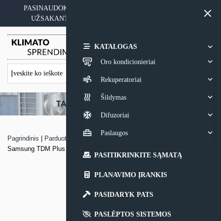
Skip
PASINAUDOKITE YPATINGAIS KAINOS PASIŪLYMAIS
to
UŽSAKANT ĮRANGĄ SU MONTAVIMO PASLAUGA
content
0,00
€
KATALOGAS
Oro kondicionieriai
Rekuperatoriai
Šildymas
Difuzoriai
Paslaugos
Pagrindinis
|
Parduotuvė
|
Oras-vanduo-oras sistemos konsolinis
Samsung TDM Plus vidinis blokas
PASITIKRINKITE SĄMATĄ
PLANAVIMO ĮRANKIS
PASIDARYK PATS
PASLĖPTOS SISTEMOS