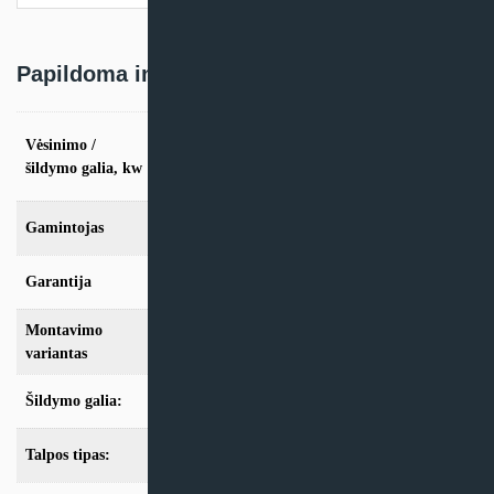
blokas
Papildoma informacija
vės. 2,2kW / šild. 2,5kW, vės. 2,8kW / šild.
Vėsinimo /
3,2kW, vės. 3,6kW / šild. 4,0kW, vės. 5,6kW
šildymo galia, kw
/ šild. 6,3kW
Gamintojas
Samsung
Garantija
24 mėn
Montavimo
Konsolinis
variantas
Šildymo galia:
Modeliai iki 10kW
Talpos tipas:
Be talpos