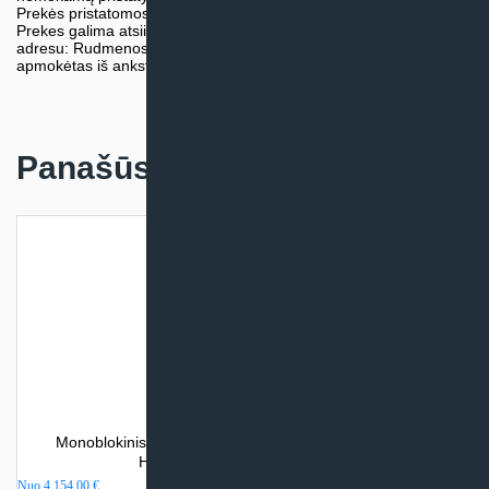
Prekės pristatomos visoje Lietuvos teritorijoje.
Prekes galima atsiimti nemokamai patiems, mūsų sandėlio
adresu: Rudmenos g. 5, Kaunas. Užsakymas turi būti pateiktas ir
apmokėtas iš anksto.
Panašūs produktai
Monoblokinis šilumos siurblys oras – vanduo Cooper &
Hunter EVIPOWER INVERTER
Nuo
4 154,00
€